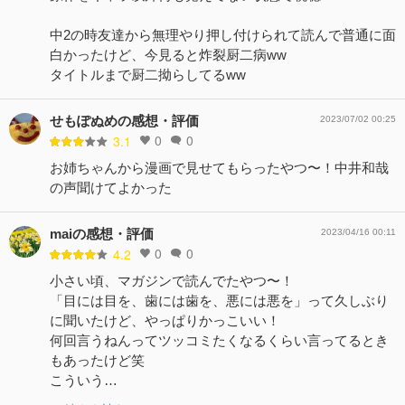
中2の時友達から無理やり押し付けられて読んで普通に面
白かったけど、今見ると炸裂厨二病ww
タイトルまで厨二拗らしてるww
せもぽぬめの感想・評価
2023/07/02 00:25
0
0
3.1
お姉ちゃんから漫画で見せてもらったやつ〜！中井和哉
の声聞けてよかった
maiの感想・評価
2023/04/16 00:11
0
0
4.2
小さい頃、マガジンで読んでたやつ〜！
「目には目を、歯には歯を、悪には悪を」って久しぶり
に聞いたけど、やっぱりかっこいい！
何回言うねんってツッコミたくなるくらい言ってるとき
もあったけど笑
こういう…