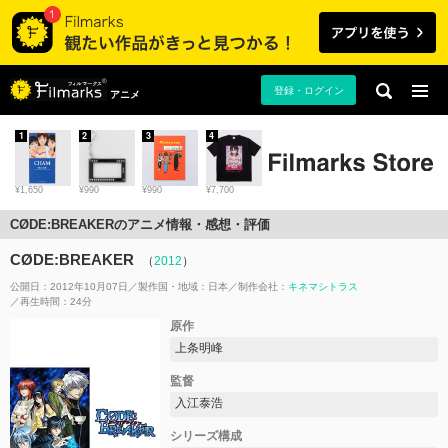
登録・ログイン
アニメ
1
2
3
4
¥1,650
¥990
¥990
¥7,700
CØDE:BREAKERのアニメ情報・感想・評価
CØDE:BREAKER
（
2012
）
公開日：2012年10月07日
製作国・地域：
日本
制作会社：
キネマシトラス
再生時間：24分
原作
上条明峰
監督
入江泰浩
シリーズ構成