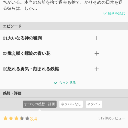
ちがいる。本当の名前を捨て過去も捨て、かりそめの日常を送
る彼らは、しか…
続きを読む
エピソード
01
大いなる神の審判
少女は見た、闇に浮かぶ青い炎とそれを操る少年を―― 小
02
燃え咲く螺旋の青い花
雨降る闇夜の公園にまたたく青き炎、そしてそこにたたず
む一人の少年。その炎は 地獄の業火に焼かれ苦悶の表情を
法で裁けぬ悪を裁くは、法の裁きを受けぬ者―― 暴力団の
浮かべる人影の様相を呈し……異様な光景を目撃 した桜小
03
怒れる勇気・刻まれる鉄槌
下部組織「Ｇファルコン」を青い炎で一人残らず燃え散ら
路桜は現場に駆け戻るが、人が燃やされたような痕跡は何
す大神。目撃した 自身も炎に包まれ焼かれたたはずの桜
金の瞳は悔恨に囚われ、銀の瞳は祈りを放つ―― 「これ以
も残っていなかっ た。ところが翌朝、登校した彼女の前に
は、気がつくと自宅のベッドで目覚めていた のだった。な
もっと見る
上お前に人を殺させない！」迷いを捨てた桜は、徹底的に
昨夜の犯人とおぼしき少年が転校生として現 れる。「大神
ぜ自分は生きているのか？改めて詰問する桜に大神は、自
大神と関わること を決意。その矢先、大神はＧファルコン
零」と名乗る彼に昨夜の件を問いただす桜。果たして彼は
感想・評価
分が法で 裁けぬ悪を裁く悪『コード：ブレイカー』である
を配下に置いていたヤクザの事務所に乗り込 んでいく。無
何者なのか！？
ことを告げる。そして時を同じくして、ま た別の『コー
すべての感想・評価
ネタバレなし
ネタバレ
理矢理同行した桜は大神の裁きを止めようとするのだが、
コメント0件
拍手0回
ド：ブレイカー』も動き出していた！！
そこに待って いたのは残酷な現実だった。そして事件が終
コメント0件
拍手0回
3.4
わろうとした瞬間、大神の眼前に凄まじ い力を持つ異能の
319件のレビュー
使い手が降臨する……！