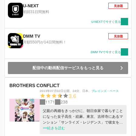
の陰謀が蠢いていた。“15分に7回”。大兎がヒメ
U-NEXT
見放題
アとの“約束”を思い出したその時、平凡だった彼
初回31日間無料
の日常は、大きく歪み始める。死よりも重い、そ
の“約束”を、もう二度と違えないために、大兎は
U-NEXTで今すぐ見る
想像を絶する戦いに足を踏み入れていく!
DMM TV
見放題
月額550円が14日間無料！
DMM TVで今すぐ見る
配信中の動画配信サービスをもっと見る
BROTHERS CONFLICT
2013年07月02日公開
、
24分
、
日本
、
ブレインズ・ベース
3.6
1171
238
父親の再婚をきっかけに、朝日奈家で暮らすこと
になった女子高生・絵麻。東京、吉祥寺にあるマ
ンション「サンライズ・レジデンス」で彼女を迎
えたのは、たくさんの兄弟たちだった。「家族」
>>続きを読む
として、兄弟たちと仲良くなりたいと願う絵麻。