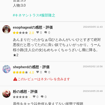
音楽:3.5
人物:3.0
#キネマシトラス
#服部隆之
esophagealの感想・評価
2024/03/05 11:43
0
0
2.0
あんまりだったかなぁ🤔ひとみんがいいひとすぎて絶対
悪役だと思ってたのに良い奴でちょいがっかり。うーん
桜小路(主人公の女)もめちゃくちゃうざいし癇に障る。
★2
shepherdの感想・評価
2024/02/02 10:56
0
0
4.0
このレビューはネタバレを含みます
粉の感想・評価
2023/10/05 20:49
0
0
-
原作をキャラ以外何も覚えてない状態で視聴