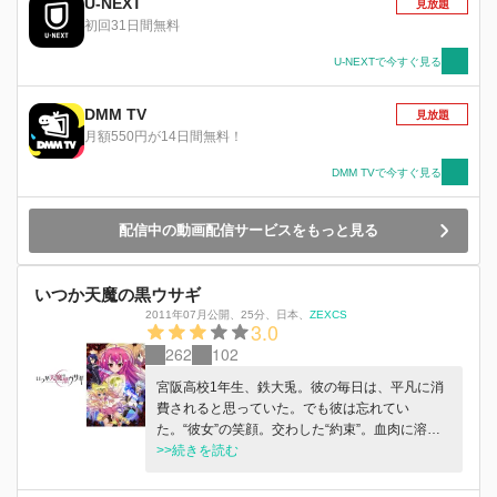
U-NEXT
見放題
初回31日間無料
U-NEXTで今すぐ見る
DMM TV
見放題
月額550円が14日間無料！
DMM TVで今すぐ見る
配信中の動画配信サービスをもっと見る
いつか天魔の黒ウサギ
2011年07月公開
、
25分
、
日本
、
ZEXCS
3.0
262
102
宮阪高校1年生、鉄大兎。彼の毎日は、平凡に消
費されると思っていた。でも彼は忘れてい
た。“彼女”の笑顔。交わした“約束”。血肉に溶け
た“呪い”。｢私の毒をあなたに入れる。決して離れ
>>続きを読む
られなくなるように｣大兎がヒメアの記憶を失く
し、平凡に堕ちている間、ヒメアを巡るいくつも