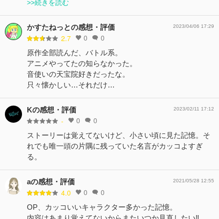
>>続きを読む
かすたねっとの感想・評価
2023/04/06 17:29
0
0
2.7
原作全部読んだ、バトル系。
アニメやってたの知らなかった。
音使いの天宝院好きだったな。
只々懐かしい…それだけ…
Kの感想・評価
2023/02/11 17:12
0
0
-
ストーリーは覚えてないけど、小さい頃に見た記憶。そ
れでも唯一頭の片隅に残っていた名言がカッコよすぎ
る。
aの感想・評価
2021/05/28 12:55
0
0
4.0
OP、カッコいいキャラクター多かった記憶。
内容はあまり覚えてないからまたいつか見直したい‼︎