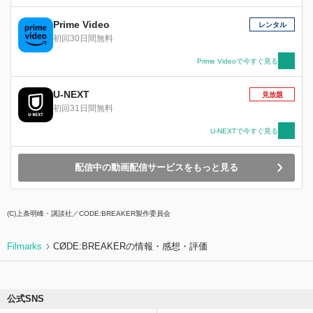
しかし、そんな想いとは裏腹に、兄弟たちは彼女
への恋心を募らせていく。やがてそれは、彼女を
Prime Video
レンタル
奪い合う、兄弟たちの衝突へと発展して…。
初回30日間無料
Prime Videoで今すぐ見る
U-NEXT
見放題
初回31日間無料
U-NEXTで今すぐ見る
配信中の動画配信サービスをもっと見る
(C)上条明峰・講談社／CODE:BREAKER製作委員会
Filmarks
CØDE:BREAKERの情報・感想・評価
公式SNS