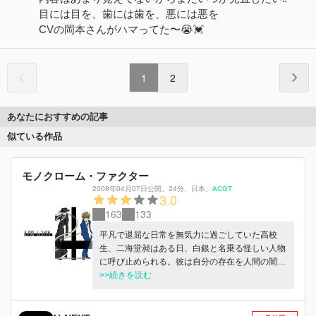
目には目を、歯には歯を、悪には悪を
CVの岡本さんがハマってた〜😭💓
1
2
あなたにおすすめの記事
似ている作品
モノクローム・ファクター
2008年04月07日公開
、
24分
、
日本
、
ACGT
3.0
163
133
平凡で退屈な日常を無気力に過ごしていた高校
生、二海堂昶はある日、白銀と名乗る怪しい人物
に呼び止められる。彼は自分の存在を人間の闇・
影であると話すが、昶はあまりの怪しさにその場
>>続きを読む
を急ぎ立ち去る。その夜、昶はコクチというバケ
モノに襲われる。