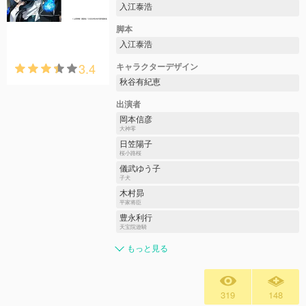
入江泰浩
脚本
入江泰浩
3.4
キャラクターデザイン
秋谷有紀恵
出演者
岡本信彦
大神零
日笠陽子
桜小路桜
儀武ゆう子
子犬
木村昴
平家将臣
豊永利行
天宝院遊騎
もっと見る
319
148