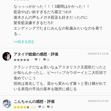
なっっっがかった！！！3週間はかかった！！
藍染やばい奴すぎるだろ腹立つわ‼︎
速水さんの声もメガネ藍染も好きだったのに
髪長藍染嫌すぎるだろ‼︎
エンディングでたまにみんなの私服みたいなのを着て
る…
>>続きを読む
アタイデ総裁の感想・評価
2026/07/12 13:28
1
0
-
クラシックだなぁ良いなぁアスタリスク主題歌だったと
か知らんかったし、ビーバップカウボーイと二大巨頭で
進めていこう
技術は進化しても、昔から変わらず脈々と受け継がれて
いる表現の手法の基本を随所に感じる
こんちゃんの感想・評価
2026/07/11 07:42
0
0
4.0