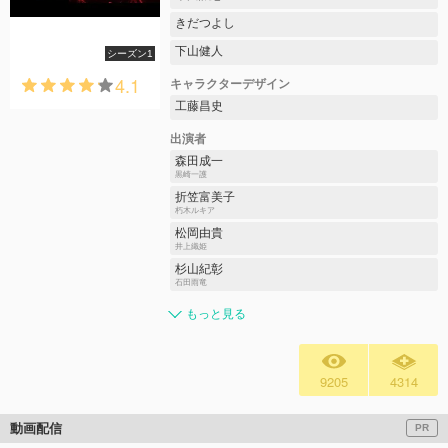
きだつよし
下山健人
シーズン1
4.1
キャラクターデザイン
工藤昌史
出演者
森田成一
黒崎一護
折笠富美子
朽木ルキア
松岡由貴
井上織姫
杉山紀彰
石田雨竜
もっと見る
9205
4314
動画配信
PR