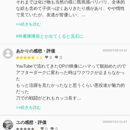
それまでは化け物も当然の様に既視感バリバリ、全体的
な絵も含めて子供っぽくありきたり感があり、やや惰性
で見ていたが。友達が皆優しい、…
>>続きを読む
#何番隊隊長とか出てくると流石に
あかりの感想・評価
2026/07/26 03:22
0
0
4.8
YouTubeで流れてきたOPの映像にハマって観始めたので
アフターダークに変わった時はワクワクが止まらなかっ
た
もっと活躍を見たかったなと思うくらい悪役達が魅力的
だった
刀での戦闘がどれもカッコ良す…
>>続きを読む
ユの感想・評価
2026/07/15 01:47
0
0
-