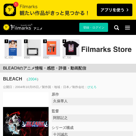
登録・ログイン
アニメ
1
2
3
4
¥1,650
¥990
¥990
¥7,700
BLEACHのアニメ情報・感想・評価・動画配信
BLEACH
（
2004
）
公開日：2004年10月05日
製作国・地域：
日本
制作会社：
ぴえろ
原作
久保帯人
監督
阿部記之
シリーズ構成
十川誠志