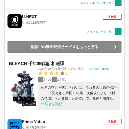
った銀城たちは一護に死神の力を取り戻させる代
Prime Videoで今すぐ見る
わりに、自分たちを普通の人間に戻してくれるよ
う依頼する。一護の死神の力を取り戻す戦いが始
U-NEXT
見放題
まった！！
初回31日間無料
U-NEXTで今すぐ見る
配信中の動画配信サービスをもっと見る
BLEACH 千年血戦篇-相剋譚-
2024年10月05日公開
、
24分
、
日本
、
PIERROT FILMS
4.1
3755
2185
三界の存亡を賭けた戦いに、流れるのは血か涙か
―― 《見えざる帝国》の第二次侵攻により 《影
の領域》へと変貌した瀞霊廷で、死神と滅却師の
シーズン4
戦いは続く。 奪われた卍解を取り戻し、反撃の
>>続きを読む
狼煙を上げた護廷十三隊は、 次々と星十字騎士
団の聖章騎士たちを撃破していく。 そんな中、
霊王宮での修業を終えて、新たな力を得た阿散井
Prime Video
見放題
恋次、朽木ルキア、 そして――黒崎一護が瀞霊
初回30日間無料