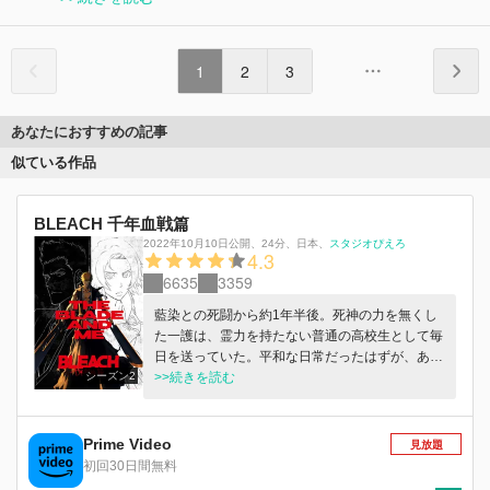
1
2
3
あなたにおすすめの記事
似ている作品
BLEACH 千年血戦篇
2022年10月10日公開
、
24分
、
日本
、
スタジオぴえろ
4.3
6635
3359
藍染との死闘から約1年半後。死神の力を無くし
た一護は、霊力を持たない普通の高校生として毎
日を送っていた。平和な日常だったはずが、ある
シーズン2
日突然破られる。一護の周りに不審な霊圧を感じ
>>続きを読む
た雨竜が、調査を始めようとしたところ不意を突
かれ、負傷してしまう。仲間を護る力を持たない
一護は、不甲斐無さを感じていたところに謎の組
Prime Video
見放題
織「エクスキューション」のリーダー銀城と名乗
初回30日間無料
る男が現れる。人間にも関わらず、特殊な力を持