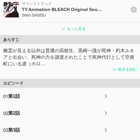
サウンドトラック
TV Animation BLEACH Original Soundtrack 2
Shiro SAGISU
もっと見る
あらすじ
幽霊が見える以外は普通の高校生、黒崎一護が死神・朽木ルキ
アと出会い、死神の力を譲渡されたことで死神代行として空座
町にいる虚（ホロ…
続きを読む
エピソード
01
第1話
02
第2話
03
第3話