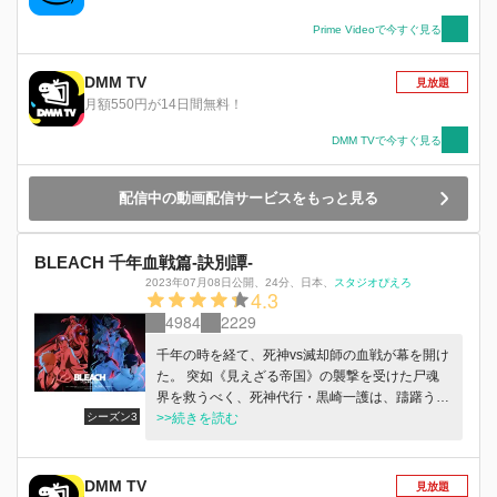
廷に帰還する。 再びユーハバッハに挑まんとす
る一護の前に立ちはだかったのは石田雨竜。 引
Prime Videoで今すぐ見る
き絞った弓を向ける友の真意を問う一護に、 雨
竜が返したのは訣別の矢であった。 ユーハバッ
DMM TV
見放題
ハは雨竜と親衛隊を引き連れて遮魂膜を突破。
月額550円が14日間無料！
遂に戦いの舞台は、不可侵の神域・霊王宮へと移
る。 不遜な侵入者を迎え撃つ王属特務・零番隊
DMM TVで今すぐ見る
の五人。 その驚異的な力の前に、ユーハバッハ
も親衛隊も敗れ去ったかに見えたが…… 真の戦
配信中の動画配信サービスをもっと見る
い、真の絶望は今まさに始まらんとしていた。
死神と滅却師、一護と雨竜、信念と決意―― 決
して相容れぬ光と影は、紺碧の天空に相剋する。
BLEACH 千年血戦篇-訣別譚-
2023年07月08日公開
、
24分
、
日本
、
スタジオぴえろ
4.3
4984
2229
千年の時を経て、死神vs滅却師の血戦が幕を開け
た。 突如《見えざる帝国》の襲撃を受けた尸魂
界を救うべく、死神代行・黒崎一護は、躊躇うこ
シーズン3
となく戦いに身を投じる。 だが、滅却師の始
>>続きを読む
祖・ユーハバッハの命を受けた星十字騎士団の侵
攻により、多くの死神たちが次々と無惨に散って
いった。 卍解を奪う手段をも持つ星十字騎士団
DMM TV
見放題