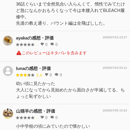
36話ぐらいまで全然気合い入らんくて、惰性でみてたけ
ど急になんかおもろくなって今は本腰入れてBLEACH履
修中。
先達の教え通り、バウント編は全飛ばしした。
ayakaの感想・評価
2026/07/10 23:27
0
0
-
このレビューはネタバレを含みます
lunaの感想・評価
2026/07/10 03:12
0
0
3.4
幼い頃に見たかった
大人になってから見始めたから面白さが半減してる、ち
ょっと恥ずかしい
山猫羊の感想・評価
2026/07/05 15:22
0
0
-
小中学校の頃にみていたので懐かしい