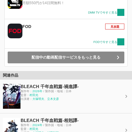
の面々に、護廷十三隊は隊長格すら苦戦し、奮闘
月額550円が14日間無料！
する一護もまた、ユーハバッハを前にしては力及
ばず、刀を折られてしまう。 斬月を治せず失意
DMM TVで今すぐ見る
の一護に、父・一心が語った過去。 それは、一
護の出生の秘密。死神の父と滅却師の母の、出会
FOD
見放題
いと別れの記憶。 己を知り、決意と共に再び立
ち上がった一護は今、導かれ修練の時へ踏み出
す。 新たな力をその手に、大切な仲間を、全て
FODで今すぐ見る
を護るために――。 一方、一護とは異なる行動
をとっていた、滅却師の末裔・石田雨竜。 記録
配信中の動画配信サービスをもっと見る
を紐解き真実を求めた雨竜が辿り着いた答えとは
――。 ユーハバッハが指名した「後継者」が
《見えざる帝国》に波紋を呼び、 戦況は新たな
局面へと様相を変えていく。 『世界の終わる9日
関連作品
間』 瀞霊廷は闇に消え、やがて訣別の刻が訪れ
る――。
BLEACH 千年血戦篇-禍進譚-
製作年：
2026年
/ 製作国・地域：日本
監督：
村⽥光
出演者：
大塚明夫
、
立木文彦
BLEACH 千年血戦篇-相剋譚-
製作年：
2024年
/ 製作国・地域：日本
監督：
村⽥光