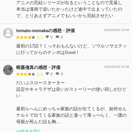
アニメの完結シリーズが出るということなので見返し
本当は漫画で追いたかったけど途中で止まっていたの
で、とりあえずアニメでもいいから完結させたい
tomato-monakaの感想・評価
2026/06/23 10:08
0
0
3.7
最初の17話？くっそおもんないけど、ソウルソサエティ
に行ってからのテンポはGood！
蝦蟇僮真の感想・評価
2026/06/16 03:38
0
0
3.4
だいぶスロースターター
設定やキャラデザは良いがストーリーの使い回しがひど
い
最初らへんにめっちゃ家族の話が出てくるが、如何せん
ナルトで出てくる家族の話と違って薄っぺらく、一護の
母親が死んだ話も胸…
>>続きを読む