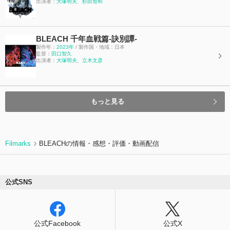
出演者：
大塚明夫
、
杉田智和
BLEACH 千年血戦篇-訣別譚-
製作年：
2023年
/ 製作国・地域：日本
監督：
田口智久
出演者：
大塚明夫
、
立木文彦
もっと見る
Filmarks
BLEACHの情報・感想・評価・動画配信
公式SNS
公式Facebook
公式X