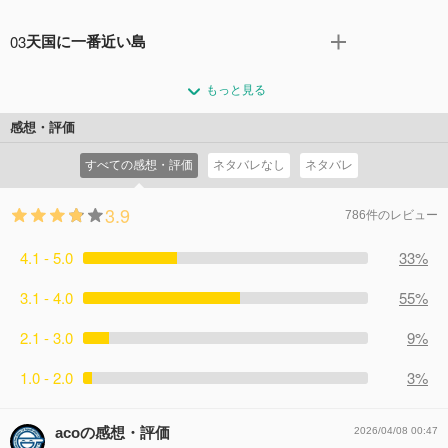
界は、「渡世の仁義」を重んじる仁侠の世界だった上、人
燦ちゃんを夏祭りデートに誘う永澄。 しかし、夫婦の関係
間に姿を見られれば、その人間か自分のどちらかが死なな
03
天国に一番近い島
になることを許さない燦ちゃんの父「豪三郎」は、組員を
ければならないという掟が存在した。 最後に残された回避
使って永澄に凶悪なプレッシャーをかけ続ける。 そんな
燦ちゃんと永澄、そして巻き貝の巻（マキ）で無人島へ遊
手段は、「人魚の正体を知った人間が人魚の身内となる」
中、燦ちゃんに一番安いガラス玉の指輪を買ってあげるこ
もっと見る
びに行くことに。しかし、これは豪三郎が仕掛けた永澄抹
という方法のみ！ 「どちらかが死ぬか、人魚の身内となる
とに・・・。
殺計画だった。
か」そんな究極の選択を迫られた永澄が出した結論は燦と
感想・評価
コメント0件
拍手0回
コメント0件
拍手0回
の結婚だった！
すべての感想・評価
ネタバレなし
ネタバレ
コメント0件
拍手0回
3.9
786件のレビュー
4.1 - 5.0
33%
3.1 - 4.0
55%
2.1 - 3.0
9%
1.0 - 2.0
3%
acoの感想・評価
2026/04/08 00:47