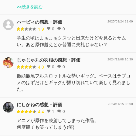
>>続きを読む
ハーピィの感想・評価
2025/03/24 21:09
0
0
1.9
学生の頃はまぁまぁクスッと出来たけど今見るとサム
い。あと原作越えとか普通に失礼じゃない？
じゃじゃ丸の羽根の感想・評価
2024/12/08 16:30
0
0
4.0
徹頭徹尾フルスロットルな勢いギャグ。ベースはラブコ
メのはずだけどギャグが振り切れていて楽しく見れまし
た。
にしかねの感想・評価
2024/11/15 08:50
1
0
4.4
アニメが原作を凌駕してしまった作品。
何度観ても笑ってしまう(笑)