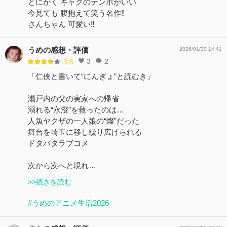
とにかく ギャグのテンポがいい
今見ても 腹抱えて笑う名作‼️
さんちゃん 可愛い‼️
うめの感想・評価
2026/01/30 14:41
3
2
3.8
「仁侠と書いて“にんぎょ”と読むき」
瀬戸内の父の実家への帰省
溺れる“永澄”を救ったのは…
人魚ヤクザの一人娘の“燦”だった
舞台を埼玉に移し繰り広げられる
ドタバタラブコメ
次から次へと現れ…
>>続きを読む
#うめのアニメ生活2026