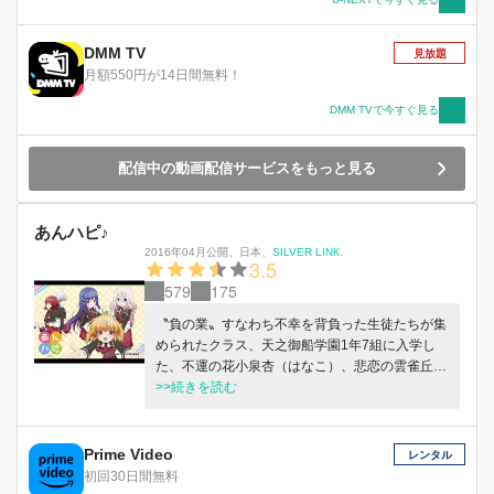
DMM TV
見放題
月額550円が14日間無料！
DMM TVで今すぐ見る
配信中の動画配信サービスをもっと見る
あんハピ♪
2016年04月公開
、
日本
、
SILVER LINK.
3.5
579
175
〝負の業〟すなわち不幸を背負った生徒たちが集
められたクラス、天之御船学園1年7組に入学し
た、不運の花小泉杏（はなこ）、悲恋の雲雀丘瑠
璃（ヒバリ）、不健康の久米川牡丹（ぼたん）、
>>続きを読む
方向オンチの萩生響（ヒビキ）、女難の江古田蓮
（レン）。「しあわせ」になるべく高校生活を送
ることになる！？
Prime Video
レンタル
初回30日間無料