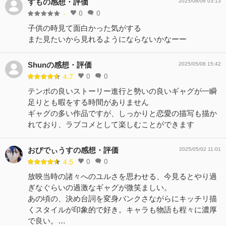
すもの感想・評価
2025/08/06 03:13
0
0
-
子供の時見て面白かった気がする
また見たいから見れるようにならないかなーー
Shunの感想・評価
2025/05/08 15:42
0
0
4.7
テンポの良いストーリー進行と勢いの良いギャグが一瞬
足りとも暇をする時間がありません
ギャグの多い作品ですが、しっかりと恋愛の描写も描か
れており、ラブコメとして楽しむことができます
おびでぃうすの感想・評価
2025/05/02 11:01
0
0
4.5
放映当時の諸々へのユルさを思わせる、今見るとやり過
ぎなぐらいの過激なギャグが微笑ましい。
あの頃の、決め台詞を変身バンクさながらにキッチリ描
くスタイルが印象的で好き。キャラも物語も程々に濃厚
で良い。…