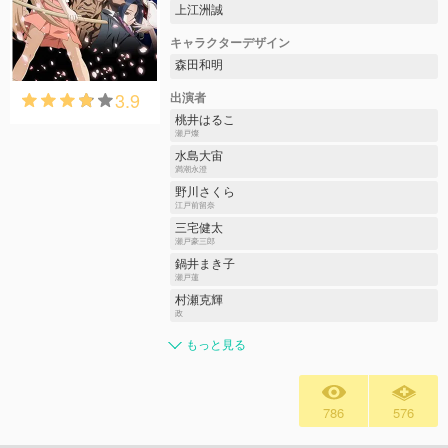
上江洲誠
キャラクターデザイン
森田和明
3.9
出演者
桃井はるこ
瀬戸燦
水島大宙
満潮永澄
野川さくら
江戸前留奈
三宅健太
瀬戸豪三郎
鍋井まき子
瀬戸蓮
村瀬克輝
政
もっと見る
786
576