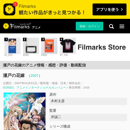
登録・ログイン
アニメ
1
2
3
4
¥1,650
¥990
¥990
¥7,700
瀬戸の花嫁のアニメ情報・感想・評価・動画配信
瀬戸の花嫁
（
2007
）
公開日：2007年04月01日
製作国・地域：
日本
制作会社：
GONZO
アニメインターナショナルカンパニー
再生時間：24分
原作
木村太彦
監督
岸誠二
シリーズ構成