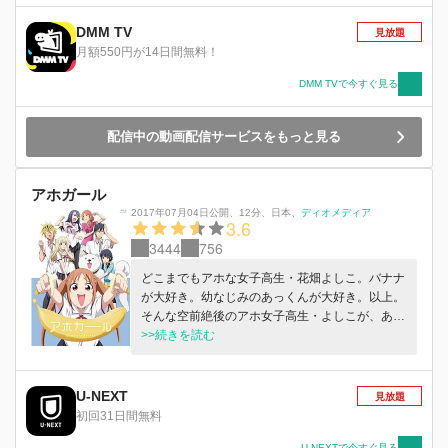
きこんでいく！
DMM TV
見放題
月額550円が14日間無料！
DMM TVで今すぐ見る
配信中の動画配信サービスをもっと見る
アホガール
2017年07月04日公開
、
12分
、
日本
、
ディオメディア
3.6
3444
756
どこまでもアホな女子高生・花畑よしこ。バナナ
が大好き。幼なじみのあっくんが大好き。以上。
そんな空前絶後のアホ女子高生・よしこが、あっ
くんやクラスメートの地味ガール・さやか、風紀
>>続きを読む
委員長らを巻き込んで破天荒な大暴れを繰り広げ
る。
U-NEXT
見放題
初回31日間無料
U-NEXTで今すぐ見る