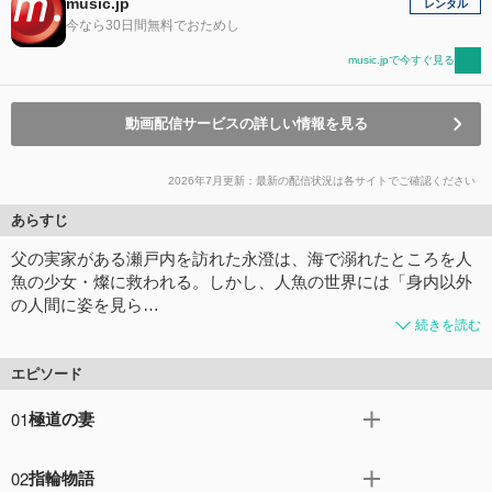
music.jp
レンタル
今なら30日間無料でおためし
music.jpで今すぐ見る
動画配信サービスの詳しい情報を見る
2026年7月更新：最新の配信状況は各サイトでご確認ください
あらすじ
父の実家がある瀬戸内を訪れた永澄は、海で溺れたところを人
魚の少女・燦に救われる。しかし、人魚の世界には「身内以外
の人間に姿を見ら…
続きを読む
エピソード
01
極道の妻
帰省していた瀬戸内のビーチで溺れてしまった永澄を助け
02
指輪物語
たのは、なんと人魚の女の子、瀬戸燦！ しかも、人魚の世