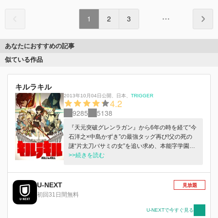
1
2
3
あなたにおすすめの記事
似ている作品
キルラキル
2013年10月04日公開
、
日本
、
TRIGGER
4.2
9285
5138
『天元突破グレンラガン』から6年の時を経て“今
石洋之×中島かずき”の最強タッグ再び!父の死の
謎“片太刀バサミの女”を追い求め、本能字学園に
転校した流浪の女子高生・纏流子。本能字学園に
>>続きを読む
は着た者に特殊な能力を授ける『極制服』があ
り、その力と絶対的な恐怖によって生徒会会長・
鬼龍院皐月が学園を支配していた。“片太刀バサ
U-NEXT
見放題
ミ”を知るという皐月。流子は皐月にその事を聞
初回31日間無料
き出そうとするが…。その出会いは、偶然か、必
然か。学園に巻き起こる波乱は、やがて全てを巻
U-NEXTで今すぐ見る