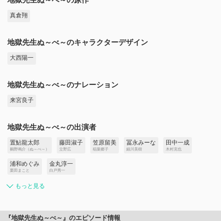
真倉翔
地獄先生ぬ～べ～のキャラクターデザイン
大西陽一
地獄先生ぬ～べ～のナレーション
来宮良子
地獄先生ぬ～べ～の出演者
置鮎龍太郎
藤田淑子
笠原留美
冨永みーな
田中一成
鵺野鳴介（ぬ～べ～）
立野広
稲葉郷子
細川美樹
木村克也
浦和めぐみ
金丸淳一
栗田まこと
白戸秀一
もっと見る
『地獄先生ぬ～べ～』のエピソード情報