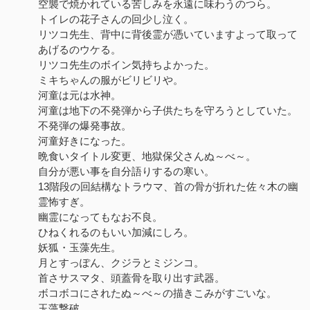
空襲で焼かれている苦しみを永遠に味わうのつら。
トイレの花子さんの回少し泣く。
リツコ先生、背中に背後霊が憑いていますよって取って
あげるのウケる。
リツコ先生のボイン気持ちよかった。
ミキちゃんの服がビリビリや。
河童は元は水神。
河童は地下の不発弾から子供たちを守ろうとしていた。
不発弾の爆発事故。
河童好きになった。
晩食いタイトル変更、地獄保父さんぬ～べ～。
自分が悪い事を自分語りするの寒い。
13階段の回結構なトラウマ、首の骨が折れた佐々木の幽
霊怖すぎ。
幽霊になってもなお不良。
ひねくれるのもいい加減にしろ。
妖狐・玉藻先生。
月とすっぽん、クジラとミジンコ。
首さサスマタ、頭蓋骨を取り出す武器。
ボコボコにされたぬ～べ～の描きこみがすごいな。
玉藻撃破。