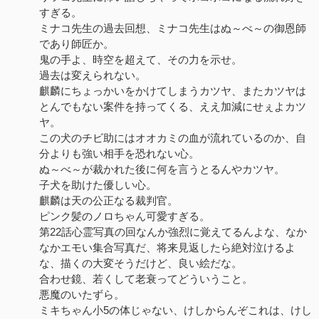
すぎる。
ミナコ先生の過去回想、ミナコ先生はぬ～べ～の御恩師
であり師匠か。
鬼の手よ、時空を超えて、その力を示せ。
過去は変えられない。
麒麟にちょっかいをかけてしまうカツヤ、またカツヤは
とんでもない案件を持ってくる、ええ加減にせぇよカツ
ヤ。
この犬のチビ助にはオオカミの血が流れているのか、自
分よりも強い相手を恐れない心。
ぬ～べ～が裁かれた後に何を言うとるんやカツヤ。
子犬を助けた優しい心。
麒麟は天の公正なる裁判官。
ピンク髪のノロちゃん可愛すぎる。
第22話心霊写真の回なんか強烈に覚えてるんよな、なか
なかエモい集合写真だ、将来見返したら絶対泣けるよ
な、描くの大変そうだけど、良い絵だな。
合わせ鏡、若くして老衰ってどういうこと。
悪魔のいたずら。
ミキちゃん小5の体じゃない、けしからんぞこれは、けし