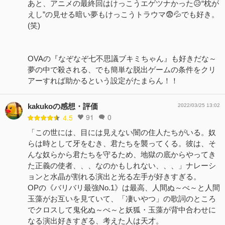
あと、アニメの最終回はけっこうエゲツナかった😥“枕が
えし”の見せる暗い夢もけっこうトラウマ😨💦でも好き。
(笑)
OVAの『なぞなぞ七不思議ブキミちゃん』も好きだな～
夢の中で殺される、でも簡単な脱出ゲームの条件をクリ
アーすれば助かるという設定がたまらん！！
kakukoの感想・評価
2022/03/25 13:02
91
0
4.5
「この世には、目には見えない闇の住人たちがいる。奴
らは時として牙をむき、君たちを襲ってくる。彼は、そ
んな奴らから君たちを守るため、地獄の底からやってき
た正義の使者、、、なのかもしれない、、、」ナレーシ
ョンと水晶が割れる演出と光る左手が好きすぎる。
OPの《バリバリ最強No.1》は最高、人間ぬ～べ～と人間
玉藻がお互いを見ていて、「凄いやつ」の歌詞のところ
でクロスして鬼化ぬ～べ～と妖狐・玉藻が背中合わせに
なる演出好きすぎる、考えた人は天才。