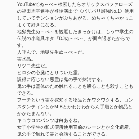
YouTubeでぬ～べ～検索したらオリックスバファローズ
の福田周平選手が登場演出で《バリバリ最強No.1》使用
していてテンションがぶちあがる、めちゃくちゃかっこ
よくて好きになる。
地獄先生ぬ～べ～を観返したきっかけは、もう中学生の
伝説の小道具ネタ『DJぬ～べ～』が面白過ぎたからで
す。
人呼んで、地獄先生ぬ～べ～だ。
霊水晶。
リツコ先生だ。
ヒロシの心臓にとりついた霊。
説得に応じない悪霊は鬼の手で抹消する。
鬼の手は霊体のため触れることも殴ることも殺すことも
できる。
フーチという霊を探知する物品とかワクワクする、コン
スタンティンとかMIBとかわけわからん手順とか物品と
かがたまんない。
キョウコのパンツは白あるね。
女子小学生の和式便所使用直前のシーンとか文化遺産。
鬼の手で触れて霊と会話することができる。