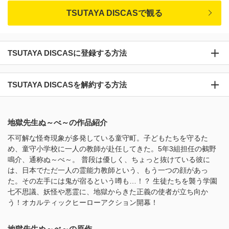
TSUTAYA DISCASで観る
TSUTAYA DISCASに登録する方法
TSUTAYA DISCASを解約する方法
地獄先生ぬ～べ～の作品紹介
不可解な怪奇現象が多発している童守町。子どもたちを守るた
め、童守小学校に一人の教師が赴任してきた。5年3組担任の鵺野
鳴介、通称ぬ～べ～。 普段は優しく、ちょっと抜けている彼に
は、日本でただ一人の霊能力教師という、もう一つの顔があっ
た。その左手には鬼が宿るという噂も…！？ 生徒たちを襲う学園
七不思議、妖怪や悪霊に、地獄からきた正義の使者が立ち向か
う！オカルティックヒーローアクション開幕！
地獄先生ぬ～べ～の原作