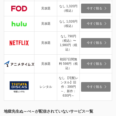
なし 1,320円
見放題
今すぐ観る
（税込）
なし 1,026円
見放題
今すぐ観る
（税込）
なし 790円
（税込）〜
見放題
今すぐ観る
1,980円（税
込）
初回7日間無
見放題
料 598円（税
今すぐ観る
込）
なし 【宅配レ
ンタル】旧
レンタル
作：399円
今すぐ観る
～、新作：
630円～
地獄先生ぬ～べ～が配信されていないサービス一覧