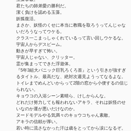
君たちの師弟愛の勝利だ。
潔く負けを認める玉藻。
妖狐復活。
まさか、妖怪のくせに本当に教職を取ろうってんじゃな
いだろうなってウケる。
クラス一こまっしゃくれているって言い回しウケるな。
宇宙人からデスビーム。
動きが早すぎて怖い。
宇宙人じゃない、クリッター。
霊が集まってできた浮遊体。
『5年3組大パニック巨乳ろくろ首』という引きが強すぎ
るタイトル、最高だな、絶対次週見ようってなるよな。
トイレまでめんどいからって2階の窓から小便するの信じ
られない。
キョウコの入浴シーン素晴ら、けしからんな。
どれだけ努力しても報われないアキラ、それは妖怪のせ
いなのか運が悪いだけなのか。
ヌードモデルやる気満々のキョウコちゃん素敵。
アキラの信頼が厚い。
若い時に流さなかった汗は歳をとってから涙になるぞ。