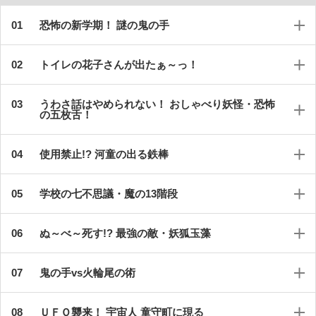
恐怖の新学期！ 謎の鬼の手
トイレの花子さんが出たぁ～っ！
うわさ話はやめられない！ おしゃべり妖怪・恐怖
の五枚舌！
使用禁止!? 河童の出る鉄棒
学校の七不思議・魔の13階段
ぬ～べ～死す!? 最強の敵・妖狐玉藻
鬼の手vs火輪尾の術
ＵＦＯ襲来！ 宇宙人 童守町に現る