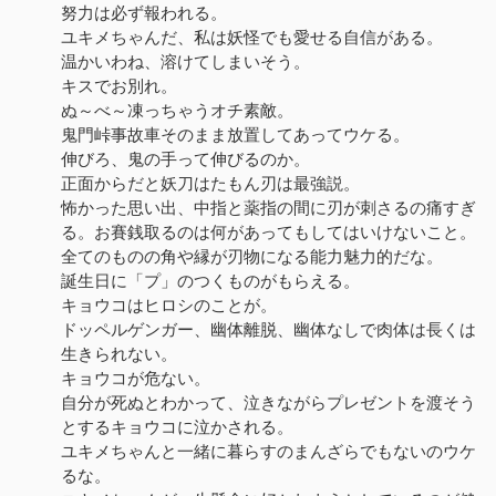
努力は必ず報われる。
ユキメちゃんだ、私は妖怪でも愛せる自信がある。
温かいわね、溶けてしまいそう。
キスでお別れ。
ぬ～べ～凍っちゃうオチ素敵。
鬼門峠事故車そのまま放置してあってウケる。
伸びろ、鬼の手って伸びるのか。
正面からだと妖刀はたもん刃は最強説。
怖かった思い出、中指と薬指の間に刃が刺さるの痛すぎ
る。お賽銭取るのは何があってもしてはいけないこと。
全てのものの角や縁が刃物になる能力魅力的だな。
誕生日に「プ」のつくものがもらえる。
キョウコはヒロシのことが。
ドッペルゲンガー、幽体離脱、幽体なしで肉体は長くは
生きられない。
キョウコが危ない。
自分が死ぬとわかって、泣きながらプレゼントを渡そう
とするキョウコに泣かされる。
ユキメちゃんと一緒に暮らすのまんざらでもないのウケ
るな。