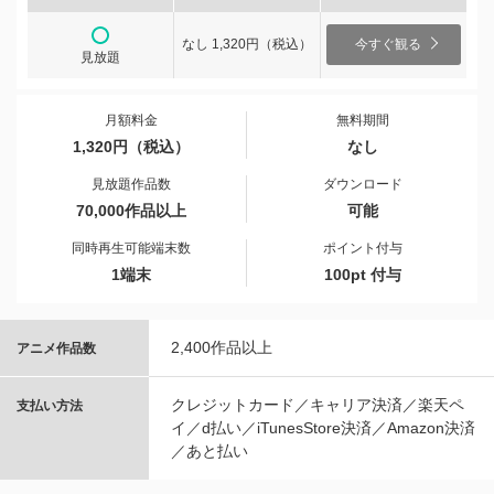
なし 1,320円（税込）
今すぐ観る
見放題
月額料金
無料期間
1,320円（税込）
なし
見放題作品数
ダウンロード
70,000作品以上
可能
同時再生可能端末数
ポイント付与
1端末
100pt 付与
2,400作品以上
アニメ作品数
クレジットカード／キャリア決済／楽天ペ
支払い方法
イ／d払い／iTunesStore決済／Amazon決済
／あと払い