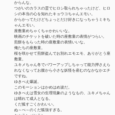
からんな。
つがいのカラスの霊でヒロシ取られちゃったけど、ヒロ
シの本当の心を知れたキョウコちゃんエモい。
からかってたけどちょっとだけ好きになっちゃうミキち
ゃんエモい。
座敷童めちゃくちゃかわいいな。
映画のチケットを破いた時の座敷童の表情がつらい。
煎餅をもらった時の座敷童の表情いいな。
俺たちの座敷童。
桜を咲かせて煎餅盗んでお別れエモエモ、ありがとう座
敷童。
ユキメちゃん冬でパワーアップしちゃって能力押さえら
れなくなってお腹から小さな妖怪を産むのなかなかエチ
ですね。
ゆきべえ爆誕。
このモーションはかめはめ波だ。
ゆきべえは雪女の生理現象のようなもの、ユキメちゃん
は晴れて成人となる。
くだ狐すごくかわいい。
ぬ～べ～のくだ狐強すぎる。