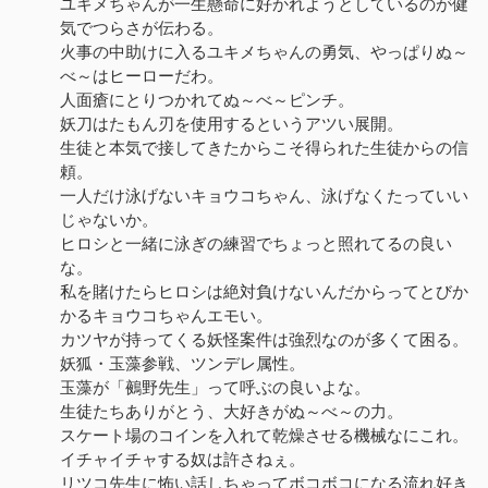
ユキメちゃんが一生懸命に好かれようとしているのが健
気でつらさが伝わる。
火事の中助けに入るユキメちゃんの勇気、やっぱりぬ～
べ～はヒーローだわ。
人面瘡にとりつかれてぬ～べ～ピンチ。
妖刀はたもん刃を使用するというアツい展開。
生徒と本気で接してきたからこそ得られた生徒からの信
頼。
一人だけ泳げないキョウコちゃん、泳げなくたっていい
じゃないか。
ヒロシと一緒に泳ぎの練習でちょっと照れてるの良い
な。
私を賭けたらヒロシは絶対負けないんだからってとびか
かるキョウコちゃんエモい。
カツヤが持ってくる妖怪案件は強烈なのが多くて困る。
妖狐・玉藻参戦、ツンデレ属性。
玉藻が「鵺野先生」って呼ぶの良いよな。
生徒たちありがとう、大好きがぬ～べ～の力。
スケート場のコインを入れて乾燥させる機械なにこれ。
イチャイチャする奴は許さねぇ。
リツコ先生に怖い話しちゃってボコボコになる流れ好き