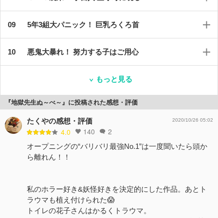
5年3組大パニック！ 巨乳ろくろ首
悪鬼大暴れ！ 努力する子はご用心
もっと見る
『地獄先生ぬ～べ～』に投稿された感想・評価
たくやの感想・評価
2020/10/26 05:02
140
2
4.0
オープニングの“バリバリ最強No.1”は一度聞いたら頭か
ら離れん！！
私のホラー好き&妖怪好きを決定的にした作品。あとト
ラウマも植え付けられた😱
トイレの花子さんはかるくトラウマ。