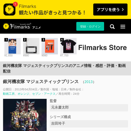
登録・ログイン
アニメ
1
2
3
4
¥1,650
¥990
¥990
¥7,700
銀河機攻隊 マジェスティックプリンスのアニメ情報・感想・評価・動画
配信
銀河機攻隊 マジェスティックプリンス
（
2013
）
公開日：2013年04月04日
製作国・地域：
日本
制作会社：
動画工房
オレンジ
セブン・アークス
再生時間：24分
監督
元永慶太郎
シリーズ構成
吉田玲子