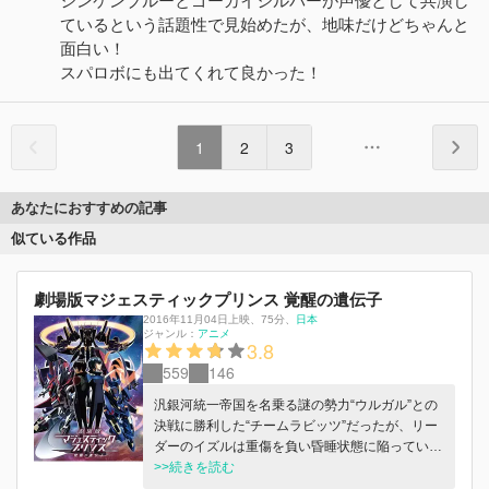
シンケンブルーとゴーカイシルバーが声優として共演し
ているという話題性で見始めたが、地味だけどちゃんと
面白い！
スパロボにも出てくれて良かった！
1
2
3
あなたにおすすめの記事
似ている作品
劇場版マジェスティックプリンス 覚醒の遺伝子
2016年11月04日上映
、
75分
、
日本
ジャンル：
アニメ
3.8
559
146
汎銀河統一帝国を名乗る謎の勢力“ウルガル”との
決戦に勝利した“チームラビッツ”だったが、リー
ダーのイズルは重傷を負い昏睡状態に陥ってい
た。そんな中、ウルガルの皇族の遺伝子を持つデ
>>続きを読む
ィオルナが現れ、ウルガルの残存部隊が地球への