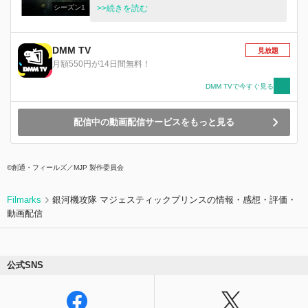
シーズン1
真実… 地球はすでに、滅んでいるということ
>>続きを読む
を…。 宇宙からの謎の異星人勢力の攻撃を受
け、人類は 99.9 ％が死滅。その敵は 『 ドラクタ
ー 』 と名付けられた。 やがて地球には大きな穴
DMM TV
見放題
があけられ、異星人の居住に適した環境にテラフ
月額550円が14日間無料！
ォーミングされた。 人類は彼らの目を逃れ、シ
ェルターに身を潜めるしかなかった。いつ訪れる
DMM TVで今すぐ見る
かわからない、復活の日を待ちながら…。 シェ
ルターイクシアの住人たちは、滅びの日の記憶を
配信中の動画配信サービスをもっと見る
消され、何も知らず普通の生活を送っていた。
しかし、その中の一部の『 選ばれし者 』 たち
は、パイロットとなり、『 ローグ 』 と呼ばれる
巨大ロボットを駆り、異星人と戦っていた。 そ
©創通・フィールズ／MJP 製作委員会
して、今日もまた、新たなパイロットが選出され
る…。
Filmarks
銀河機攻隊 マジェスティックプリンスの情報・感想・評価・
動画配信
公式SNS