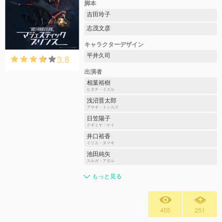
脚本
吉田玲子
志茂文彦
キャラクターデザイン
平井久司
3.8
出演者
相葉裕樹
ヒタチ・イズル
浅沼晋太郎
アサギ・トシカズ
日笠陽子
クギミヤ・ケイ
井口裕香
イリエ・タマキ
池田純矢
スルガ・アタル
もっと見る
455
251