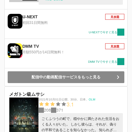
中にまき散らした。それらはやがて、独立したミ
ールとして、個別の活動を始めた。大半のミール
は人類への憎しみを抱き、戦いを挑んできたが、
U-NEXT
見放題
一部のフェストゥムは人類との共生を選択した。
初回31日間無料
同じ思想を持つ者は、人類のなかにも存在した。
彼らは人間であり、フェストゥムでもあった。そ
U-NEXTで今すぐ見る
の存在が戦局を混乱させ、より多くの憎しみを生
んだ。戦いはもう、人類対フェストゥムという単
DMM TV
見放題
純な構図では語れなくなっていた。 そんなな
月額550円が14日間無料！
か、竜宮島だけは戦いの表舞台から姿を消し、沈
黙を守っていた。2年前の来須 操との邂逅で、島
DMM TVで今すぐ見る
はミールと対話する手段を手に入れた。それは島
に、可能性をもたらした。アルヴィスの子たち
配信中の動画配信サービスをもっと見る
は、戦いの準備を整えながら、敵を理解する術を
模索していた。 そして、今また、島に更なる進
化がもたらされようとしていた。フェストゥムの
メガトン級ムサシ
言語を解する少女と、フェストゥムに守られた少
女。ふたりが出会う時、新たな世界の扉が開
2021年10月01日公開
、
30分
、
日本
、
OLM
3.1
く・・・
208
371
ごくふつうの町で、穏やかに満たされた生活をお
くる人々がいた。 しかし彼らは、それが、偽り
の平和であることを知らなかった。 知られざる