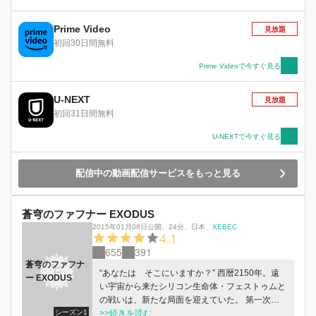
侵攻を開始する。
Prime Video
見放題
初回30日間無料
Prime Videoで今すぐ見る
U-NEXT
見放題
初回31日間無料
U-NEXTで今すぐ見る
配信中の動画配信サービスをもっと見る
蒼穹のファフナー EXODUS
2015年01月08日公開
、
24分
、
日本
、
XEBEC
4.1
655
391
蒼穹のファフナ
“あなたは そこにいますか？” 西暦2150年。遠
ー EXODUS
い宇宙から来たシリコン生命体・フェストゥムと
の戦いは、新たな局面を迎えていた。 第一次蒼
シーズン1
穹作戦で砕かれた北極ミールは、その欠片を世界
>>続きを読む