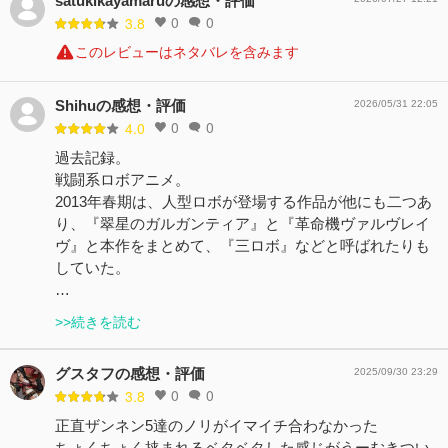
satukikayamaruの感想・評価
0
0
3.8
このレビューはネタバレを含みます
Shihuの感想・評価
2026/05/31 22:05
0
0
4.0
過去記録。
戦闘系ロボアニメ。
2013年春期は、人型ロボが登場する作品が他にも二つあ
り、『翠星のガルガンティア』と『革命機ヴァルヴレイ
ヴ』と本作をまとめて、『三ロボ』などと呼ばれたりも
していた。
…
>>続きを読む
グスタフの感想・評価
2025/09/30 23:29
0
0
3.8
正直ザンネン5達のノリがイマイチ合わなかった
ちょくちょく挟まれるベタベタした感じがうーむきつい