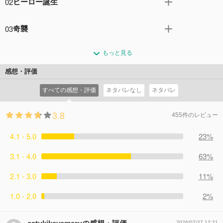
02
ヒーロー誕生
は、個人の能力は抜群だが、チームワークがザンネンな問
題児ばかり。そんなラビッツに、全地球防衛軍GDFから出
ウンディーナ基地を守ったチームラビッツを、マスコミは
撃要請が下る。初の実戦で撤退戦を命じられ緊張を隠せな
03
奇襲
「マジェスティック・プリンス」と呼び始める。そんな彼
いイズルたち。しかし、彼らが受領した新鋭機アッシュの
らの次の任務は通信衛星の再設置。しかも、ＭＪＰに掛け
ウルガルによる度重なる強襲に通信衛星の再設置は未だ進
力は凄まじく、イズルたちは放棄するはずだった基地を防
られた膨大な予算の回収を理由に、機体にはスポンサーロ
もっと見る
まず、一時はヒーローに祭り上げられたチームラビッツも
衛するという予想以上の戦果を上げる。
ゴが貼られ、カメラを意識して作業を進めないといけない
いまやヘタレ扱い。「ザンネン５」の呼び名は全宇宙的に
コメント0件
拍手0回
感想・評価
のだ。だがその時、作業宙域に近づくウルガルの機影が確
なっていた。しかしそこに、初めて先制攻撃のチャンスが
認される。戦闘装備のないコアに乗ったイズルとアサギ
すべての感想・評価
ネタバレなし
ネタバレ
訪れる。36時間後の奇襲作戦。だが、作戦開始直前に休暇
は、果たして無事に帰還できるのか。
が与えられた５人は気がきではない。まさかこれが最後
コメント0件
拍手0回
3.8
の……。常夏のリゾート地でイズルの視線が一人の少女に
455件のレビュー
引きつけられたのはそんな時だった。
4.1 - 5.0
コメント0件
拍手0回
23%
3.1 - 4.0
63%
2.1 - 3.0
11%
1.0 - 2.0
2%
2026/07/27 12:21