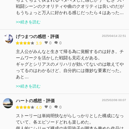
戦闘シーンのクオリティや曲のクオリティは良いのだが
もうちょっと万人に好かれる感じだったら４はあった…
>>続きを読む
げつまつの感想・評価
2025/04/14 22:51
0
0
3.9
主人公がみんなと生きて帰る為に覚醒するのは好き。チ
ームワークを活かした戦闘も見応えがある。
ギャグとシリアスのメリハリが効いてないのは敢えてや
ってるのはわかるけど、自分的には微妙な要素だった。
あと…
>>続きを読む
ハートの感想・評価
2025/02/06 00:07
0
0
4.0
ストーリーは単純明快ながらしっかりとした構成になっ
ていて、各エピソードどれも楽しめた。
個人的にシリーズ構成の吉田玲子が脚本を務めた作品は