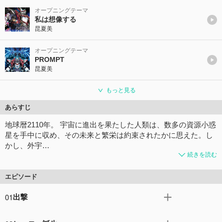
オープニングテーマ
私は想像する
昆夏美
オープニングテーマ
PROMPT
昆夏美
もっと見る
あらすじ
地球暦2110年。 宇宙に進出を果たした人類は、数多の資源小惑
星を手中に収め、その未来と繁栄は約束されたかに思えた。し
かし、外宇…
続きを読む
エピソード
01
出撃
特務機関MJPに所属するイズルらチームラビッツの面々