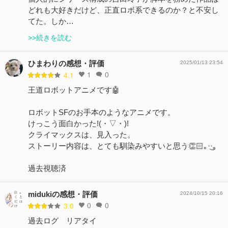
どれも大好きだけど、正直ロボ系できるのか？と不安し
てた。しか…
>>続きを読む
ひまわりの感想・評価
2025/01/13 23:54
1
0
4.1
王道ロボットアニメです🤖
ロボットSFのお手本のようなアニメです。
けっこう面白かった!(・▽・)!
クライマックスは、見入った。
ストーリー内容は、とても馴染みやすいと思う👏🏻｡·͜·｡
過去視聴済
midukiの感想・評価
2024/10/15 20:16
0
0
3.0
過去ログ リアタイ