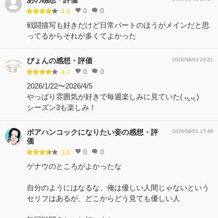
0
0
4.0
戦闘描写も好きだけど日常パートのほうがメインだと思
ってるからそれが多くてよかった
ぴょんの感想・評価
2026/08/01 23:21
0
0
4.1
2026/1/22〜2026/4/5
やっぱり雰囲気が好きで毎週楽しみに見ていた( ᴗ͈ˬᴗ͈ )
シーズン3も楽しみ！
ボアハンコックになりたい妾の感想・評
2026/08/01 17:49
価
0
0
3.6
ゲナウのところがよかったな
自分のようにはなるな、俺は優しい人間じゃないという
セリフはあるが、どこからどう見ても優しい人