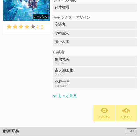
シリーズ構成
鈴木智尋
シーズン2
キャラクターデザイン
高瀬丸
4.3
小嶋慶祐
藤中友里
出演者
種﨑敦美
フリーレン
市ノ瀬加那
フェルン
小林千晃
シュタルク
もっと見る
14219
10503
動画配信
PR