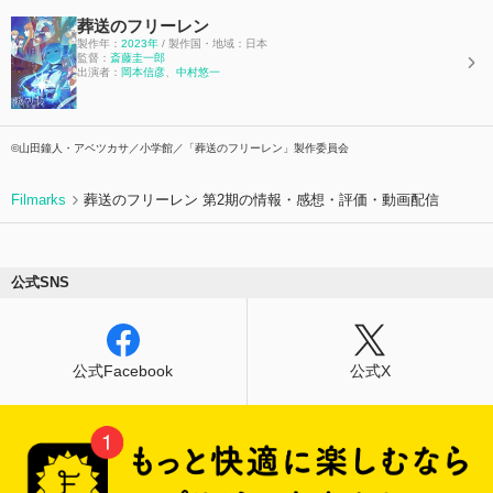
葬送のフリーレン
製作年：
2023年
/ 製作国・地域：日本
監督：
斎藤圭一郎
出演者：
岡本信彦
、
中村悠一
©山田鐘人・アベツカサ／小学館／「葬送のフリーレン」製作委員会
Filmarks
葬送のフリーレン 第2期の情報・感想・評価・動画配信
公式SNS
公式Facebook
公式X