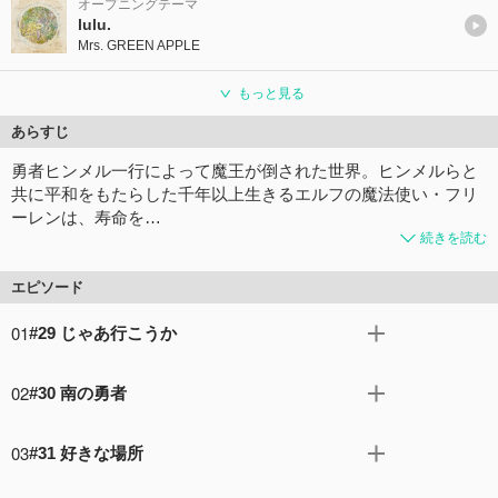
オープニングテーマ
lulu.
Mrs. GREEN APPLE
もっと見る
あらすじ
勇者ヒンメル一行によって魔王が倒された世界。ヒンメルらと
共に平和をもたらした千年以上生きるエルフの魔法使い・フリ
ーレンは、寿命を…
続きを読む
エピソード
01
#29 じゃあ行こうか
魔法都市オイサーストを後にし、北側諸国の道を行くフリ
02
#30 南の勇者
ーレン、フェルン、シュタルク。その道中、緩んだ地盤か
ら穴の中へ落ちてしまう。そこは魔法を無効化する力を持
北側諸国の村で勇者の像を磨く依頼を受けたフリーレンた
った鉱石“封魔鉱”が一面に広がっていた。フリーレンとフ
03
#31 好きな場所
ち。その像はヒンメルのものではなく、かつて人類最強と
ェルンが魔法を使うことができず、地上に続く道を探す
謳われた“南の勇者”の像だった。フリーレンは“南の勇者”と
温泉地のエトヴァスでフリーレンたちは温泉に思いを馳せ
が、そこに魔物が現れて…。