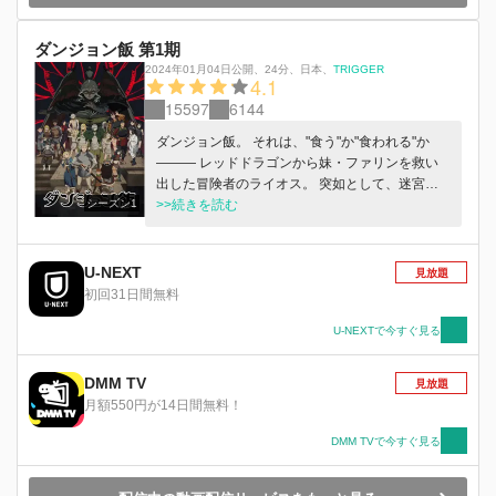
ダンジョン飯 第1期
2024年01月04日公開
、
24分
、
日本
、
TRIGGER
4.1
15597
6144
ダンジョン飯。 それは、"食う"か"食われる"か
――― レッドドラゴンから妹・ファリンを救い
出した冒険者のライオス。 突如として、迷宮の
シーズン1
主である“狂乱の魔術師”に襲われる。 再開を祝し
>>続きを読む
たのも束の間、ダンジョン深奥で再び妹は姿を消
した……。 禁忌を犯してまで妹を蘇生した一行
は糾弾され、 さらに仲間も失う寸前の危機的な
U-NEXT
見放題
状況の中、ライオスは決意する。 「“狂乱の魔術
初回31日間無料
師”を打ち倒し、絶対にファリンを助け出す！」
コカトリス、ハーピー、そしてグリフィン！ 襲
U-NEXTで今すぐ見る
い来る魔物たちを食べながらダンジョン踏破を目
指せ、冒険者よ！
DMM TV
見放題
月額550円が14日間無料！
DMM TVで今すぐ見る