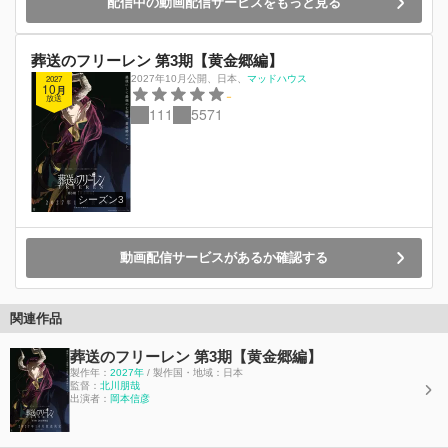
配信中の動画配信サービスをもっと見る
葬送のフリーレン 第3期【黄金郷編】
2027
2027年10月公開
、
日本
、
マッドハウス
10
-
月
放送
111
5571
シーズン3
動画配信サービスがあるか確認する
関連作品
葬送のフリーレン 第3期【黄金郷編】
製作年：
2027年
/ 製作国・地域：日本
監督：
北川朋哉
出演者：
岡本信彦