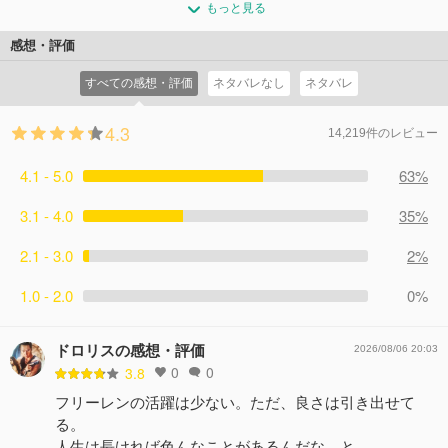
出会った時を思い出す…。その後訪れたダッハ伯爵領の城
もっと見る
るが、山村はすでに廃れていた。山奥に「エトヴァス山の
コメント133件
拍手332回
下町で、フリーレンたちは領主から「魔族から宝剣を取り
秘湯」があるという話を聞いた3人はそこに向かうこと
感想・評価
戻してほしい」と頼まれて…。
に。険しく、魔物も棲む山道を進んでいった先に待つもの
コメント103件
拍手291回
すべての感想・評価
ネタバレなし
ネタバレ
は果たして…。そして次の都市に到着すると、フェルンは
シュタルクから意外な誘いを受ける。
4.3
コメント100件
拍手237回
14,219件のレビュー
4.1 - 5.0
63%
3.1 - 4.0
35%
2.1 - 3.0
2%
1.0 - 2.0
0%
ドロリスの感想・評価
2026/08/06 20:03
0
0
3.8
フリーレンの活躍は少ない。ただ、良さは引き出せて
る。
人生は長ければ色んなことがあるんだな、と。