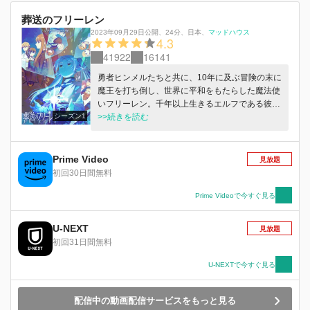
葬送のフリーレン
2023年09月29日公開
、
24分
、
日本
、
マッドハウス
4.3
41922
16141
勇者ヒンメルたちと共に、10年に及ぶ冒険の末に
魔王を打ち倒し、世界に平和をもたらした魔法使
いフリーレン。千年以上生きるエルフである彼女
シーズン1
は、ヒンメルたちと再会の約束をし、独り旅に出
>>続きを読む
る。それから50年後、フリーレンはヒンメルのも
とを訪ねるが、50年前と変わらぬ彼女に対し、ヒ
ンメルは老い、人生は残りわずかだった。その
Prime Video
見放題
後、死を迎えたヒンメルを目の当たりにし、これ
初回30日間無料
まで“人を知る”ことをしてこなかった自分を痛感
し、それを悔いるフリーレンは、“人を知るた
Prime Videoで今すぐ見る
め”の旅に出る。その旅路には、さまざまな人と
の出会い、さまざまな出来事が待っていた―。
U-NEXT
見放題
初回31日間無料
U-NEXTで今すぐ見る
配信中の動画配信サービスをもっと見る