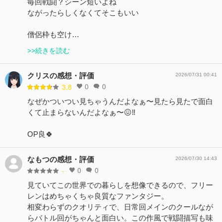
毎回戦闘？シーン短いよね
ながったらしくなくてそこもいい
僧侶枠も空け…
>>続きを読む
クリスの感想・評価
2026/07/31 00:41
0
0
3.8
なぜかついつい見ちゃうんだよなぁ〜見たら見たで面白
くて止まらないんだよなぁ〜😖‼️
OP良🍀
なもつの感想・評価
2026/07/30 14:43
0
0
-
見ていてこの世界での暮らしを想像できるので、フリー
レンはめちゃくちゃ良質なファンタジー。
相変わらずのクオリティで、日常回メインのクールなが
らバトル回がちゃんと面白い。この作風で戦闘描写も味