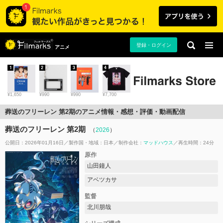
登録・ログイン
アニメ
1
2
3
4
¥1,650
¥990
¥990
¥7,700
葬送のフリーレン 第2期のアニメ情報・感想・評価・動画配信
葬送のフリーレン 第2期
（
2026
）
公開日：2026年01月16日
製作国・地域：
日本
制作会社：
マッドハウス
再生時間：24分
原作
山田鐘人
アベツカサ
監督
北川朋哉