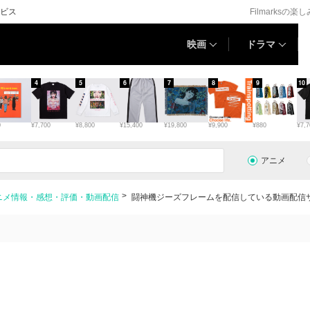
ビス
Filmarksの楽
映画
ドラマ
4
5
6
7
8
9
10
0
¥7,700
¥8,800
¥15,400
¥19,800
¥9,900
¥880
¥7,7
アニメ
ニメ情報・感想・評価・動画配信
闘神機ジーズフレームを配信している動画配信