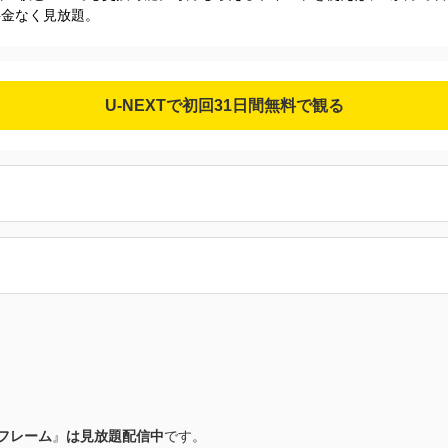
加料金なく見放題。
U-NEXTで初回31日間無料で観る
フレーム
』
は見放題配信中
です。