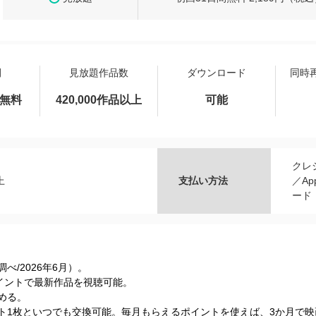
間
見放題作品数
ダウンロード
同時
間無料
420,000作品以上
可能
クレ
上
支払い方法
／Ap
ード
s調べ/2026年6⽉）。
Tポイントで最新作品を視聴可能。
める。
ケット1枚といつでも交換可能。毎月もらえるポイントを使えば、3か月で