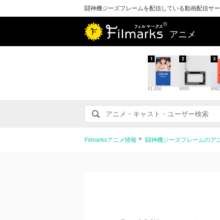
闘神機ジーズフレームを配信している動画配信サー
アニメ
1
2
3
¥1,650
¥990
¥99
Filmarksアニメ情報
闘神機ジーズフレームのア