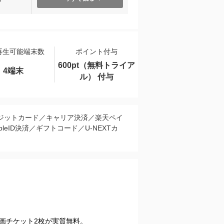
再生可能端末数
ポイント付与
600pt（無料トライア
4端末
ル） 付与
ジットカード／キャリア決済／楽天ペイ
pleID決済／ギフトコード／U-NEXTカ
映画チケット2枚が実質無料。