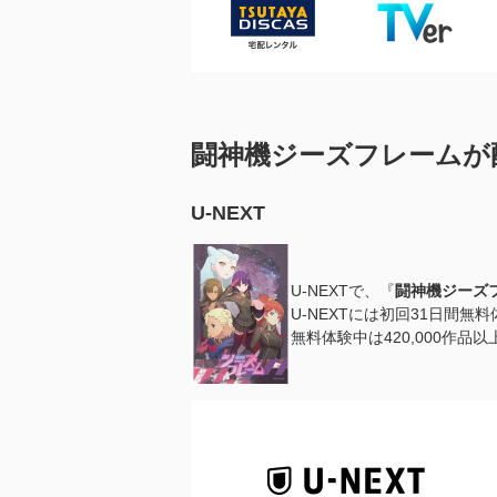
闘神機ジーズフレームが
U-NEXT
U-NEXTで、『
闘神機ジーズ
U-NEXTには初回31日間無
無料体験中は420,000作