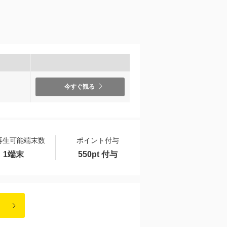
）
今すぐ観る
再生可能端末数
ポイント付与
1端末
550pt 付与