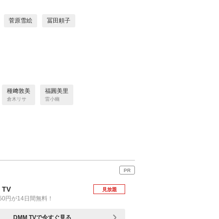
菅原雪絵
冨田頼子
種﨑敦美
福圓美里
倉木リサ
雷小幽
PR
 TV
見放題
50円が14日間無料！
DMM TVで今すぐ見る