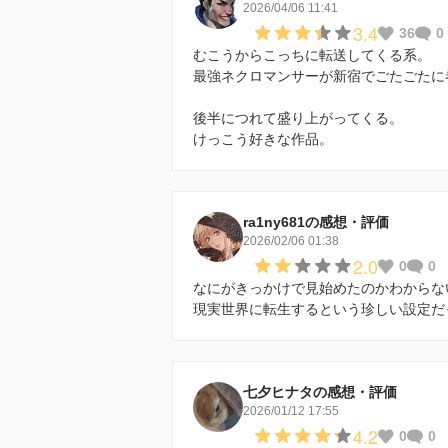
2026/04/06 11:41
3.4
36
0
むこうからこっちに転送してくる系。
最強ネクロマンサーが新宿でごたごたに
後半につれて盛り上がってくる。
けっこう好きな作品。
ra1ny681の感想・評価
2026/02/06 01:38
2.0
0
0
なにがきっかけで見始めたのかわからな
現実世界に転生するという珍しい設定だ
七夕ヒナタの感想・評価
2026/01/12 17:55
4.2
0
0