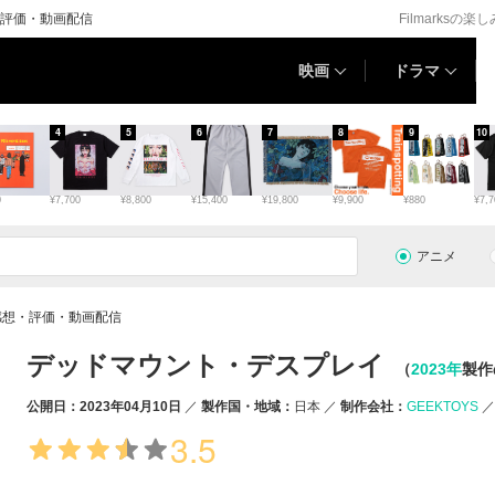
評価・動画配信
Filmarksの楽
映画
ドラマ
4
5
6
7
8
9
10
0
¥7,700
¥8,800
¥15,400
¥19,800
¥9,900
¥880
¥7,7
アニメ
感想・評価・動画配信
デッドマウント・デスプレイ
（
2023年
製作
公開日：2023年04月10日
製作国・地域：
日本
制作会社：
GEEKTOYS
3.5