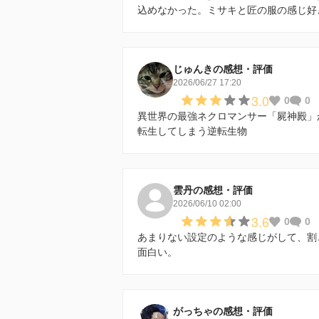
込めなかった。ミサキと匠の服の感じ好
じゅんきの感想・評価
2026/06/27 17:20
3.0
0
0
異世界の最強ネクロマンサー「屍神殿」
転生してしまう逆転生物
雲丹の感想・評価
2026/06/10 02:00
3.6
0
0
あまりない設定のような感じがして、割
面白い。
がっちゃの感想・評価