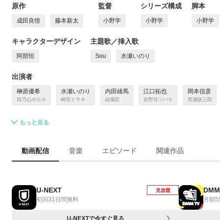
原作
監督
シリーズ構成
脚本
成田良悟
藤本新太
小野学
小野学
小野学
キャラクターデザイン
主題歌／挿入歌
阿部恒
Sou
水瀬いのり
出演者
榊原優希
水瀬いのり
内田雄馬
江口拓也
岡本信彦
四乃山ポルカ
崎宮ミサキ
繰屋匠
岩野目ツバキ
荒瀬耿三郎
もっと見る
動画配信
音楽
エピソード
関連作品
U-NEXT
DMM
見放題
初回31日間無料
月額5
U-NEXTで今すぐ見る