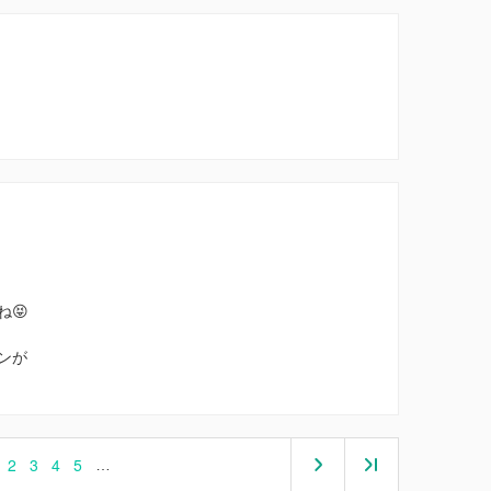
😝
ンが
2
3
4
5
…