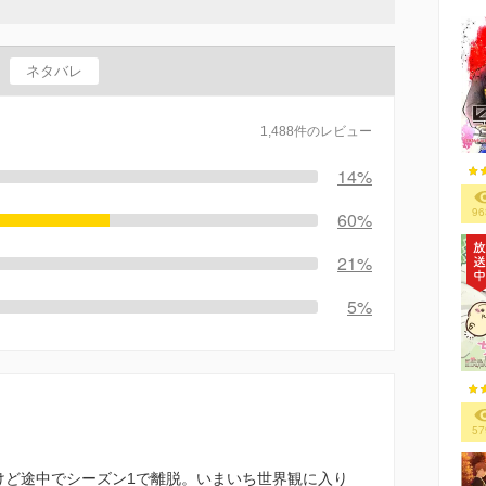
ネタバレ
1,488件のレビュー
14%
96
60%
21%
5%
57
けど途中でシーズン1で離脱。いまいち世界観に入り