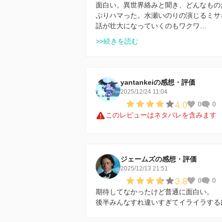
面白い。異世界絡みと聞き、どんなもの
ぷりハマった。水瀬いのりの演じるミサ
話が壮大になっていくのもワクワ…
>>続きを読む
yantankeiの感想・評価
2025/12/24 11:04
4.0
0
0
このレビューはネタバレを含みます
ジェームズの感想・評価
2025/12/13 21:51
3.8
0
0
期待してなかったけど普通に面白い。
後半みんなすれ違いすぎてイライラする