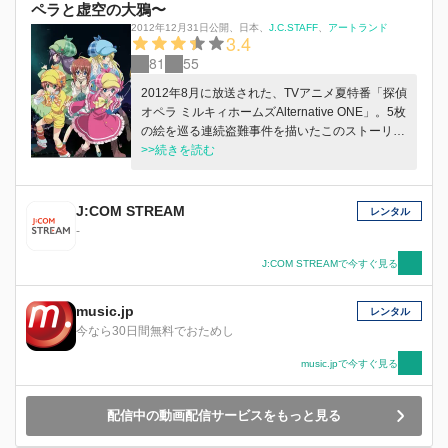
ペラと虚空の大鴉〜
2012年12月31日公開
、
日本
、
J.C.STAFF
アートランド
3.4
81
55
2012年8月に放送された、TVアニメ夏特番「探偵
オペラ ミルキィホームズAlternative ONE」。5枚
の絵を巡る連続盗難事件を描いたこのストーリー
の終盤に、ひとりだけ正体を明らかにされなかっ
>>続きを読む
た男がいた。その男の名は、エドガー・モラン大
佐。5枚の絵に隠された謎、新たに起こる盗難事
件。そして、エドガー・モランとは何者なのか。
J:COM STREAM
レンタル
-
J:COM STREAMで今すぐ見る
music.jp
レンタル
今なら30日間無料でおためし
music.jpで今すぐ見る
配信中の動画配信サービスをもっと見る