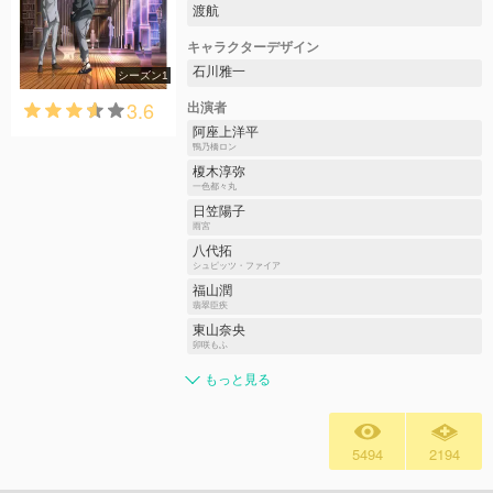
渡航
キャラクターデザイン
石川雅一
シーズン1
3.6
出演者
阿座上洋平
鴨乃橋ロン
榎木淳弥
一色都々丸
日笠陽子
雨宮
八代拓
シュピッツ・ファイア
福山潤
翡翠臣疾
東山奈央
卯咲もふ
もっと見る
5494
2194