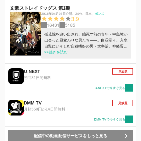
文豪ストレイドッグス 第1期
2016年04月06日公開
、
24分
、
日本
、
ボンズ
3.9
16431
5185
孤児院を追い出され、餓死寸前の青年・中島敦が
出会った風変わりな男たち――。白昼堂々、入水
自殺にいそしむ自殺嗜好の男・太宰治。神経質そ
シーズン1
うに手帳を繰る、眼鏡の男・国木田独歩。彼ら
>>続きを読む
は、軍や警察も踏み込めない荒事を解決すると噂
される「武装探偵社」の社員であった。何の因果
か、巷を騒がせる「人喰い虎」退治への同行を求
U-NEXT
見放題
められる敦だが・・・・・・。架空の都市 ヨコ
初回31日間無料
ハマ。登場するは、文豪の名を懐く者たち。その
名になぞらえた異形の力が火花を散らす。奇怪千
U-NEXTで今すぐ見る
万の文豪異能力バトル、ここに開幕！
DMM TV
見放題
月額550円が14日間無料！
DMM TVで今すぐ見る
配信中の動画配信サービスをもっと見る