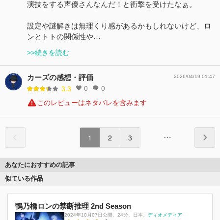
演技をする声優さんなんだ！と衝撃を受けたなぁ。
設定や謎解きは無理くり感があるかもしれないけど、ロ
ンとトトの関係性や…
>>続きを読む
カーズの感想・評価
2026/04/19 01:47
0
0
3.3
このレビューはネタバレを含みます
1
2
3
あなたにおすすめの記事
似ている作品
鴨乃橋ロンの禁断推理 2nd Season
2024年10月07日公開
、
24分
、
日本
、
ディオメディア