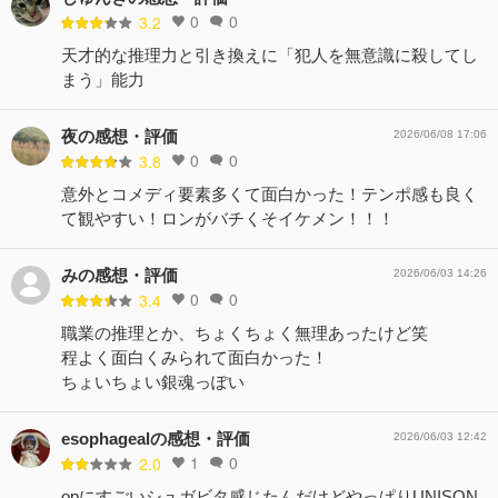
0
0
3.2
天才的な推理力と引き換えに「犯人を無意識に殺してし
まう」能力
夜の感想・評価
2026/06/08 17:06
0
0
3.8
意外とコメディ要素多くて面白かった！テンポ感も良く
て観やすい！ロンがバチくそイケメン！！！
みの感想・評価
2026/06/03 14:26
0
0
3.4
職業の推理とか、ちょくちょく無理あったけど笑
程よく面白くみられて面白かった！
ちょいちょい銀魂っぽい
esophagealの感想・評価
2026/06/03 12:42
1
0
2.0
opにすごいシュガビタ感じたんだけどやっぱりUNISON