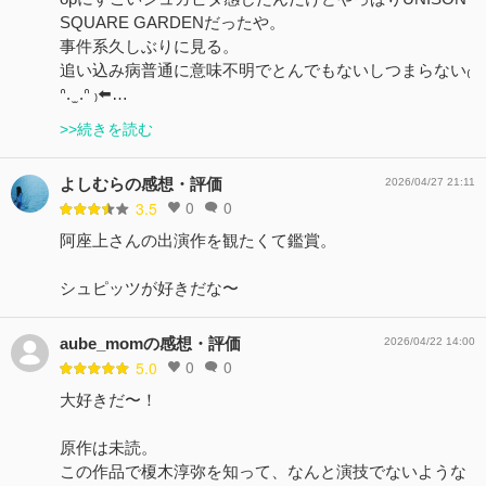
SQUARE GARDENだったや。
事件系久しぶりに見る。
追い込み病普通に意味不明でとんでもないしつまらない₍
ᐢ. ̫ .ᐢ ₎⬅️…
>>続きを読む
よしむらの感想・評価
2026/04/27 21:11
0
0
3.5
阿座上さんの出演作を観たくて鑑賞。
シュピッツが好きだな〜
aube_momの感想・評価
2026/04/22 14:00
0
0
5.0
大好きだ〜！
原作は未読。
この作品で榎木淳弥を知って、なんと演技でないような