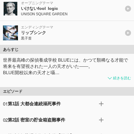
オープニングテーマ
いけないfool logic
UNISON SQUARE GARDEN
エンディングテーマ
リップシンク
黒子首
あらすじ
世界最高峰の探偵養成学校 BLUEには、かつて類稀なる才能で
将来を有望視された一人の天才がいた――。
BLUE開校以来の天才と囁…
続きを読む
エピソード
01
第1話 大都会連続溺死事件
連続殺人事件を捜査中の警視庁・捜査一課。だが、若手刑
02
第2話 密室の貯金箱盗難事件
事の一色都々丸・通称「トト」は失敗続きで、上司の雨宮
から帰宅を命じられてしまう。そんなトトに、総務課のキ
トトを利用すれば探偵として事件が捜査できるとわかり、