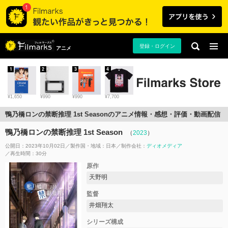
登録・ログイン
アニメ
1
2
3
4
¥1,650
¥990
¥990
¥7,700
鴨乃橋ロンの禁断推理 1st Seasonのアニメ情報・感想・評価・動画配信
鴨乃橋ロンの禁断推理 1st Season
（
2023
）
公開日：2023年10月02日
製作国・地域：
日本
制作会社：
ディオメディア
再生時間：30分
原作
天野明
監督
井畑翔太
シリーズ構成