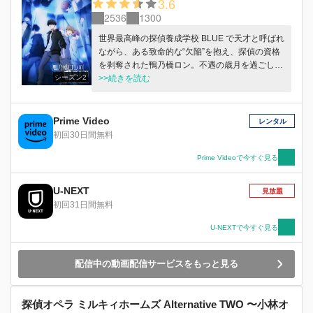
3.6
2536
1300
世界最高峰の探偵養成学校 BLUE で天才と呼ばれ
ながら、ある致命的な“欠陥”を抱え、探偵の資格
を剥奪された鴨乃橋ロン。不遇の歳月を過ごした
シーズン2
彼の運命は、警視庁捜査一課の一色都々丸――通
>>続きを読む
称「トト」との出会いによって大きく変わる。謎
を解くロンと、捜査に動くトト。難事件を次々と
解決する二人は、次第に名コンビとなっていく。
Prime Video
レンタル
そんなロンの行動に目を光らせる BLUE の内部に
初回30日間無料
は、彼の理解者もいた。その一人である校長のエ
メリッヒは、ロンを追放するきっかけとなった
Prime Videoで今すぐ見る
「血の実習事件」が何者かに仕組まれたものだと
語る。裏にいたのは、数多くの未解決事件に関わ
U-NEXT
見放題
る「史上最悪の犯罪一族」――M 家だった。当主
初回31日間無料
の名は、マイロ・モリアーティ。彼はロンにさら
なる絶望を与えるため、妹のウィンターを日本に
U-NEXTで今すぐ見る
送り込む。ロンとマイロ、両者の間にある因縁と
は……!?
配信中の動画配信サービスをもっと見る
探偵オペラ ミルキィホームズ Alternative TWO 〜小林オ