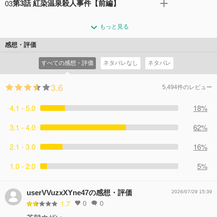
クは一人の探偵を紹介する。訪ねた先にいたのは、ボサボ
03
第3話 紅染温泉殺人事件【前編】
やる気満々のロン。だが、雨宮に無能扱いされているトト
サ頭の風変わりな男・鴨乃橋ロンだった……。
は、重要な捜査に参加させてもらえない。回ってくるのは
ホームセンターの抽選会で、1等の温泉旅行ペアチケット
コメント32件
拍手68回
雑用レベルの事件ばかりだったが、ロンはなぜか「貯金箱
もっと見る
を当てたロン。その旅行にトトがつき合い、二人は紅染温
のお金が減った」という通報に興味を持つ……。
泉の古びた宿・紅染旅館に宿泊する。出迎えた番頭は愛想
感想・評価
コメント20件
拍手40回
よく接するが、彼の正体はロンを調査するためにBLUEか
すべての感想・評価
ネタバレなし
ネタバレ
ら派遣された「追跡学」教官、シュピッツ・ファイアだっ
た。
3.6
コメント17件
拍手25回
5,494件のレビュー
4.1 - 5.0
18%
3.1 - 4.0
62%
2.1 - 3.0
16%
1.0 - 2.0
5%
userVVuzxXYne47の感想・評価
2026/07/29 15:39
0
0
1.7