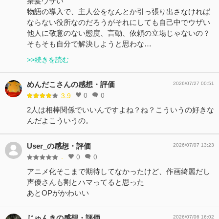
茶髪ウザい
物語の導入で、主人公をなんとか引っ張り出さなければ
ならない役所なのだろうがそれにしても自己中でウザい
他人に敬意のない態度、言動、依頼の立場じゃないの？
そもそも自分で解決しようと思わな…
>>続きを読む
めんだこさんの感想・評価
2026/07/27 00:51
0
0
3.9
2人は相棒関係でいいんですよね？ね？こういうの好きな
んだよこういうの。
User_の感想・評価
2026/07/07 13:23
0
0
-
アニメ化そこまで期待してなかったけど、作画綺麗だし
声優さんも割とハマってると思った
あとOPがかわいい
じゅんきの感想・評価
2026/07/06 16:02