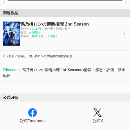
関連作品
鴨乃橋ロンの禁断推理 2nd Season
製作年：
2024年
/ 製作国・地域：日本
監督：
井畑翔太
出演者：
榎木淳弥
、
日笠陽子
© 天野明／集英社・鴨乃橋ロンの禁断推理製作委員会
Filmarks
鴨乃橋ロンの禁断推理 1st Seasonの情報・感想・評価・動画
配信
公式SNS
公式Facebook
公式X