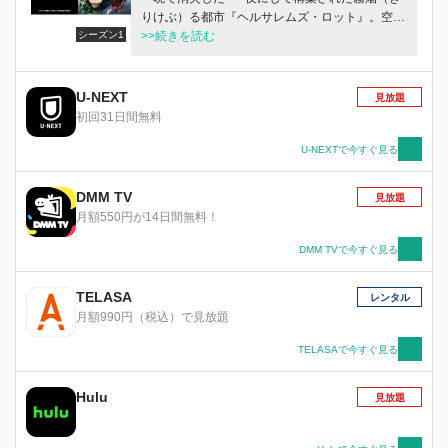
りけぶ）る都市『ヘルサレムズ・ロット』。空想
シーズン1
上の産物として描かれていた「異世界」を現実に
>>続きを読む
繋げている街。その全貌は、未だ人知の及ばぬ向
こう側であり霧の深淵を見る事は叶わない。人で
はおこしえない軌跡を実現するこの地は今後千年
U-NEXT
見放題
の世界の覇権を握る場所とも例えられ様々な思惑
初回31日間無料
を持つ者達が跳梁跋扈（ちょうりょうばっこ）す
る街となる。そんな世界の均衡を保つ為に暗躍す
U-NEXTで今すぐ見る
る組織があった。その名は「秘密結社・ライブ
ラ」少年・レオは、ふとしたきっかけからライブ
DMM TV
見放題
ラの一員となるのだが…
月額550円が14日間無料！
DMM TVで今すぐ見る
TELASA
レンタル
月額990円（税込）で見放題
TELASAで今すぐ見る
Hulu
見放題