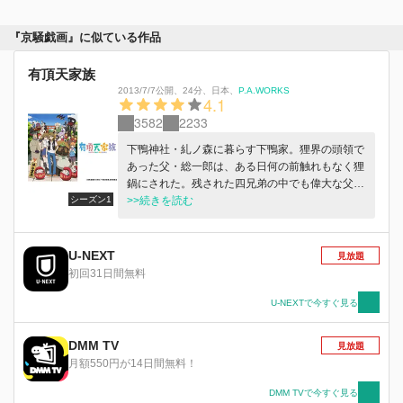
『京騒戯画』に似ている作品
有頂天家族
2013/7/7公開
、
24分
、
日本
、
P.A.WORKS
4.1
3582
2233
下鴨神社・糺ノ森に暮らす下鴨家。狸界の頭領で
あった父・総一郎は、ある日何の前触れもなく狸
鍋にされた。残された四兄弟の中でも偉大な父の
シーズン1
「阿呆の血」を色濃く継いだ三男・矢三郎は「面
>>続きを読む
白きことは良きことなり」をモットーに、兄弟や
母に囲まれて暮らしていた。隠居中の大天狗・赤
玉先生の世話を焼いたり、神通力を得た人間の美
U-NEXT
見放題
女・弁天に振り回されたり、はたまた宿敵・夷川
初回31日間無料
家と空中決戦を繰り広げる日々の果てに、突如下
鴨家を襲う絶体絶命の危機！ 父が鍋にされた真
U-NEXTで今すぐ見る
相が明らかになる中、固い絆で結ばれた一家の運
命はいかに！
DMM TV
見放題
月額550円が14日間無料！
DMM TVで今すぐ見る