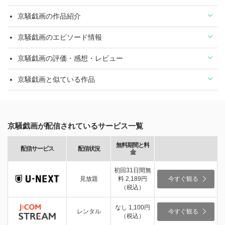
京騒戯画の作品紹介
京騒戯画のエピソード情報
京騒戯画の評価・感想・レビュー
京騒戯画と似ている作品
京騒戯画が配信されているサービス一覧
無料期間と料
配信サービス
配信状況
金
初回31日間無
見放題
料 2,189円
今すぐ観る
（税込）
なし 1,100円
レンタル
今すぐ観る
（税込）