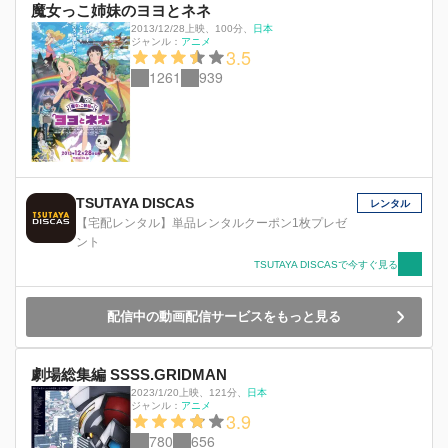
魔女っこ姉妹のヨヨとネネ
2013/12/28上映
、
100分
、
日本
ジャンル：
アニメ
3.5
1261
939
TSUTAYA DISCAS
レンタル
【宅配レンタル】単品レンタルクーポン1枚プレゼ
ント
TSUTAYA DISCASで今すぐ見る
配信中の動画配信サービスをもっと見る
劇場総集編 SSSS.GRIDMAN
2023/1/20上映
、
121分
、
日本
ジャンル：
アニメ
3.9
780
656