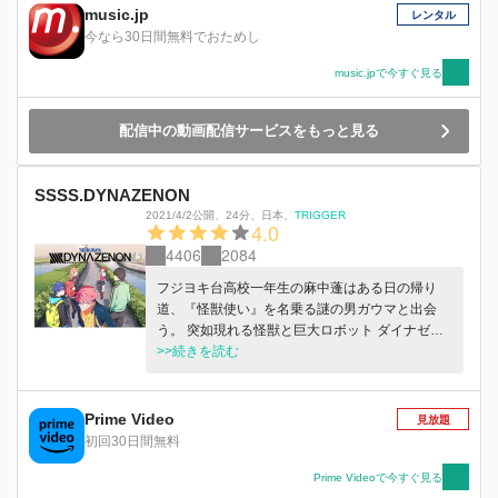
music.jp
レンタル
今なら30日間無料でおためし
music.jpで今すぐ見る
配信中の動画配信サービスをもっと見る
SSSS.DYNAZENON
2021/4/2公開
、
24分
、
日本
、
TRIGGER
4.0
4406
2084
フジヨキ台高校一年生の麻中蓬はある日の帰り
道、『怪獣使い』を名乗る謎の男ガウマと出会
う。 突如現れる怪獣と巨大ロボット ダイナゼノ
ン。 その場に居合わせた南夢芽・山中暦・飛鳥
>>続きを読む
川ちせと共に怪獣との戦いに巻き込まれていく。
Prime Video
見放題
初回30日間無料
Prime Videoで今すぐ見る