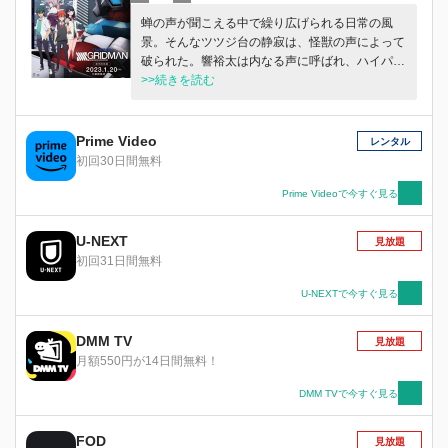
蝉の声が聞こえる中で繰り広げられる日常の風
景。そんなツツジ台の静寂は、怪獣の声によって
破られた。響裕太は内なる声に呼ばれ、ハイパー
エージェント・グリッドマンと一体化する。グリ
>>続きを読む
ッドマンとなった裕太は苦戦しながらも倒すこと
ができた。 裕太のクラスメートの内海将、宝多
六花はグリッドマンの誕生に立ち会ったことで、
Prime Video
レンタル
3人はグリッドマン同盟を結成する。しかし、3人
初回30日間無料
は翌日驚くべき現実に直面した。人々から怪獣の
記憶が消され、犠牲になった人々はそもそも存在
Prime Videoで今すぐ見る
しないことになっていたのだ。 裕太たちはグリ
ッドマンとともに、この世界に迫りくる危機に向
U-NEXT
見放題
かっていくことを決意する。ツツジ台に隠された
初回31日間無料
秘密とは？ そして怪獣を操る者の目的は？
U-NEXTで今すぐ見る
DMM TV
見放題
月額550円が14日間無料！
DMM TVで今すぐ見る
FOD
見放題