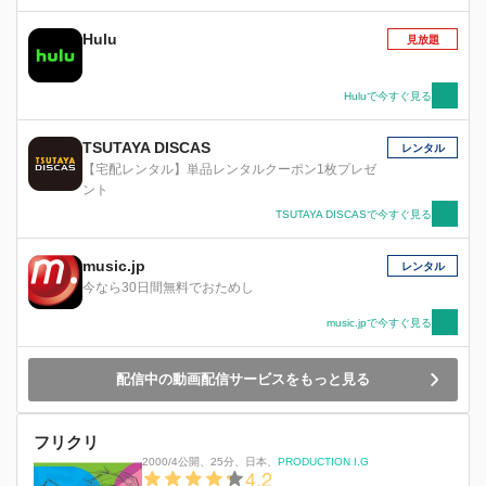
Hulu
見放題
Huluで今すぐ見る
TSUTAYA DISCAS
レンタル
【宅配レンタル】単品レンタルクーポン1枚プレゼ
ント
TSUTAYA DISCASで今すぐ見る
music.jp
レンタル
今なら30日間無料でおためし
music.jpで今すぐ見る
配信中の動画配信サービスをもっと見る
フリクリ
2000/4公開
、
25分
、
日本
、
PRODUCTION I.G
4.2