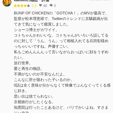
46
0
3.9
BUNP OF CHICKENの「GOTCHA！」のMVが最高で、
監督が松本理恵様で、Twitterのトレンドに京騒戯画が出
てきて気になって鑑賞しました。
ショーコ博士がカワイイ。
コトちゃんかわいいな、コトちゃんがいろいろ話してる
のに対して「うん、うん」って相槌入れてる石田彰様め
っちゃいいですね。声優すごい。
私もごめんんんんって言いながらおっぱいに顔をうずめ
たい。
並行世界。
愛と再生の物語。
不満がないのが不安なんだよ。
こんなに肝が据わった子いるのか。
0話は全く意味が分からなくて映像でぶんなぐってくる感
じ好き。
思い出は捨てられない。
京都旅行がしたくなる。
知恩院は行ったことあるけど、バリでかいよね、すさま
じい迫力。