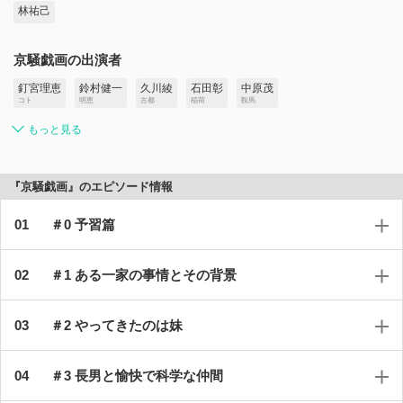
林祐己
京騒戯画の出演者
釘宮理恵
鈴村健一
久川綾
石田彰
中原茂
コト
明恵
古都
稲荷
鞍馬
もっと見る
『京騒戯画』のエピソード情報
＃0 予習篇
＃1 ある一家の事情とその背景
＃2 やってきたのは妹
＃3 長男と愉快で科学な仲間