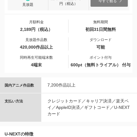
今すぐ観る
円（税込）
見放題
月額料金
無料期間
2,189円（税込）
初回31日間無料
見放題作品数
ダウンロード
420,000作品以上
可能
同時再生可能端末数
ポイント付与
4端末
600pt（無料トライアル） 付与
7,200作品以上
国内アニメ作品数
クレジットカード／キャリア決済／楽天ペ
支払い方法
イ／AppleID決済／ギフトコード／U-NEXT
カード
U-NEXTの特徴