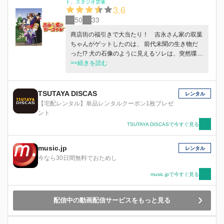
ト
スタジオ雲雀
3.6
50
33
商店街の福引きで大当たり！ 吉永さん家の双葉
ちゃんがゲットしたのは、 前代未聞の生き物だ
った!? 犬の石像のように見えるソレは、突然喋り
だすわ、石より硬いわ、あげく自分を 「吉永家
>>続きを読む
の門番だ」というわで、兄の和己くんはポカーン
状態。双葉ちゃんは、 提供した店に突っ返そう
とアンティーク屋「兎轉舎（とてんしゃ）」に乗
TSUTAYA DISCAS
レンタル
り込む。 そこには青龍刀を持ったちょいと物騒
【宅配レンタル】単品レンタルクーポン1枚プレゼ
なお姉さんが!?
ント
TSUTAYA DISCASで今すぐ見る
music.jp
レンタル
今なら30日間無料でおためし
music.jpで今すぐ見る
配信中の動画配信サービスをもっと見る