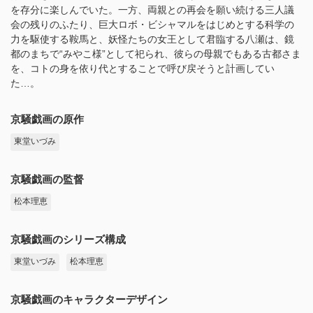
を存分に楽しんでいた。一方、両親との再会を願い続ける三人議
会の残りのふたり、巨大ロボ・ビシャマルをはじめとする科学の
力を駆使する鞍馬と、妖怪たちの女王として君臨する八瀬は、鏡
都のまちで“みやこ様”として祀られ、彼らの母親でもある古都さま
を、コトの身を依り代とすることで呼び戻そうと計画してい
た…。
京騒戯画の原作
東堂いづみ
京騒戯画の監督
松本理恵
京騒戯画のシリーズ構成
東堂いづみ
松本理恵
京騒戯画のキャラクターデザイン