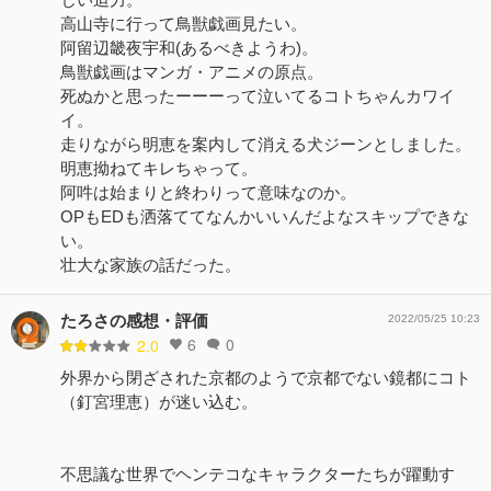
高山寺に行って鳥獣戯画見たい。
阿留辺畿夜宇和(あるべきようわ)。
鳥獣戯画はマンガ・アニメの原点。
死ぬかと思ったーーーって泣いてるコトちゃんカワイ
イ。
走りながら明恵を案内して消える犬ジーンとしました。
明恵拗ねてキレちゃって。
阿吽は始まりと終わりって意味なのか。
OPもEDも洒落ててなんかいいんだよなスキップできな
い。
壮大な家族の話だった。
たろさの感想・評価
2022/05/25 10:23
6
0
2.0
外界から閉ざされた京都のようで京都でない鏡都にコト
（釘宮理恵）が迷い込む。
不思議な世界でヘンテコなキャラクターたちが躍動す