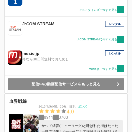
アニメタイムズで今すぐ見る
J:COM STREAM
レンタル
-
J:COM STREAMで今すぐ見る
music.jp
レンタル
今なら30日間無料でおためし
music.jpで今すぐ見る
配信中の動画配信サービスをもっと見る
血界戦線
2015/4/5公開
、
25分
、
日本
、
ボンズ
4.0
8911
3703
かつて紐育(ニューヨーク)と呼ばれた街はたった
一晩で消失した--一夜にして構築された霧烟（き