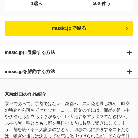
1端末
500 付与
music.jpで観る
music.jpに登録する方法
music.jpを解約する方法
京騒戯画の作品紹介
京都であって、京都ではない、鏡都へ、黒い兔を捜し求め、時空
の狭間から落ちてきた少女・コト。彼女の前には、液晶の追っ手
や妖怪たちが立ちふさがるが、巨大化するアラタマでなぎ払い、
式神の阿・吽とともに都を毎日のようにお祭り騒ぎにしてしま
う。都を統べる三人議会のひとり、明恵の元に居候するコトたち
は、騒ぎの後には決まって明恵に叱りつけられるが、そんな毎日