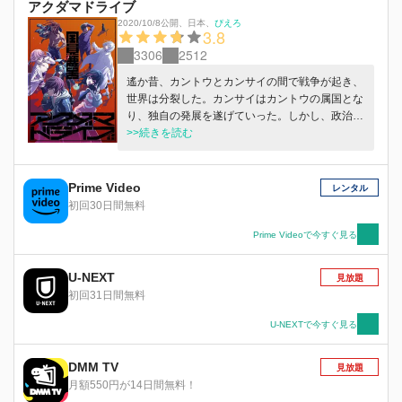
アクダマドライブ
2020/10/8公開
、
日本
、
ぴえろ
3.8
3306
2512
遙か昔、カントウとカンサイの間で戦争が起き、
世界は分裂した。カンサイはカントウの属国とな
り、独自の発展を遂げていった。しかし、政治と
警察力は衰退し、犯罪が横行。その犯罪者を“ア
>>続きを読む
クダマ”と呼ぶ――。 本作品の舞台となるのは、
高度に発達しながらも歪んだ社会。その中で、ア
クダマたちはいかにして自分らしくあろうとする
Prime Video
レンタル
のか。一堂に会したアクダマたちの美学がぶつか
初回30日間無料
り合う。 己の生き方を貫く悪人たちの物語が、
スタイリッシュな映像とともに描かれる『アクダ
Prime Videoで今すぐ見る
マドライブ』。 本作のストーリー原案とキャラ
クター原案を担当するのは、TooKyoGamesの代
U-NEXT
見放題
表にしてシナリオライター・小高和剛とキャラク
初回31日間無料
ターデザイナー・小松崎類。ゲーム『ダンガンロ
ンパ』シリーズでタッグを組んできた二人が、ア
U-NEXTで今すぐ見る
ニメーションで再び手を取り合う。 監督は『ペ
ルソナ4 ザ・ゴールデン』や劇場版『デジモンア
DMM TV
見放題
ドベンチャー LAST EVOLUTION 絆』を手がけた
月額550円が14日間無料！
田口智久。そして、アニメーション制作は『おそ