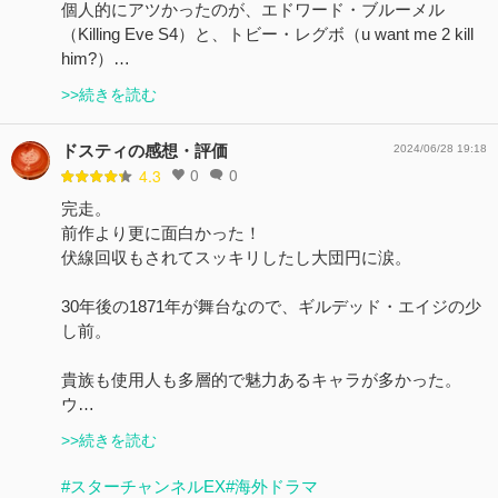
個人的にアツかったのが、エドワード・ブルーメル
（Killing Eve S4）と、トビー・レグボ（u want me 2 kill
him?）…
>>続きを読む
ドスティの感想・評価
2024/06/28 19:18
0
0
4.3
完走。
前作より更に面白かった！
伏線回収もされてスッキリしたし大団円に涙。
30年後の1871年が舞台なので、ギルデッド・エイジの少
し前。
貴族も使用人も多層的で魅力あるキャラが多かった。
ウ…
>>続きを読む
#スターチャンネルEX
#海外ドラマ