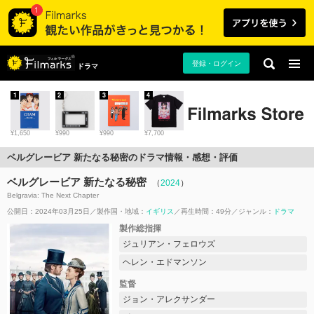
登録・ログイン
ドラマ
1
2
3
4
¥1,650
¥990
¥990
¥7,700
ベルグレービア 新たなる秘密のドラマ情報・感想・評価
ベルグレービア 新たなる秘密
（
2024
）
Belgravia: The Next Chapter
公開日：2024年03月25日
製作国・地域：
イギリス
再生時間：49分
ジャンル：
ドラマ
製作総指揮
ジュリアン・フェロウズ
ヘレン・エドマンソン
監督
ジョン・アレクサンダー