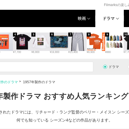
Filmarksの楽
映画
ドラマ
4
5
6
7
8
9
10
0
¥7,700
¥8,800
¥19,800
¥15,400
¥9,900
¥880
¥7,7
ドラマ
製作のドラマ
1957年製作のドラマ
7年製作ドラマ おすすめ人気ランキング
作されたドラマには、リチャード・ラング監督のペリー・メイスン シー
何でも知っている シーズン4などの作品があります。