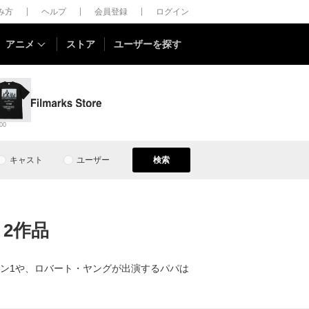
しみ方
ヘルプ
会員登録
ログイン
アニメ
ストア
ユーザーを探す
00
キャスト
ユーザー
検索
 2作品
ズン1や、ロバート・ヤングが出演するパパは