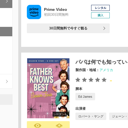
レンタル
Prime Video
初回30日間無料
購入
30日間無料で今すぐ観る
パパは何でも知ってい
製作国・地域：
アメリカ
-
脚本
Ed James
出演者
シーズン4
ロバート・ヤング
ジェーン・