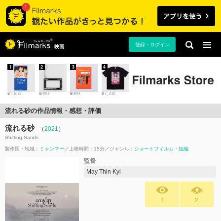
登録・ログイン
映画
1
2
3
4
¥1,650
¥990
¥990
¥7,700
流れる砂の作品情報・感想・評価
流れる砂
（
2021
）
Shifting Sands
製作国・地域：
ミャンマー
上映時間：15分
ジャンル：
ショートフィルム・短編
監督
May Thin Kyi
1
2