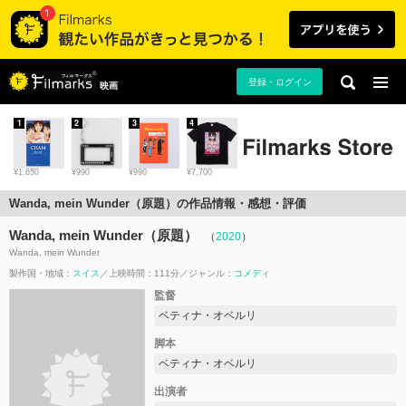
登録・ログイン
映画
1
2
3
4
¥1,650
¥990
¥990
¥7,700
Wanda, mein Wunder（原題）の作品情報・感想・評価
Wanda, mein Wunder（原題）
（
2020
）
Wanda, mein Wunder
製作国・地域：
スイス
上映時間：111分
ジャンル：
コメディ
監督
ベティナ・オベルリ
脚本
ベティナ・オベルリ
出演者