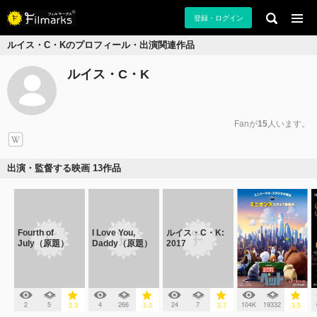
登録・ログイン
ルイス・C・Kのプロフィール・出演関連作品
ルイス・C・K
Fanが
15
人います。
出演・監督する映画 13作品
Fourth of
I Love You,
ルイス・C・K:
July（原題）
Daddy（原題）
2017
2
5
4
266
24
7
104K
19332
2.3
3.0
3.7
3.5