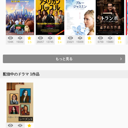
104K
19332
28357
13745
23321
15009
6759
15880
3.5
3.4
3.5
3.8
もっと見る
配信中のドラマ 1作品
シーズン1