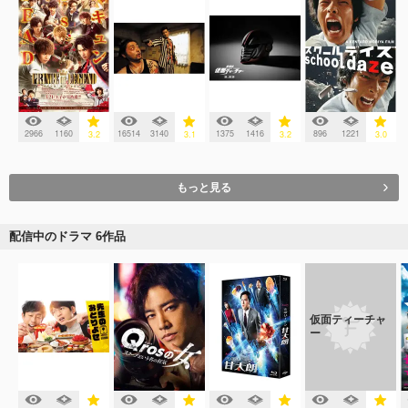
2966
1160
16514
3140
1375
1416
896
1221
3.2
3.1
3.2
3.0
もっと見る
配信中のドラマ 6作品
仮面ティーチャ
ー