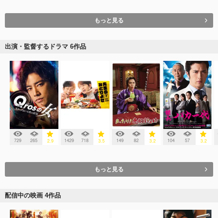
もっと見る
出演・監督するドラマ 6作品
729
265
1429
718
149
82
104
57
2.9
3.5
3.2
3.2
もっと見る
配信中の映画 4作品