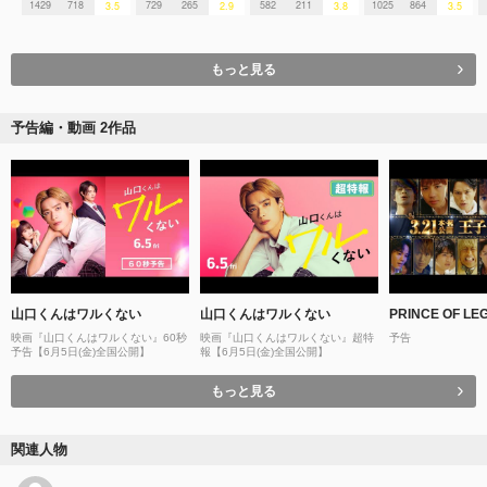
1429
718
729
265
582
211
1025
864
3.5
2.9
3.8
3.5
もっと見る
予告編・動画 2作品
山口くんはワルくない
山口くんはワルくない
PRINCE OF LE
映画『山口くんはワルくない』60秒
映画『山口くんはワルくない』超特
予告
予告【6月5日(金)全国公開】
報【6月5日(金)全国公開】
もっと見る
関連人物