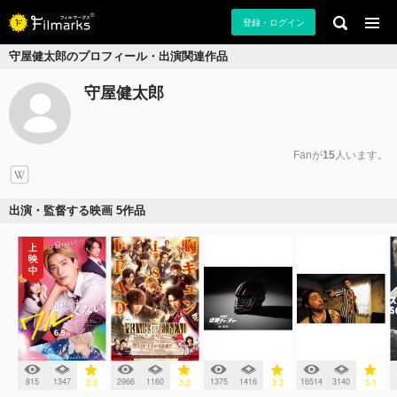
登録・ログイン
守屋健太郎のプロフィール・出演関連作品
守屋健太郎
Fanが
15
人います。
出演・監督する映画 5作品
815
1347
2966
1160
1375
1416
16514
3140
3.6
3.2
3.2
3.1