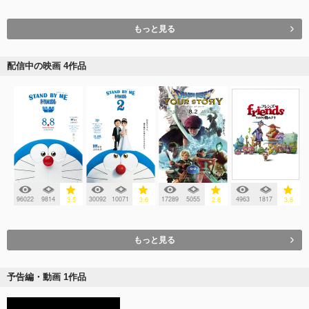
もっと見る
配信中の映画 4作品
96022
9814
30092
10071
17289
5055
4963
1817
3.5
3.6
2.8
3.8
もっと見る
予告編・動画 1作品