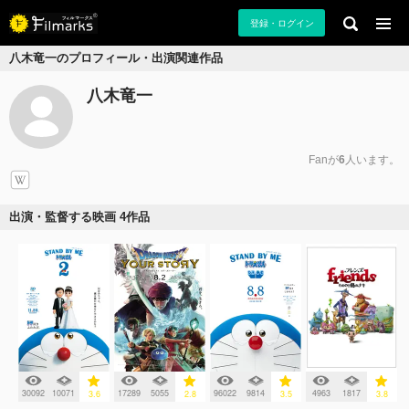
登録・ログイン
八木竜一のプロフィール・出演関連作品
八木竜一
Fanが
6
人います。
出演・監督する映画 4作品
30092
10071
17289
5055
96022
9814
4963
1817
3.6
2.8
3.5
3.8