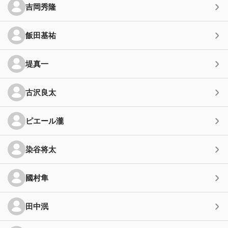
吉岡秀隆
飯田基祐
堤真一
古沢良太
ピエール瀧
染谷将太
國村隼
田中泯