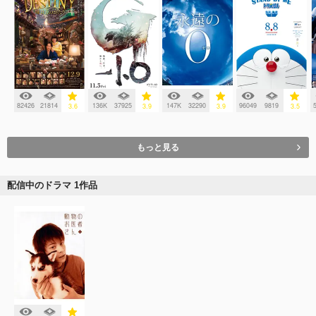
82426
21814
136K
37925
147K
32290
96049
9819
3.6
3.9
3.9
3.5
もっと見る
配信中のドラマ 1作品