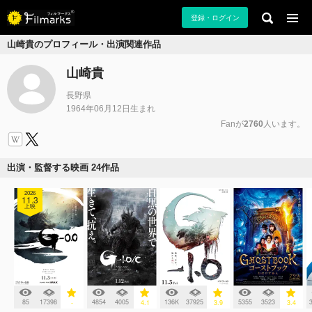
登録・ログイン
山崎貴のプロフィール・出演関連作品
山崎貴
長野県
1964年06月12日生まれ
Fanが
2760
人います。
出演・監督する映画 24作品
2026
11.3
上映
85
17398
4854
4005
136K
37925
5355
3523
-
4.1
3.9
3.4