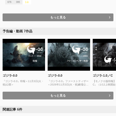
676
395
3.8
もっと見る
予告編・動画 7作品
ゴジラ-0.0
ゴジラ-0.0
ゴジラ-1.0／C
『ゴジラ-0.0』特報＜11月3日(火・
『ゴジラ-0.0』ファーストティザー
【モノクロ版特報】『
祝)公開＞
＜2026年11月3日(火・祝)劇場公開
C』（1/12上映開
＞
もっと見る
関連記事 6件