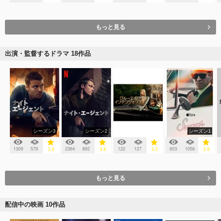
もっと見る
出演・監督するドラマ 18作品
シーズン3
シーズン2
シーズン1
1309
579
2364
892
122
127
603
1056
3.9
3.8
3.2
3.9
もっと見る
配信中の映画 10作品