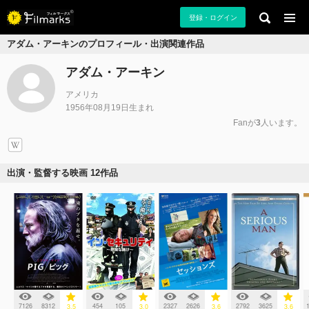
登録・ログイン
アダム・アーキンのプロフィール・出演関連作品
アダム・アーキン
アメリカ
1956年08月19日生まれ
Fanが
3
人います。
出演・監督する映画 12作品
7126
8312
454
105
2327
2626
2792
3625
3.5
3.0
3.6
3.6