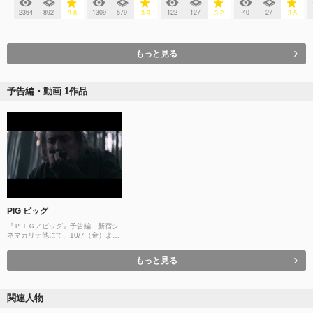
2364
892
1309
579
122
127
40
27
3.8
3.9
3.2
3.5
もっと見る
予告編・動画 1作品
PIG ピッグ
『ＰＩＧ／ピッグ』予告編 新宿シ
ネマカリテ他にて、10/7（金）より
全国ロードショー！！
もっと見る
関連人物