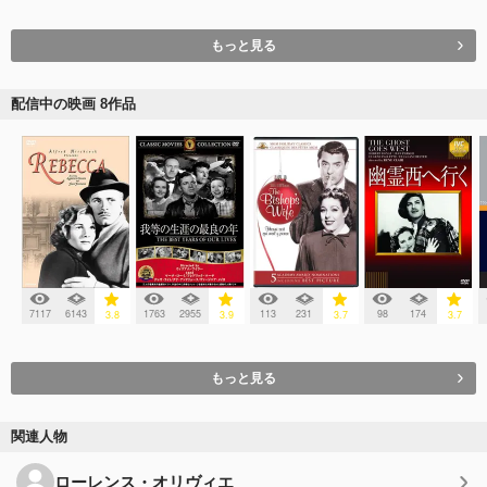
もっと見る
配信中の映画 8作品
7117
6143
1763
2955
113
231
98
174
3.8
3.9
3.7
3.7
もっと見る
関連人物
ローレンス・オリヴィエ