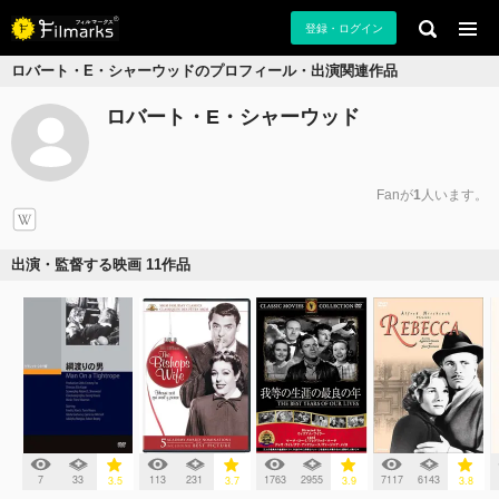
登録・ログイン
ロバート・E・シャーウッドのプロフィール・出演関連作品
ロバート・E・シャーウッド
Fanが
1
人います。
出演・監督する映画 11作品
7
33
113
231
1763
2955
7117
6143
3.5
3.7
3.9
3.8