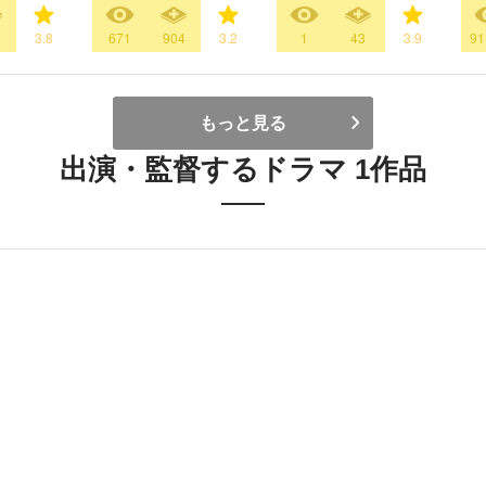
0
3.8
671
904
3.2
1
43
3.9
91
もっと見る
出演・監督するドラマ 1作品