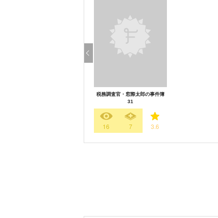
税務調査官・窓際太郎の事件簿
31
16
7
3.6