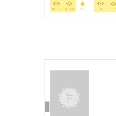
91655
63994
3.9
64
35