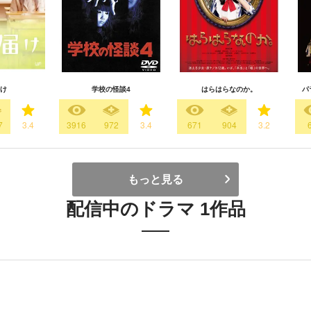
け
学校の怪談4
はらはらなのか。
パ
7
3.4
3916
972
3.4
671
904
3.2
もっと見る
配信中のドラマ 1作品