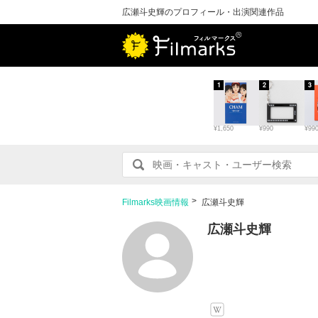
広瀬斗史輝のプロフィール・出演関連作品
1
2
3
¥1,650
¥990
¥99
Filmarks映画情報
広瀬斗史輝
広瀬斗史輝