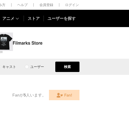
しみ方
ヘルプ
会員登録
ログイン
アニメ
ストア
ユーザーを探す
00
キャスト
ユーザー
検索
Fanが
5
人います。