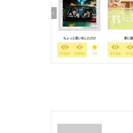
ちょっと思い出しただけ
君に届
91655
63994
3.9
91104
814