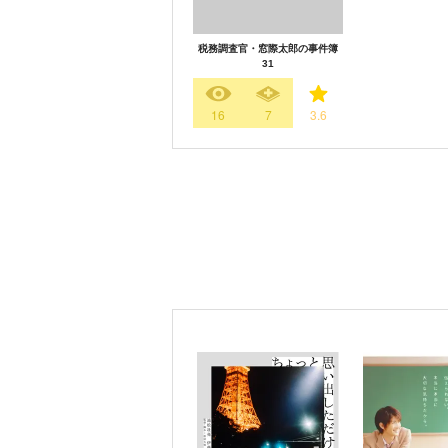
税務調査官・窓際太郎の事件簿
31
16
7
3.6