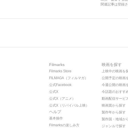
関連記事は登録さ
Filmarks
映画を探す
Filmarks Store
上映中の映画を
FILMAGA（フィルマガ）
公開予定の映画
公式Facebook
今週公開の映画
公式X
今話題のおすす
公式X（アニメ）
動画配信サービ
公式X（リバイバル上映）
映画賞から探す
ヘルプ
製作年から探す
基本操作
製作国・地域か
Filmarksの楽しみ方
ジャンルで探す