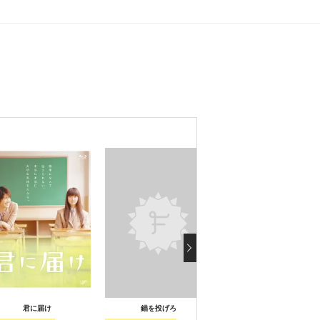
君に届け
錨を投げろ
学校の怪談4