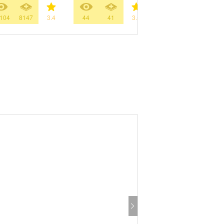
104
8147
3.4
44
41
3.5
3916
972
3.