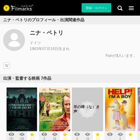
登録・ログイン
ニナ・ペトリのプロフィール・出演関連作品
ニナ・ペトリ
ドイツ
1963年07月16日生まれ
Fanが
3
人います。
出演・監督する映画 7作品
羊の啼（な）き
声
191
139
3
22
4
16
-
2
3.4
4.1
4.0
-