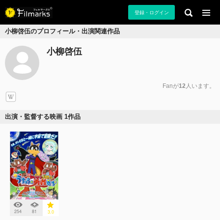
登録・ログイン
小柳啓伍のプロフィール・出演関連作品
小柳啓伍
Fanが
12
人います。
出演・監督する映画 1作品
254
81
3.0