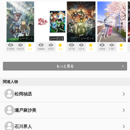
シーズン1
シーズン1
シーズン3
27636
10075
10684
1972
2778
1214
4509
1767
4.2
3.8
3.6
4.0
もっと見る
関連人物
松岡禎丞
瀬戸麻沙美
石川界人