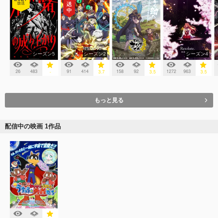
放送
シーズン5
シーズン2
シーズン4
26
483
91
414
158
92
1272
963
-
3.7
3.5
3.5
もっと見る
配信中の映画 1作品