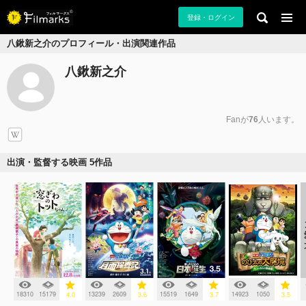
登録・ログイン
八鍬新之介のプロフィール・出演関連作品
八鍬新之介
Fanが
76
人います。
出演・監督する映画 5作品
18310
15179
13239
2609
15519
1649
14923
1050
4.0
3.6
3.7
3.5