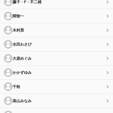
藤子・F・不二雄
関智一
木村昴
水田わさび
大原めぐみ
かかずゆみ
千秋
高山みなみ