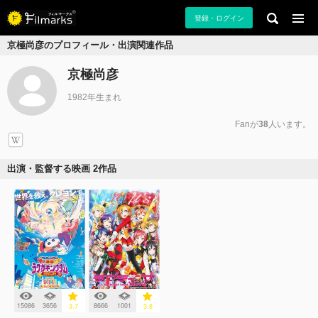
登録・ログイン
京極尚彦のプロフィール・出演関連作品
京極尚彦
1982年生まれ
Fanが
38
人います。
出演・監督する映画 2作品
15086
3656
8666
1001
3.7
3.8