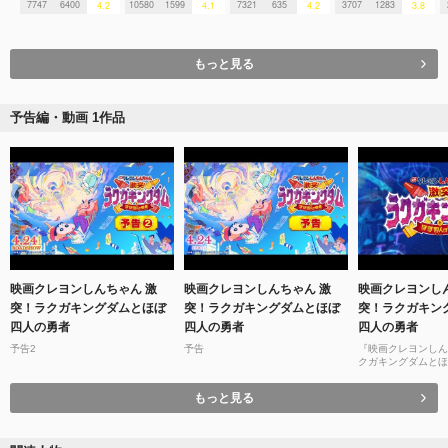
7747
6400
10580
1599
7321
635
3707
1283
4.2
4.1
4.2
3.8
もっと見る
予告編・動画 1作品
映画クレヨンしんちゃん 激
映画クレヨンしんちゃん 激
映画クレヨンし
突！ラクガキングダムとほぼ
突！ラクガキングダムとほぼ
突！ラクガキン
四人の勇者
四人の勇者
四人の勇者
予告2
予告
『映画クレヨンしん
クガキングダムとほ
新作解禁特別映像【2
開】
もっと見る