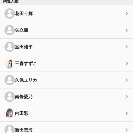
関連人物
花田十輝
矢立肇
室田雄平
三森すずこ
久保ユリカ
南條愛乃
内田彩
新田恵海