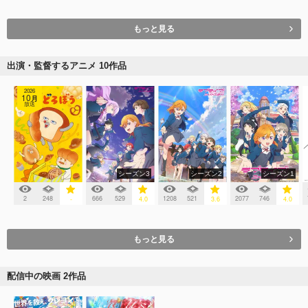
もっと見る
出演・監督するアニメ 10作品
2026
10
月
放送
シーズン3
シーズン2
シーズン1
2
248
666
529
1208
521
2077
746
-
4.0
3.6
4.0
もっと見る
配信中の映画 2作品