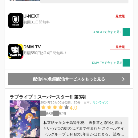
会」の門を叩く。時にライバルとして、時に仲間
として、それぞれの想いを胸に日々活動するメン
バーたち。「夢を追いかけている人を応援できた
U-NEXT
見放題
ら……。」9 人と 1 人の少女たちが紡ぐ、初めて
初回31日間無料
の「みんなで叶える物語(スクールアイドルプロ
ジェクト)」。届け！ときめき――。いままた夢
U-NEXTで今すぐ見る
を、追いかけていこう！
DMM TV
見放題
月額550円が14日間無料！
DMM TVで今すぐ見る
配信中の動画配信サービスをもっと見る
ラブライブ！スーパースター!! 第3期
2024年10月06日公開
、
25分
、
日本
、
サンライズ
4.0
666
529
私立結ヶ丘女子高等学校、 表参道と原宿と青山
という3つの街のはざまで生まれた スクールアイ
ドルグループ Liella!の3年目がはじまる。 澁谷か