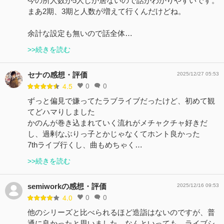
今の所人数が5人しか居ないので話がわかりやすいです。
まあ2期、3期と人数が増えて行くんだけどね。
余計な設定も無いので話全体…
>>続きを読む
セナの感想・評価
2025/12/27 05:53
0
0
4.5
ずっと偏見で嫌ってたラブライブだったけど、初めて観
てどハマりしました
かのんが巻き込まれていく流れがメチャクチャ好きだ
し、過剰なぶりっ子とかじゃなくてホント良かった
7thライブ行くし、曲もめちゃく…
>>続きを読む
semiworkの感想・評価
2025/12/16 09:53
0
0
4.0
他のシリーズと比べられるほど造詣はないのですが、普
通に良かったと思いました。なんといっても、ライブシ