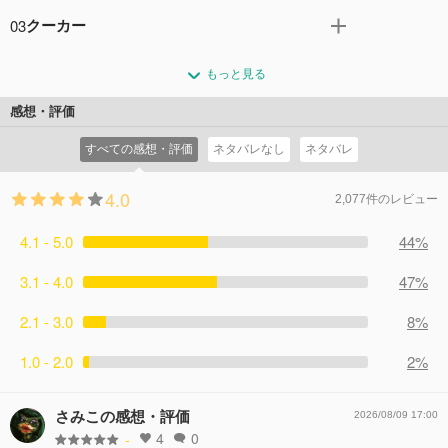
やっぱり歌が好きだ！という自分の気持ちに気付いたかの
入学した。そんなかのんの目の前に突然、上海から来た少
03
クーカー
んは、スクールアイドルになることを決心する。しかし音
女、唐可可が現れる。かのんと同じく結ヶ丘の普通科に入
楽科の葉月恋は、スクールアイドルは結ヶ丘に必要ない
スクールアイドル活動を続けるには、地元の代々木スクー
学した彼女は、かのんと一緒にスクールアイドルを始めた
と、部の申請書すら受け取ってくれない。かのんは恋の弱
もっと見る
ルアイドルフェスで１位を取らなければならない。千砂都
いという。断るかのんだが、可可の情熱を前に部員集めを
点を握ろうと、音楽科の生徒であり幼馴染の嵐千砂都に協
と可可は、人前で歌えないかのんが歌えるようになるよ
手伝うことになった。
感想・評価
力してもらい情報を集める。しかし弱点どころか、恋を頼
う、あれこれ試すが、結果は出ない。落ち込むかのんに可
コメント7件
拍手8回
りにしている生徒は多い。そんな時、かのん達は急遽、理
すべての感想・評価
ネタバレなし
ネタバレ
可は、今回のライブは自分一人で歌うから、一緒にステー
事長に呼び出され――。
ジに立ってと、笑顔で励ます。そんな中、かのんたちが出
コメント3件
拍手8回
4.0
るイベントに、全国屈指の強豪グループ「サニーパッショ
2,077件のレビュー
ン」が参戦する知らせが入ったのだった。
4.1 - 5.0
コメント3件
拍手10回
44%
3.1 - 4.0
47%
2.1 - 3.0
8%
1.0 - 2.0
2%
さみこの感想・評価
2026/08/09 17:00
4
0
-