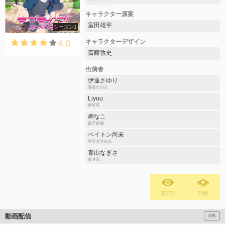
キャラクター原案
室田雄平
シーズン1
4.0
キャラクターデザイン
斎藤敦史
出演者
伊達さゆり
澁谷かのん
Liyuu
唐可可
岬なこ
嵐千砂都
ペイトン尚未
平安名すみれ
青山なぎさ
葉月恋
2077
746
動画配信
PR