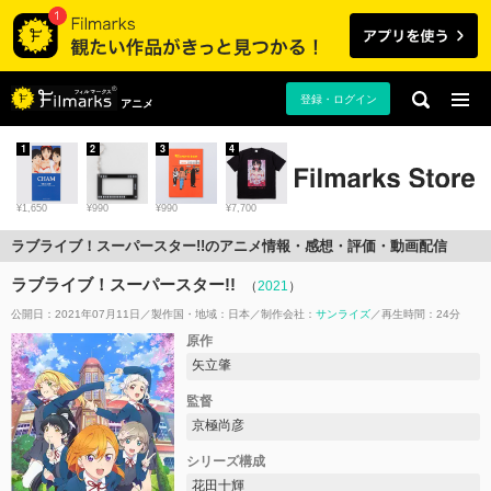
登録・ログイン
アニメ
1
2
3
4
¥1,650
¥990
¥990
¥7,700
ラブライブ！スーパースター!!のアニメ情報・感想・評価・動画配信
ラブライブ！スーパースター!!
（
2021
）
公開日：2021年07月11日
製作国・地域：
日本
制作会社：
サンライズ
再生時間：24分
原作
矢立肇
監督
京極尚彦
シリーズ構成
花田十輝