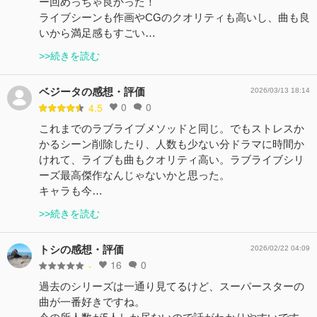
ー回めっちゃ良かった！
ライブシーンも作画やCGのクオリティも高いし、曲も良
いから満足感もすごい…
>>続きを読む
ベジータの感想・評価
2026/03/13 18:14
0
0
4.5
これまでのラブライブメソッドと同じ。でもストレスか
かるシーン削除したり、人数も少ない分ドラマに時間か
けれて、ライブも曲もクオリティ高い。ラブライブシリ
ーズ最高傑作なんじゃないかと思った。
キャラも今…
>>続きを読む
トシの感想・評価
2026/02/22 04:09
16
0
-
過去のシリーズは一通り見てるけど、スーパースターの
曲が一番好きですね。