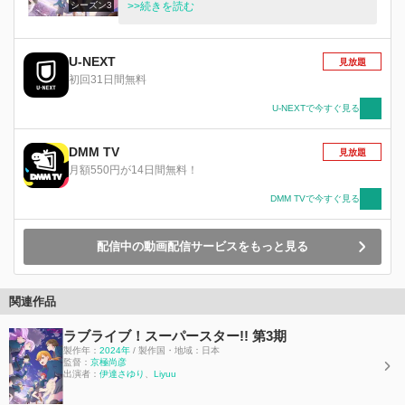
シーズン3
のんたち1期生にとっては、高校生活最後の1年。
>>続きを読む
精一杯声響かせた学校の屋上も、全力で駆けた並
木道も、全てが思い出に変わる前に。 「約束を
しよう――。」 5人で踏み出し、9人で夢を叶え
U-NEXT
見放題
て、11人で結ばれる「みんなで叶える物語(スク
初回31日間無料
ールアイドルプロジェクト)」。 はばたけ！私た
ちのラブライブ！
U-NEXTで今すぐ見る
DMM TV
見放題
月額550円が14日間無料！
DMM TVで今すぐ見る
配信中の動画配信サービスをもっと見る
関連作品
ラブライブ！スーパースター!! 第3期
製作年：
2024年
/ 製作国・地域：日本
監督：
京極尚彦
出演者：
伊達さゆり
、
Liyuu