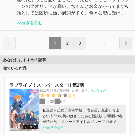
ーンのクオリティが高い。ちゃんとお金かかってますw
話としては随所に熱い展開が多く、色々な層に受け…
>>続きを読む
1
2
3
あなたにおすすめの記事
似ている作品
ラブライブ！スーパースター!! 第2期
2022年07月17日公開
、
24分
、
日本
、
サンライズ
3.6
1208
521
私立結ヶ丘女子高等学校、 表参道と原宿と青山
という3つの街のはざまにある新設校に2回目の春
が訪れた。 スクールアイドルグループ Liella!を
シーズン2
結成した澁谷かのんたちは新入生を迎え、 新た
>>続きを読む
に4人の少女が"スクールアイドル"として走り出