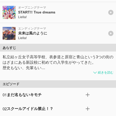
オープニングテーマ
START!! True dreams
Liella!
エンディングテーマ
未来は風のように
Liella!
あらすじ
私立結ヶ丘女子高等学校、表参道と原宿と青山という3つの街の
はざまにある新設校に初めての入学生がやってきた。
歴史もない、先輩もい…
続きを読む
エピソード
01
まだ名もないキモチ
東京の表参道・原宿・青山、３つの街の狭間に設立された
02
スクールアイドル禁止！？
新設校、「結ヶ丘女子高等学校」の音楽科を受験した、澁
谷かのん。だが歌唱の実技試験で失敗。同学校の普通科に