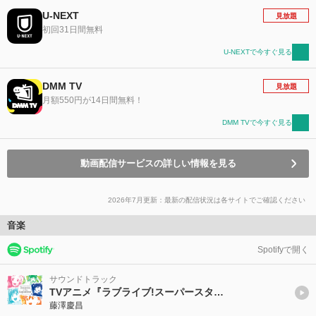
U-NEXT
見放題
初回31日間無料
U-NEXTで今すぐ見る
DMM TV
見放題
月額550円が14日間無料！
DMM TVで今すぐ見る
動画配信サービスの詳しい情報を見る
2026年7月更新：最新の配信状況は各サイトでご確認ください
音楽
Spotifyで開く
サウンドトラック
TVアニメ『ラブライブ!スーパースター!!』オリジナルサウンドトラック「Dreams of the Superstar」 (Instrumental Edition)
藤澤慶昌