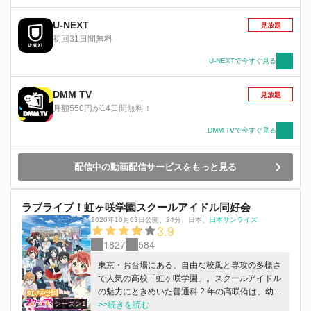
す！！ 思ったんだ。新入生と一緒に頑張りたい
って――。 新たなメンバーを迎え一番星を目指
U-NEXT
見放題
すかのんたちとの「みんなで叶える物語(スクー
初回31日間無料
ルアイドルプロジェクト)」。 はばたけ！私たち
のラブライブ！
U-NEXTで今すぐ見る
DMM TV
見放題
月額550円が14日間無料！
DMM TVで今すぐ見る
配信中の動画配信サービスをもっと見る
ラブライブ！虹ヶ咲学園スクールアイドル同好会
2020年10月03日公開
、
24分
、
日本
、
日本サンライズ
3.9
1827
584
東京・お台場にある、自由な校風と専攻の多様さ
で人気の高校「虹ヶ咲学園」。スクールアイドル
の魅力にときめいた普通科 2 年の高咲侑は、幼馴
シーズン1
染の上原歩夢とともに「スクールアイドル同好
>>続きを読む