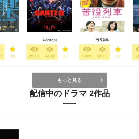
GANTZ:O
苦役列車
11
3.8
22197
4438
3.7
15585
6979
3.3
3
もっと見る
配信中のドラマ 2作品