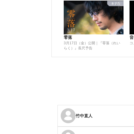
零落
音
3月17日（金）公開｜『零落（れい
コ
らく）』長尺予告
竹中直人