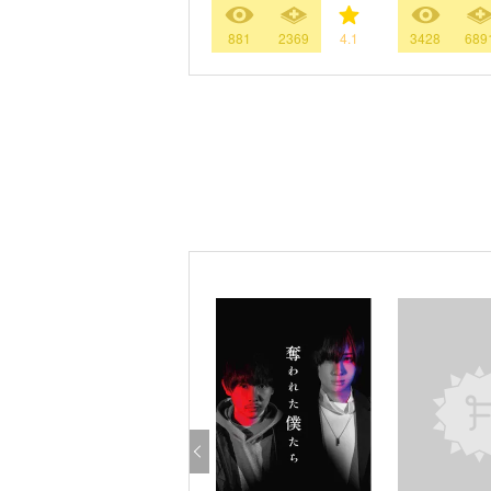
881
2369
4.1
3428
689