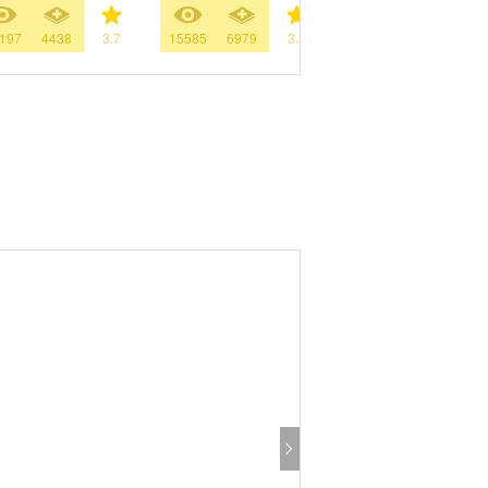
197
4438
3.7
15585
6979
3.3