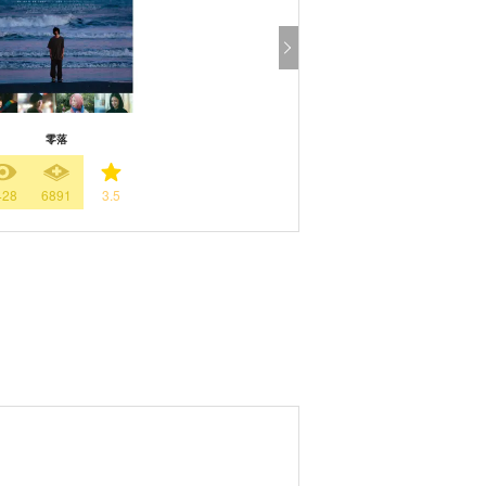
零落
428
6891
3.5