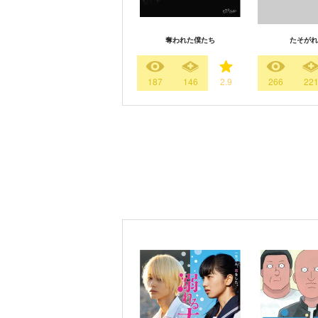
奪われた僕たち
たそがれ
187
146
2.9
266
22