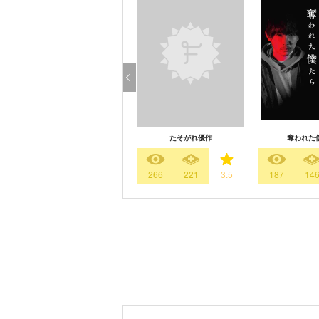
たそがれ優作
奪われた
266
221
3.5
187
14