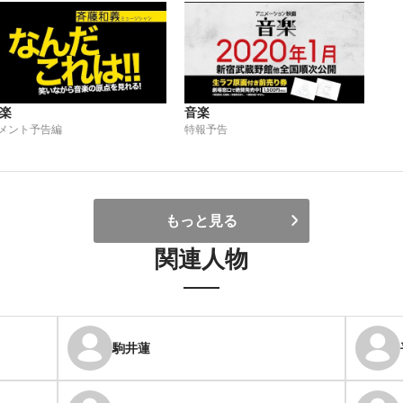
楽
音楽
メント予告編
特報予告
もっと見る
関連人物
駒井蓮