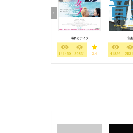
溺れるナイフ
音楽
141450
39831
3.4
41826
253