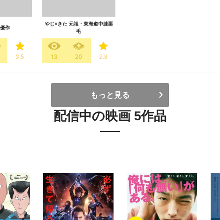
やじ×きた 元祖・東海道中膝栗
優作
毛
1
3.5
13
20
2.8
もっと見る
配信中の映画 5作品