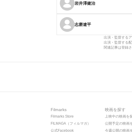
岩井澤健治
志磨遼平
出演・監督するア
出演・監督する配
関連記事は登録さ
Filmarks
映画を探す
Filmarks Store
上映中の映画を
FILMAGA（フィルマガ）
公開予定の映画
公式Facebook
今週公開の映画