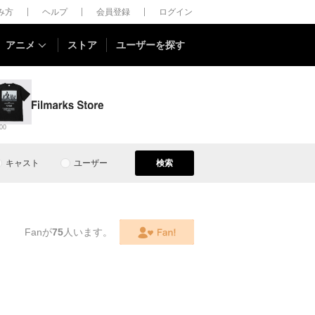
しみ方
ヘルプ
会員登録
ログイン
アニメ
ストア
ユーザーを探す
00
キャスト
ユーザー
検索
Fanが
75
人います。