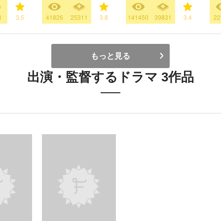
1
3.5
41826
25311
3.8
141450
39831
3.4
22
もっと見る
出演・監督するドラマ 3作品