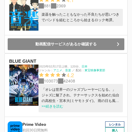
881
2369
楽器を触ったこともなかった不良たちが思いつき
でバンドを組むところから始まるロック奇譚。
動画配信サービスがあるか確認する
BLUE GIANT
2023年02月17日上映
、
120分
、
日本
ジャンル：
アニメ
音楽
／
配給：
東宝映像事業部
4.2
103073
42408
「オレは世界⼀のジャズプレーヤーになる。」
ジャズに魅了され、テナーサックスを始めた仙台
の⾼校⽣・宮本⼤(ミヤモトダイ)。 ⾬の⽇も⾵の
⽇も、毎⽇たったひとりで何年も、河原でテナー
>>続きを読む
サックスを吹き続けてきた。 卒業を機にジャズ
のため、上京。⾼校の同級⽣・⽟⽥俊⼆(タマダ
シュンジ)のアパートに転がり込んだ⼤は、ある
Prime Video
レンタル
⽇訪れたライブハウスで同世代の凄腕ピアニス
初回30日間無料
購入