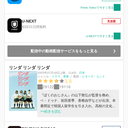
ト・沢辺雪祈(サワベユキノリ)と出会う。 「組も
う。」⼤は雪祈をバンドに誘う。はじめは本気で
Prime Videoで今すぐ見る
取り合わない雪祈だったが、聴く者を圧倒する⼤
のサックスに胸を打たれ、⼆⼈はバンドを組むこ
U-NEXT
見放題
とに。そこへ⼤の熱さに感化されドラムを始めた
初回31日間無料
⽟⽥が加わり、三⼈は“JASS”を結成する。 楽譜
も読めず、ジャズの知識もなかったが、ひたすら
U-NEXTで今すぐ見る
に、全⼒で吹いてきた⼤。幼い頃からジャズに全
てを捧げてきた雪祈。初⼼者の⽟⽥。 トリオの
配信中の動画配信サービスをもっと見る
⽬標は、⽇本最⾼のジャズクラブに出演し、⽇本
のジャズシーンを変えること。 不可能と思われ
る⽬標に、必死に真摯に、激しく挑む－－－。
リンダ リンダ リンダ
2005年07月18日上映
、
114分
、
日本
ジャンル：
ドラマ
青春
／
配給：
ビターズ・エンド
3.8
29122
19116
『ぼくのおじさん』の山下敦弘が監督を務め、
ペ・ドゥナ、前田亜季、香椎由宇などが出演。本
番間近で韓国人留学生を引き入れ、高校の文化祭
でTHE BLUE HEARTSを演奏しようと奮闘する
>>続きを読む
ガールズバンドの青春劇。