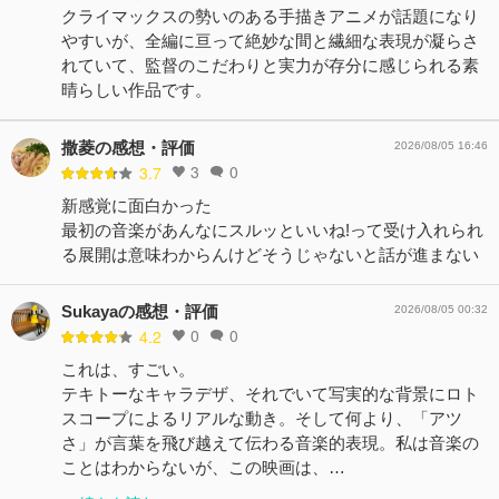
クライマックスの勢いのある手描きアニメが話題になり
やすいが、全編に亘って絶妙な間と繊細な表現が凝らさ
れていて、監督のこだわりと実力が存分に感じられる素
晴らしい作品です。
撒菱の感想・評価
2026/08/05 16:46
3
0
3.7
新感覚に面白かった
最初の音楽があんなにスルッといいね!って受け入れられ
る展開は意味わからんけどそうじゃないと話が進まない
Sukayaの感想・評価
2026/08/05 00:32
0
0
4.2
これは、すごい。
テキトーなキャラデザ、それでいて写実的な背景にロト
スコープによるリアルな動き。そして何より、「アツ
さ」が言葉を飛び越えて伝わる音楽的表現。私は音楽の
ことはわからないが、この映画は、…