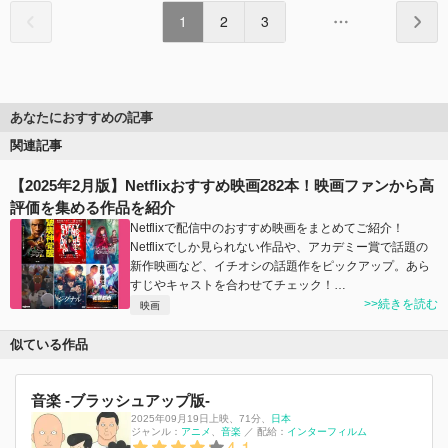
1
2
3
あなたにおすすめの記事
関連記事
【2025年2月版】Netflixおすすめ映画282本！映画ファンから高
評価を集める作品を紹介
Netflixで配信中のおすすめ映画をまとめてご紹介！
Netflixでしか見られない作品や、アカデミー賞で話題の
新作映画など、イチオシの話題作をピックアップ。あら
すじやキャストを合わせてチェック！…
>>続きを読む
映画
似ている作品
音楽 -ブラッシュアップ版-
2025年09月19日上映
、
71分
、
日本
ジャンル：
アニメ
音楽
／
配給：
インターフィルム
4.1