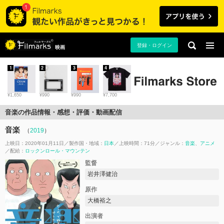
登録・ログイン
映画
1
2
3
4
¥1,650
¥990
¥990
¥7,700
音楽の作品情報・感想・評価・動画配信
音楽
（
2019
）
上映日：2020年01月11日
製作国・地域：
日本
上映時間：71分
ジャンル：
音楽
アニメ
配給：
ロックンロール・マウンテン
監督
岩井澤健治
原作
大橋裕之
出演者