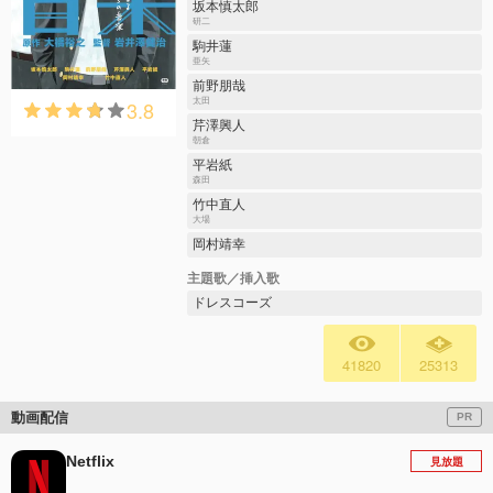
坂本慎太郎
研二
駒井蓮
亜矢
前野朋哉
3.8
太田
芹澤興人
朝倉
平岩紙
森田
竹中直人
大場
岡村靖幸
主題歌／挿入歌
ドレスコーズ
41820
25313
動画配信
PR
Netflix
見放題