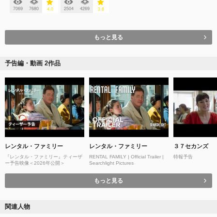
7069
7680
2504
4269
4.0
3.8
もっと見る
予告編・動画 2作品
レンタル・ファミリー
レンタル・ファミリー
３７セカンズ
『レンタル・ファミリー』ティーザ
RENTAL FAMILY | Official Trailer |
特報予告
ー予告映像＜2026年公開＞
Searchlight Pictures
もっと見る
関連人物