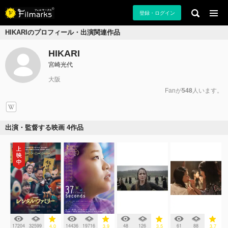
登録・ログイン
HIKARIのプロフィール・出演関連作品
HIKARI
宮崎光代
大阪
Fanが
548
人います。
出演・監督する映画 4作品
17204
32599
14436
19716
48
126
61
88
4.0
3.9
3.5
3.7