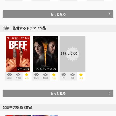
もっと見る
出演・監督するドラマ 3作品
37セカンズ
シーズン1
シーズン1
7069
7680
2504
4269
26
93
4.0
3.8
3.8
もっと見る
配信中の映画 2作品