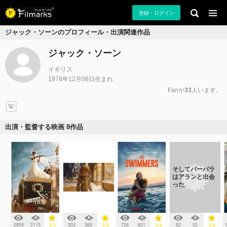
登録・ログイン
ジャック・ソーンのプロフィール・出演関連作品
ジャック・ソーン
イギリス
1978年12月06日生まれ
Fanが
33
人います。
出演・監督する映画 8作品
そしてバーバラ
はアランと出会
った
2809
2115
303
365
726
621
62
52
3.5
3.6
3.8
3.6