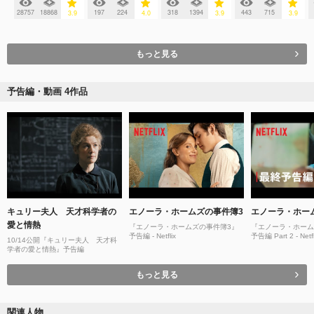
28757
18868
197
224
318
1394
443
715
3.9
4.0
3.9
3.9
もっと見る
予告編・動画 4作品
キュリー夫人 天才科学者の
エノーラ・ホームズの事件簿3
エノーラ・ホー
愛と情熱
『エノーラ・ホームズの事件簿3』
『エノーラ・ホーム
予告編 - Netflix
予告編 Part 2 - Netfl
10/14公開『キュリー夫人 天才科
学者の愛と情熱』予告編
もっと見る
関連人物