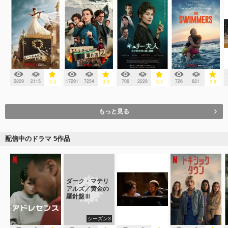
2809
2115
17291
7254
706
2229
726
621
3.5
3.9
3.4
3.8
もっと見る
配信中のドラマ 5作品
ダーク・マテリ
アルズ／黄金の
羅針盤Ⅲ
シーズン3