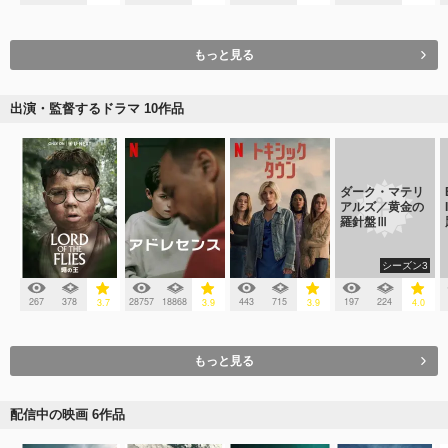
もっと見る
出演・監督するドラマ 10作品
ダーク・マテリ
アルズ／黄金の
羅針盤Ⅲ
シーズン3
267
378
28757
18868
443
715
197
224
3.7
3.9
3.9
4.0
もっと見る
配信中の映画 6作品