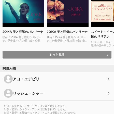
JOIKA 美と狂気のバレリーナ
JOIKA 美と狂気のバレリーナ
スイート・イー
国のリリアン
映画『JOIKA 美と狂気のバレリー
映画『JOIKA 美と狂気のバレリー
ナ』予告編／4月25日（金）公開
ナ』30秒予告／4月25日（金）全国
3.14 公開 『スイ
公開！（ナレーション：上坂すみ
思議の国のリリアン
れ）
もっと見る
関連人物
アヨ・エデビリ
リッシュ・シャー
出演・監督するドラマ・アニメは登録されていません。
出演・監督するドラマ・アニメは登録されていません。
出演・監督する配信中のドラマ・アニメは登録されていません。