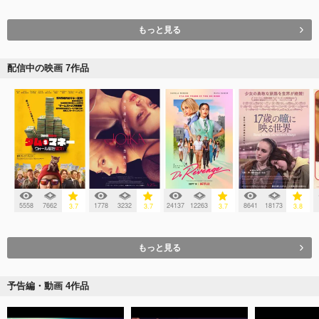
もっと見る
配信中の映画 7作品
5558
7662
1778
3232
24137
12263
8641
18173
3.7
3.7
3.7
3.8
もっと見る
予告編・動画 4作品