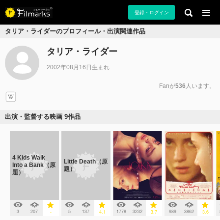
登録・ログイン
タリア・ライダーのプロフィール・出演関連作品
タリア・ライダー
2002年08月16日生まれ
Fanが
536
人います。
出演・監督する映画 9作品
4 Kids Walk
Little Death（原
Into a Bank（原
題）
題）
3
207
5
137
1778
3232
989
3862
-
4.1
3.7
3.6