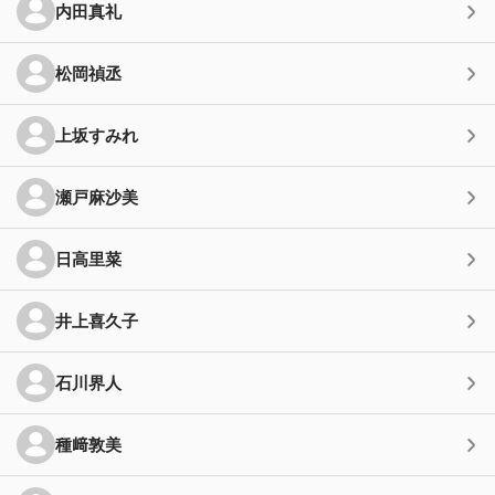
内田真礼
松岡禎丞
上坂すみれ
瀬戸麻沙美
日高里菜
井上喜久子
石川界人
種﨑敦美