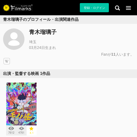
登録・ログイン
青木瑠璃子のプロフィール・出演関連作品
青木瑠璃子
埼玉
03月24日生まれ
Fanが
11
人います。
出演・監督する映画 1作品
7612
4761
4.1