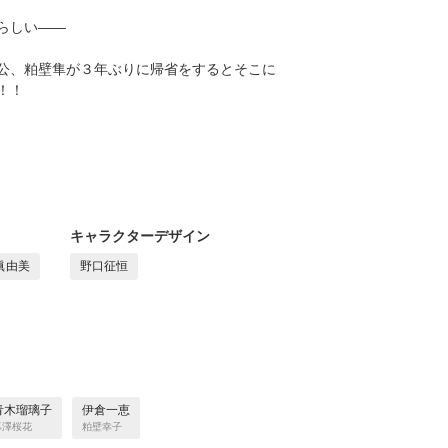
らしい――
公、粕壁隼が３年ぶりに帰省をするとそこに
！！
キャラクターデザイン
眞由美
野口征恒
青木瑠璃子
伊倉一恵
幕澤桜花
粕壁幸子