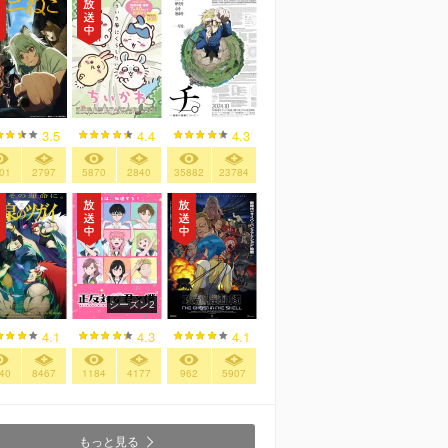
3.5
4.4
4.3
01
2797
5870
2840
35882
23784
シーズン2
4.1
4.3
4.1
40
8467
1184
4177
962
5907
もっと見る