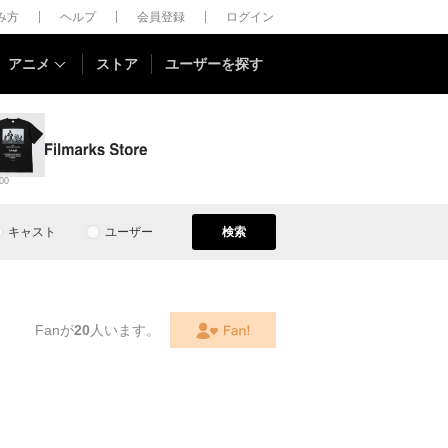
しみ方
ヘルプ
会員登録
ログイン
アニメ
ストア
ユーザーを探す
00
キャスト
ユーザー
検索
Fanが
20
人います。