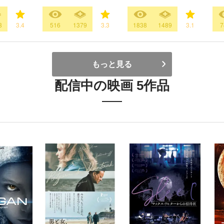
8
3.4
516
1379
3.3
1838
1489
3.1
7
もっと見る
配信中の映画 5作品