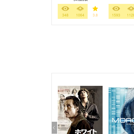
348
1064
3.8
1593
112