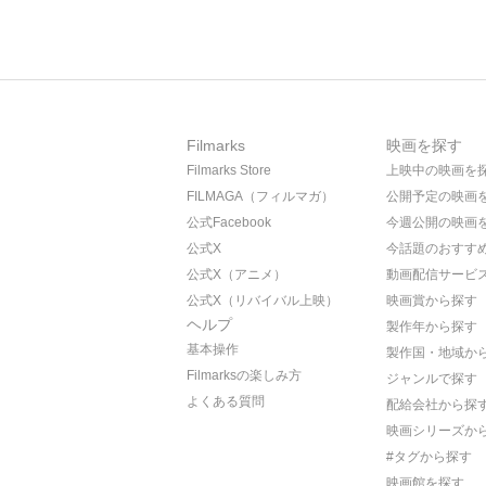
Filmarks
映画を探す
Filmarks Store
上映中の映画を
FILMAGA（フィルマガ）
公開予定の映画
公式Facebook
今週公開の映画
公式X
今話題のおすす
公式X（アニメ）
動画配信サービ
公式X（リバイバル上映）
映画賞から探す
ヘルプ
製作年から探す
基本操作
製作国・地域か
Filmarksの楽しみ方
ジャンルで探す
よくある質問
配給会社から探
映画シリーズか
#タグから探す
映画館を探す