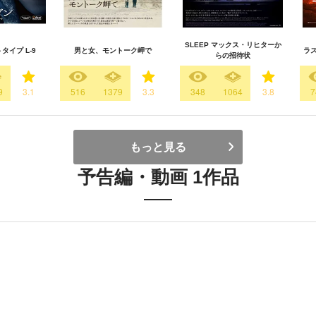
SLEEP マックス・リヒターか
タイプ L-9
男と女、モントーク岬で
ラ
らの招待状
9
3.1
516
1379
3.3
348
1064
3.8
7
もっと見る
予告編・動画 1作品