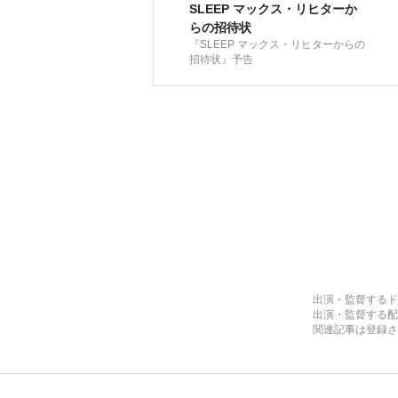
SLEEP マックス・リヒターか
らの招待状
『SLEEP マックス・リヒターからの
招待状』予告
出演・監督するド
出演・監督する配
関連記事は登録さ