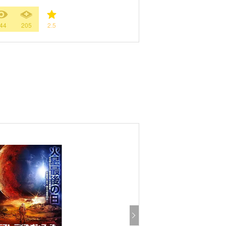
44
205
2.5