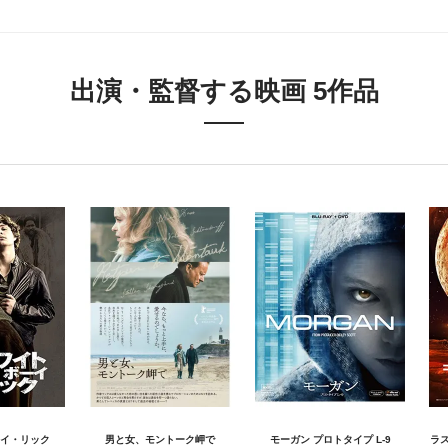
出演・監督する映画 5作品
イ・リック
男と女、モントーク岬で
モーガン プロトタイプ L-9
ラ