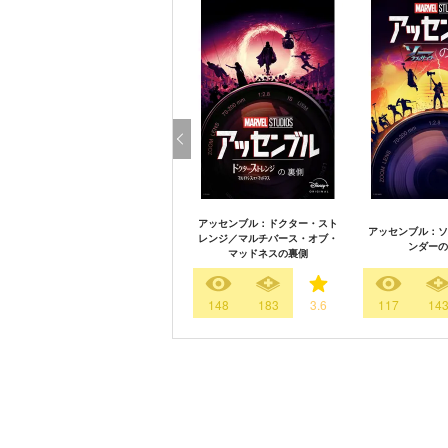
アッセンブル：ドクター・スト
アッセンブル：ソ
レンジ／マルチバース・オブ・
ンダーの
マッドネスの裏側
148
183
3.6
117
14