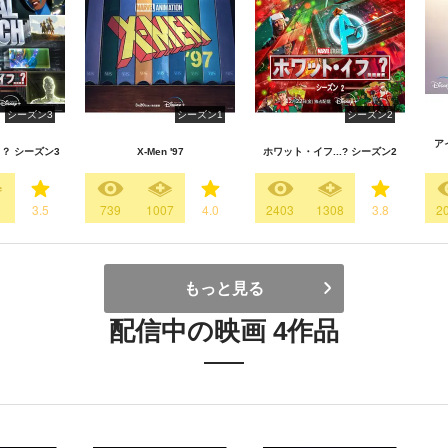
シーズン3
シーズン1
シーズン2
ア
？ シーズン3
X-Men '97
ホワット・イフ...? シーズン2
9
3.5
739
1007
4.0
2403
1308
3.8
2
もっと見る
配信中の映画 4作品