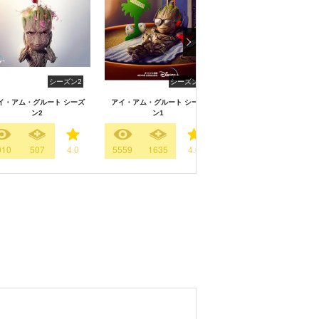
シーズン2
シーズン1
シーズン
イ・アム・グルート シーズ
アイ・アム・グルート シーズ
ホワット・イフ...?
ン2
ン1
010
507
4.0
5559
1635
4.0
8726
3987
4.