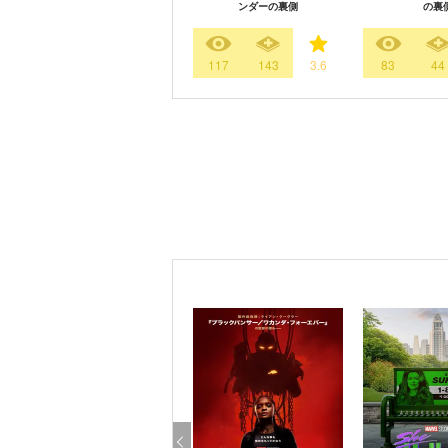
ンダーの裏側
の裏
117
143
3.6
83
44