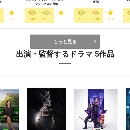
側
裏側
マッドネスの裏側
3.6
148
183
3.6
109
109
4.0
もっと見る
出演・監督するドラマ 5作品