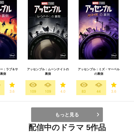
ー：ラブ＆サ
アッセンブル：ムーンナイトの
アッセンブル：ミズ・マーベル
裏側
裏側
の裏側
3
3.6
109
109
4.0
83
44
3.6
もっと見る
配信中のドラマ 5作品