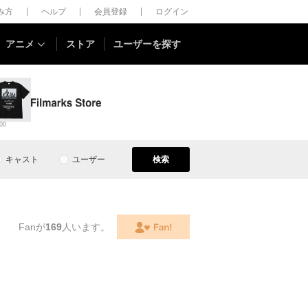
しみ方
ヘルプ
会員登録
ログイン
アニメ
ストア
ユーザーを探す
00
キャスト
ユーザー
検索
Fanが
169
人います。