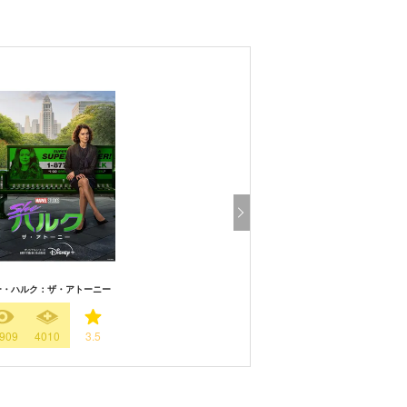
ー・ハルク：ザ・アトーニー
909
4010
3.5