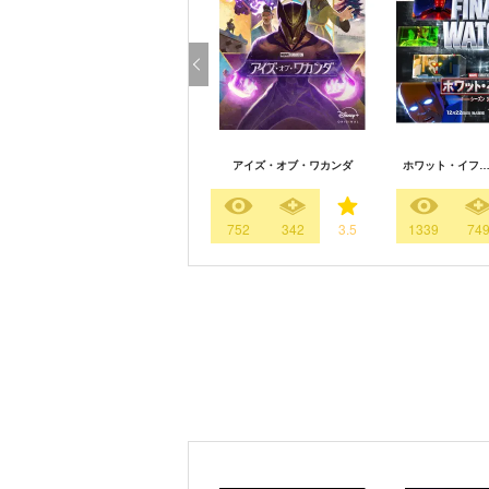
アイズ・オブ・ワカンダ
ホワット・イフ…
752
342
3.5
1339
74