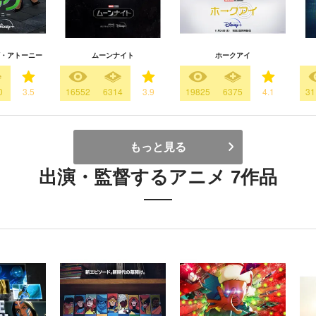
・アトーニー
ムーンナイト
ホークアイ
0
3.5
16552
6314
3.9
19825
6375
4.1
31
もっと見る
出演・監督するアニメ 7作品