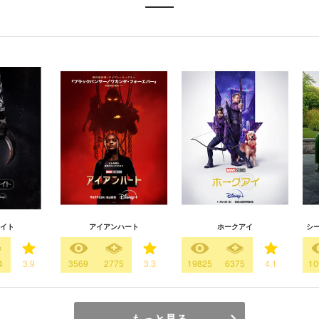
イト
アイアンハート
ホークアイ
シ
4
3.9
3569
2775
3.3
19825
6375
4.1
10