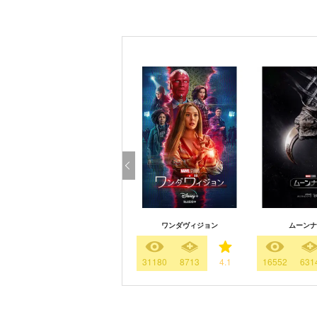
ワンダヴィジョン
ムーンナ
31180
8713
4.1
16552
631