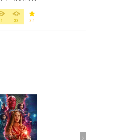
51
33
3.4