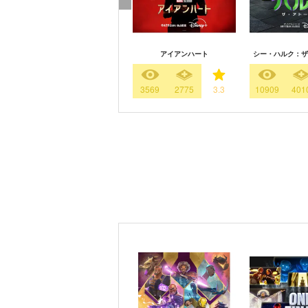
アイアンハート
シー・ハルク：ザ
3569
2775
3.3
10909
401