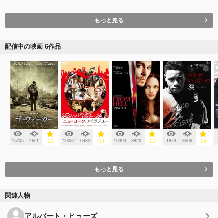
もっと見る
配信中の映画 6作品
15205
4661
10032
6432
10393
3820
1873
3506
3.3
3.1
3.3
3.9
もっと見る
関連人物
アルバート・ヒューズ