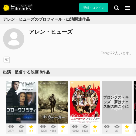
登録・ログイン
アレン・ヒューズのプロフィール・出演関連作品
アレン・ヒューズ
Fanが
22
人います。
出演・監督する映画 8作品
ブロンクス・キ
ッズ 夢はチェ
ス盤の向こうに
3774
825
15205
4661
10032
6432
2
27
3.1
3.3
3.1
3.8