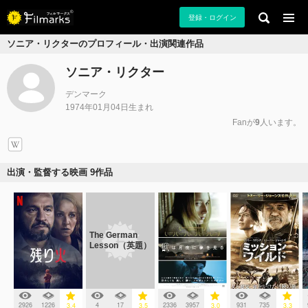
登録・ログイン
ソニア・リクターのプロフィール・出演関連作品
ソニア・リクター
デンマーク
1974年01月04日生まれ
Fanが
9
人います。
出演・監督する映画 9作品
The German
Lesson（英題）
2926
1226
4
17
2336
3957
931
735
3.4
3.5
3.0
3.3