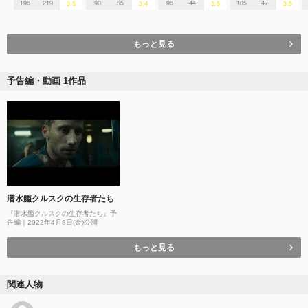
196
219
90
55
96
44
105
47
3.5
3.4
3.5
3.5
もっと見る
予告編・動画 1作品
潜水艦クルスクの生存者たち
『潜水艦クルスクの生存者たち』予
告編｜2022年4月8日(金)公開
もっと見る
関連人物