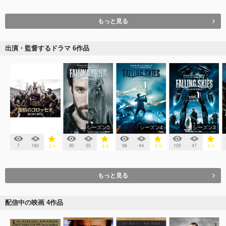
もっと見る
出演・監督するドラマ 6作品
シーズン5
シーズン4
シーズン3
7
190
90
55
96
44
105
47
2.4
3.4
3.5
3.5
もっと見る
配信中の映画 4作品