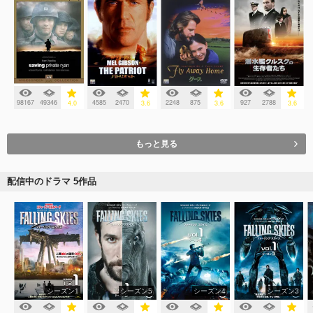
98167
49346
4585
2470
2248
875
927
2788
4.0
3.6
3.6
3.6
もっと見る
配信中のドラマ 5作品
シーズン1
シーズン5
シーズン4
シーズン3