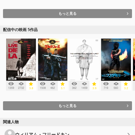
もっと見る
配信中の映画 5作品
1359
2732
1508
462
362
1459
719
560
3.8
3.1
3.9
3.2
もっと見る
関連人物
ウィリアム・フリードキン