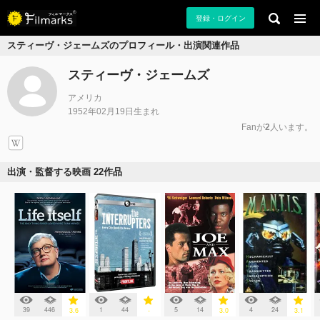
登録・ログイン
スティーヴ・ジェームズのプロフィール・出演関連作品
スティーヴ・ジェームズ
アメリカ
1952年02月19日生まれ
Fanが
2
人います。
出演・監督する映画 22作品
39
446
1
44
5
14
4
24
3.6
-
3.0
3.1