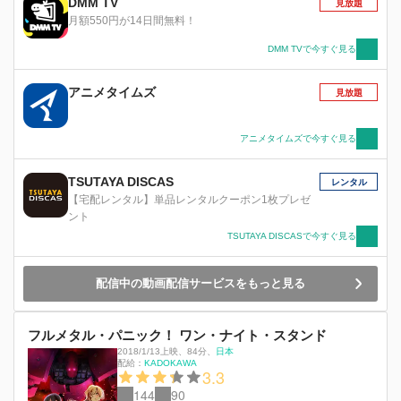
DMM TV
見放題
月額550円が14日間無料！
DMM TVで今すぐ見る
アニメタイムズ
見放題
アニメタイムズで今すぐ見る
TSUTAYA DISCAS
レンタル
【宅配レンタル】単品レンタルクーポン1枚プレゼ
ント
TSUTAYA DISCASで今すぐ見る
配信中の動画配信サービスをもっと見る
フルメタル・パニック！ ワン・ナイト・スタンド
2018/1/13上映
、
84分
、
日本
配給：
KADOKAWA
3.3
144
90