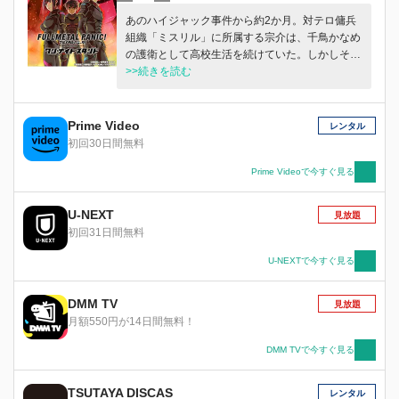
あのハイジャック事件から約2か月。対テロ傭兵
組織「ミスリル」に所属する宗介は、千鳥かなめ
の護衛として高校生活を続けていた。しかしそん
なある日、「ミスリル」が持つ最新鋭潜水艦の女
>>続きを読む
性艦長・テッサを狙い、新たなテロ組織・A21が
暗躍を始めた。
Prime Video
レンタル
初回30日間無料
Prime Videoで今すぐ見る
U-NEXT
見放題
初回31日間無料
U-NEXTで今すぐ見る
DMM TV
見放題
月額550円が14日間無料！
DMM TVで今すぐ見る
TSUTAYA DISCAS
レンタル