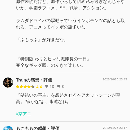
原作未読だけど、原作からして詰め込み過ぎなんじゃな
いか。学園ラブコメ、SF、戦争、アクション。
ラムダドライバの駆動っていうインポテンツの話とも取
れる。アニメってインポの話多いな。
『ふもっふ』が好きだな。
『特別版 わりとヒマな戦隊長の一日』
完全なギャグ回。のんきで楽しい。
Trainの感想・評価
2020/10/30 23:45
10
0
4.4
『髪結いの亭主』を想起させるヘアカットシーンが至
高。"宗かな"よ、永遠なれ。
#京アニ
もこももの感想・評価
2022/11/25 23:47