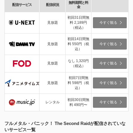
無料期間と料
配信サービス
配信状況
金
初回31日間無
見放題
料 2,189円
今すぐ観る
（税込）
初回14日間無
見放題
料 550円（税
今すぐ観る
込）
なし 1,320円
見放題
今すぐ観る
（税込）
初回7日間無
見放題
料 598円（税
今すぐ観る
込）
初回30日間無
レンタル
今すぐ観る
料 490円〜
フルメタル・パニック！ The Second Raidが配信されていな
いサービス一覧