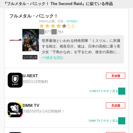
『フルメタル・パニック！ The Second Raid』に似ている作品
フルメタル・パニック！
2002/1公開
、
日本
、
GONZO
3.9
977
751
世界最強といわれる特殊部隊「ミスリル」に所属
する戦士、相良宗介。彼は、日本の高校に通う美
少女「千鳥かなめ」を守るため、彼女の高校に転
シーズン1
校生としてやって来る。そこで、巻き起こる一人
>>続きを読む
戦争状態。一方で「かなめ」をめぐって暗躍する
組織。学園ラブコメ、軍事サスペンスの両方を持
ち合わせたSF冒険活劇ここに、参上！
U-NEXT
見放題
初回31日間無料
U-NEXTで今すぐ見る
DMM TV
見放題
月額550円が14日間無料！
DMM TVで今すぐ見る