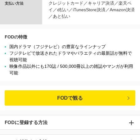
クレジットカード／キャリア決済／楽天ペ
支払い方法
イ／d払い／iTunesStore決済／Amazon決済
／あと払い
FODの特徴
国内ドラマ（フジテレビ）の豊富なラインナップ
フジテレビで放送されたドラマやバラエティの最新話が無料で
視聴可能
映像作品以外にも170誌 / 500,000冊以上の雑誌やマンガが利用
可能
FODで観る
FODに登録する方法