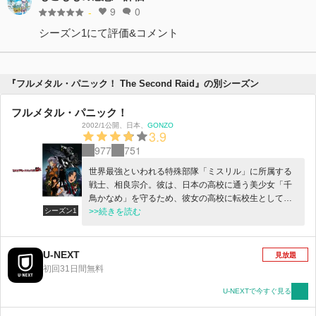
9
0
-
シーズン1にて評価&コメント
『フルメタル・パニック！ The Second Raid』の別シーズン
フルメタル・パニック！
2002/1公開
、
日本
、
GONZO
3.9
977
751
世界最強といわれる特殊部隊「ミスリル」に所属する
戦士、相良宗介。彼は、日本の高校に通う美少女「千
鳥かなめ」を守るため、彼女の高校に転校生としてや
シーズン1
って来る。そこで、巻き起こる一人戦争状態。一方で
>>続きを読む
「かなめ」をめぐって暗躍する組織。学園ラブコメ、
軍事サスペンスの両方を持ち合わせたSF冒険活劇ここ
に、参上！
U-NEXT
見放題
初回31日間無料
U-NEXTで今すぐ見る