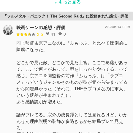
もっと見る
『フルメタル・パニック！ The Second Raid』に投稿された感想・評価
映画ケーンの感想・評価
2023/05/14 19:29
41
0
3.5
同じ監督＆京アニなのに『ふもっふ』と比べて圧倒的に
陳腐になった。
どこかで見た敵、どこかで見た上官。ここで葛藤があっ
て、ここで何々があって。型をしっかりやってる、って
感じ。京アニ＆同監督の前作『ふもっふ』は「ラブコ
メ」っていうジャンルそのものが型が元から決まってる
から問題無かった（それに、THEラブコメなのに軍人、
という落差が生まれてた）。
あと感情説明が増えた。
話がブレてる。宗介の成長譚としては見れるけど、いか
んせん理由説明の装飾が多過ぎるから結局ブレて見え
る。