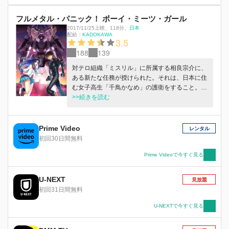
フルメタル・パニック！ ボーイ・ミーツ・ガール
2017/11/25上映
、
118分
、
日本
配給：
KADOKAWA
3.5
188
139
対テロ組織「ミスリル」に所属する相良宗介に、
ある新たな任務が授けられた。それは、日本に住
む女子高生「千鳥かなめ」の護衛をすること。彼
女が通う高校に生徒として通うことになった宗介
>>続きを読む
だが、幼いころから兵士だった彼には平和な日常
の常識がなく…？
Prime Video
レンタル
初回30日間無料
Prime Videoで今すぐ見る
U-NEXT
見放題
初回31日間無料
U-NEXTで今すぐ見る