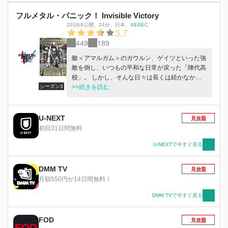
フルメタル・パニック！ Invisible Victory
2018/4公開
、
24分
、
日本
、
XEBEC
3.7
449
189
敵＜アマルガム＞のガウルン、ゲイツといった強
敵を倒し、いつもの平和な日常が戻った「陣代高
校」。 しかし、そんな日々は長くは続かなかっ
シーズン3
た・・・。 失態続きの＜アマルガム＞は、本気
>>続きを読む
で相良宗介たちに襲いかかってくる。 世界各地
の＜ミスリル＞の基地が強襲される！ テッサ率
いるトゥアハー・デ・ダナンが格納されている
U-NEXT
見放題
「メリダ島」もたくさんのミサイル、アームスレ
初回31日間無料
イブによって攻撃される。 一方、日本の宗介、
かなめにも魔の手が追っていた！！ 再び、宗
U-NEXTで今すぐ見る
介、かなめ、テッサたちに試練が訪れる！！！
DMM TV
見放題
月額550円が14日間無料！
DMM TVで今すぐ見る
FOD
見放題