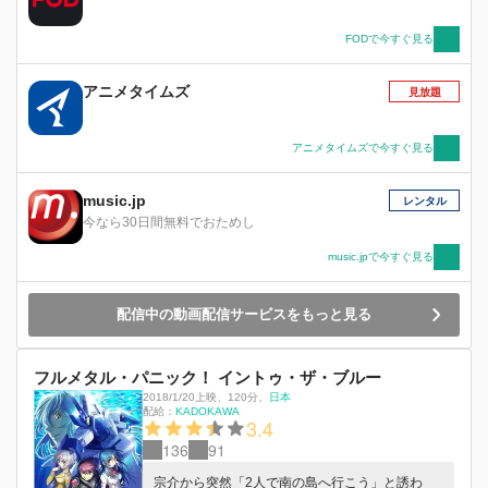
FODで今すぐ見る
アニメタイムズ
見放題
アニメタイムズで今すぐ見る
music.jp
レンタル
今なら30日間無料でおためし
music.jpで今すぐ見る
配信中の動画配信サービスをもっと見る
フルメタル・パニック！ イントゥ・ザ・ブルー
2018/1/20上映
、
120分
、
日本
配給：
KADOKAWA
3.4
136
91
宗介から突然「2人で南の島へ行こう」と誘わ