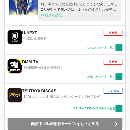
れ、今までになく動揺してしまうかなめ。しかし
2人がやって来たのは、まさかのミスリルが誇る
潜水艦だった!?しかも歓待を受ける中、死んだは
>>続きを読む
ずのテロリスト・ガウルンが艦をシージャック
し…？
U-NEXT
見放題
初回31日間無料
U-NEXTで今すぐ見る
DMM TV
見放題
月額550円が14日間無料！
DMM TVで今すぐ見る
TSUTAYA DISCAS
レンタル
【宅配レンタル】単品レンタルクーポン1枚プレゼ
ント
TSUTAYA DISCASで今すぐ見る
配信中の動画配信サービスをもっと見る