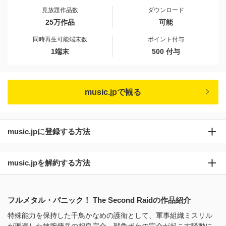
見放題作品数
ダウンロード
25万作品
可能
同時再生可能端末数
ポイント付与
1端末
500 付与
music.jpで観る
music.jpに登録する方法
music.jpを解約する方法
フルメタル・パニック！ The Second Raidの作品紹介
特殊能力を保持した千鳥かなめの護衛として、軍事組織ミスリル
が派遣した敏腕傭兵の相良宗介。戦争ボケの宗介が起こす騒動に