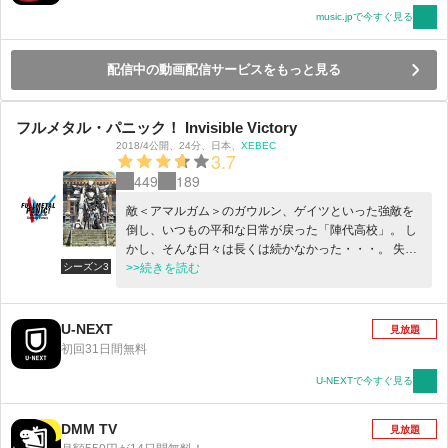
music.jpで今すぐ見る
配信中の動画配信サービスをもっと見る
フルメタル・パニック！ Invisible Victory
2018/4公開
、
24分
、
日本
、
XEBEC
3.7
449
189
敵＜アマルガム＞のガウルン、ゲイツといった強敵を
倒し、いつもの平和な日常が戻った「陣代高校」。 し
かし、そんな日々は長くは続かなかった・・・。 失態
シーズン3
続きの＜アマルガム＞は、本気で相良宗介たちに襲い
>>続きを読む
かかってくる。 世界各地の＜ミスリル＞の基地が強襲
される！ テッサ率いるトゥアハー・デ・ダナンが格納
されている「メリダ島」もたくさんのミサイル、アー
U-NEXT
見放題
ムスレイブによって攻撃される。 一方、日本の宗介、
初回31日間無料
かなめにも魔の手が追っていた！！ 再び、宗介、かな
め、テッサたちに試練が訪れる！！！
U-NEXTで今すぐ見る
DMM TV
見放題