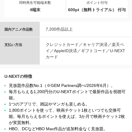
同時再生可能端末数
ポイント付与
4端末
600pt（無料トライアル） 付与
7,200作品以上
国内アニメ作品数
クレジットカード／キャリア決済／楽天ペ
支払い方法
イ／AppleID決済／ギフトコード／U-NEXT
カード
U-NEXTの特徴
見放題作品数No.1（※GEM Partners調べ/2026年6⽉）。
毎月もらえる1,200円分のU-NEXTポイントで最新作品を視聴可
能。
1つのアプリで、雑誌やマンガも楽しめる。
1,800ポイントを使って、映画チケット1枚といつでも交換可
能。毎月もらえるポイントを使えば、3か月で映画チケット2枚
が実質無料。
HBO、DCなどHBO Max作品が追加料金なく見放題。