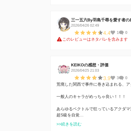
三一五六By羽島千尋を愛す者の
2026/04/26 02:49
4.4
1
0
このレビューはネタバレを含みます
KEIKOの感想・評価
2026/04/25 21:03
3.9
3
0
荒廃した関西で事件に巻き込まれる、ア
一般人のキャラがめっちゃ良い！！！
あらゆるベクトルで狂っているアクダマ
超S級を自覚…
>>続きを読む