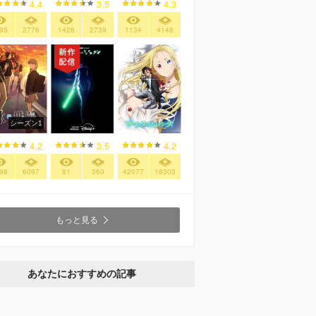
4.4
3.5
4.3
95
2776
1428
2739
1134
4148
シーズン1
4.2
3.5
4.2
98
6097
81
360
42077
18303
もっと見る
あなたにおすすめの記事