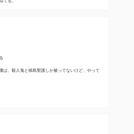
に似てる。
る
優は、殺人鬼と槙島聖護しか被ってないけど、やって