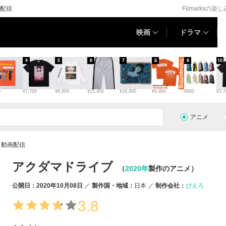
配信
Filmarksの楽
映画
ドラマ
4
5
6
7
8
9
10
0
¥7,700
¥8,800
¥15,400
¥19,800
¥9,900
¥880
¥7,7
アニメ
・動画配信
アクダマドライブ
（
2020年
製作のアニメ）
公開日：2020年10月08日
製作国・地域：
日本
制作会社：
ぴえろ
3.8