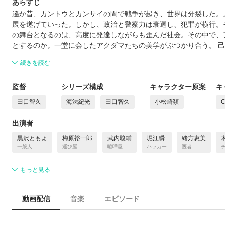
あらすじ
遙か昔、カントウとカンサイの間で戦争が起き、世界は分裂した。
展を遂げていった。しかし、政治と警察力は衰退し、犯罪が横行。そ
の舞台となるのは、高度に発達しながらも歪んだ社会。その中で、
とするのか。一堂に会したアクダマたちの美学がぶつかり合う。 
続きを読む
監督
シリーズ構成
キャラクター原案
キ
田口智久
海法紀光
田口智久
小松崎類
C
出演者
黒沢ともよ
梅原裕一郎
武内駿輔
堀江瞬
緒方恵美
一般人
運び屋
喧嘩屋
ハッカー
医者
もっと見る
動画配信
音楽
エピソード