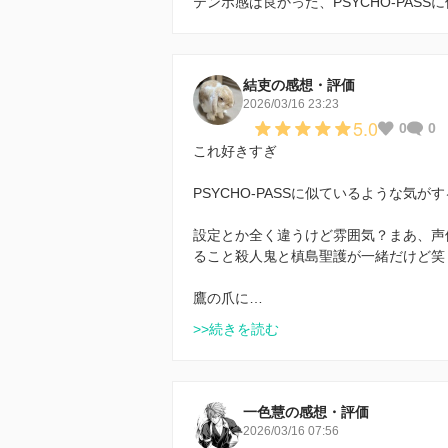
テンポ感は良かった、PSYCHO-PASS
結吏の感想・評価
2026/03/16 23:23
5.0
0
0
これ好きすぎ
PSYCHO-PASSに似ているような気がす
設定とか全く違うけど雰囲気？まあ、声
ること殺人鬼と槙島聖護が一緒だけど笑
鷹の爪に…
>>続きを読む
一色慧の感想・評価
2026/03/16 07:56