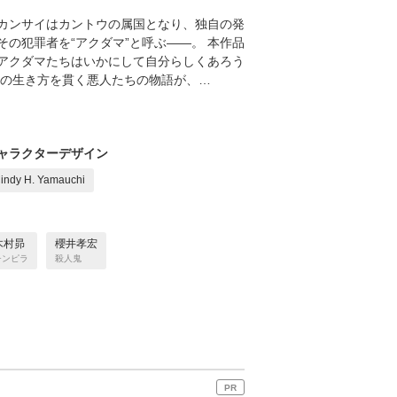
カンサイはカントウの属国となり、独自の発
の犯罪者を“アクダマ”と呼ぶ――。 本作品
アクダマたちはいかにして自分らしくあろう
己の生き方を貫く悪人たちの物語が、…
ャラクターデザイン
indy H. Yamauchi
木村昴
櫻井孝宏
チンピラ
殺人鬼
PR