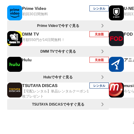
Prime Video
U-N
レンタル
初回30日間無料
初回3
Prime Videoで今すぐ見る
DMM TV
FOD
見放題
月額550円が14日間無料！
DMM TVで今すぐ見る
Hulu
アニ
見放題
Huluで今すぐ見る
TSUTAYA DISCAS
musi
レンタル
【宅配レンタル】単品レンタルクーポン1
今なら
枚プレゼント
TSUTAYA DISCASで今すぐ見る