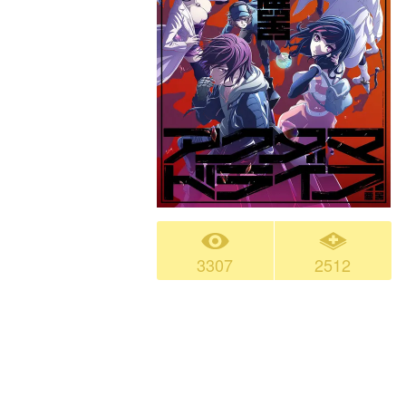
3307
2512