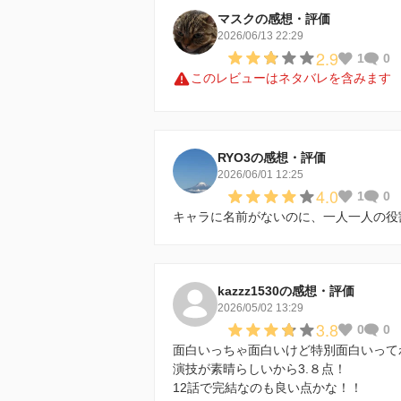
マスクの感想・評価
2026/06/13 22:29
2.9
1
0
このレビューはネタバレを含みます
RYO3の感想・評価
2026/06/01 12:25
4.0
1
0
キャラに名前がないのに、一人一人の役
kazzz1530の感想・評価
2026/05/02 13:29
3.8
0
0
面白いっちゃ面白いけど特別面白いって
演技が素晴らしいから3.８点！
12話で完結なのも良い点かな！！