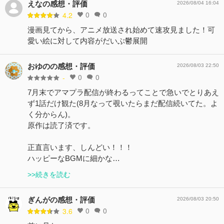
えなの感想・評価
2026/08/04 16:04
0
0
4.2
漫画見てから、アニメ放送され始めて速攻見ました！可
愛い絵に対して内容がだいぶ鬱展開
おゆのの感想・評価
2026/08/03 22:50
0
0
-
7月末でアマプラ配信が終わるってことで急いでとりあえ
ず1話だけ観た(8月なって覗いたらまだ配信続いてた。よ
く分からん)。
原作は読了済です。
正直言います、しんどい！！！
ハッピーなBGMに細かな…
>>続きを読む
ぎんがの感想・評価
2026/08/03 20:50
0
0
3.6