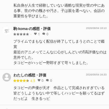
私自身が人生で経験していない過酷な現実が世の中にあ
る事。世の中の醜さや汚さ。子は親を選べない。会話の
重要性を学びました。
駒-koma-の感想・評価
2026/08/04 18:13
1
0
-
プライムでまもなく配信が終了してしまうとのことで鑑
賞
最近のアニメってこんなに心がしんどいの⁈高評価なのは
意外でした。
タコピーがハッピー野郎すぎて苛々しました。
わたしの感想・評価
2026/08/04 16:33
0
0
4.5
タコピーの声優が天才 作品として完成されすぎている
皆どうしようもない中で等しくハッピーを願ってるはず
だっピよ 生きるっピ