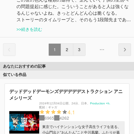
の問題提起に感じた。こういうことがあると人は強くな
るんじゃないよね。きっとどんどん心は脆くなる。
ストーリーのタイムリープと、そのもう1段階先まであ…
>>続きを読む
1
2
3
あなたにおすすめの記事
似ている作品
デッドデッドデーモンズデデデデデストラクション アニ
メシリーズ
2024年12月04日公開
、
24分
、
日本
、
Production +h.
配給：
ギャガ
4.1
6965
4262
東京でハイテンションな女子高生ライフを送る、
小山門出と“おんたん”こと中川凰蘭。ふたりが暮