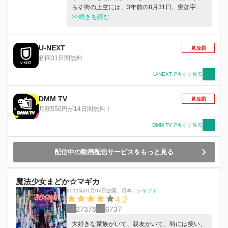
らす街の上空には、3年前の8月31日、突如宇宙
から出現し未曽有の事態を引き起こした巨大な
>>続きを読む
〈母艦〉が浮かんでいた。非日常が日常に溶け込
んでしまったある夜、仲良しクラスメイトに悲劇
が起こる。衝撃と哀しみに打ちのめされるふた
U-NEXT
見放題
り…。その後、大学に入学した門出と凰蘭は竹本
初回31日間無料
ふたば、田井沼マコトと意気投合、尾城先輩がい
るオカルト研究会に入り浸り、大学生生活を謳歌
U-NEXTで今すぐ見る
するが…一方、宇宙からの〈侵略者〉は東京のそ
こかしこで目撃され、上空の母艦は傾き、煙を立
DMM TV
見放題
ちのぼらせている。政府転覆を狙い〈侵略者〉狩
月額550円が14日間無料！
りを続ける過激派グループ・青共闘が暗躍し、世
界が終わりに向かうカウントダウンが刻まれる
DMM TVで今すぐ見る
中、凰蘭は、不思議な少年・大葉に遭遇する―
配信中の動画配信サービスをもっと見る
魔法少女まどか☆マギカ
2011年01月07日公開
、
日本
、
シャフト
4.2
27378
6737
大好きな家族がいて、親友がいて、時には笑い、