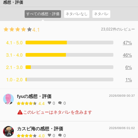
が、とびきりの笑顔で喜ぶしずかを見て、ひとまず状況を
感想・評価
コメント185件
拍手292回
受け入れることに。そんな中、しずかを心配して様子を見
すべての感想・評価
ネタバレなし
ネタバレ
に来た東が、地面に横たわるまりなに気づいてしま
う……。
4.1
コメント149件
拍手249回
23,022件のレビュー
4.1 - 5.0
47%
3.1 - 4.0
46%
2.1 - 3.0
6%
1.0 - 2.0
1%
fyuの感想・評価
2026/08/09 00:37
0
0
4.4
このレビューはネタバレを含みます
カスピ海の感想・評価
2026/08/06 01:02
0
0
4.0