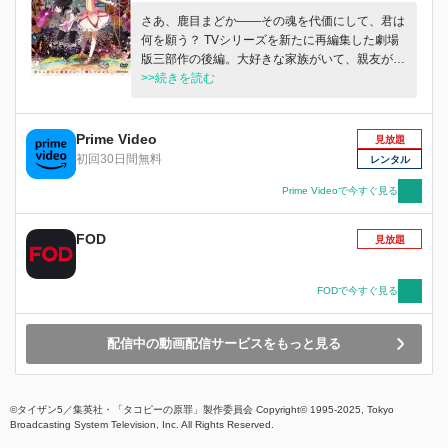
さあ、鹿目まどか――その魂を代価にして、君は
何を願う？ TVシリーズを新たに再編集した劇場
版三部作の後編。大好きな家族がいて、親友がい
て、時には笑い、時には泣く、そんなどこにでも
>>続きを読む
ある日常。見滝原中学校に通う普通の中学二年
生、鹿目まどかも、そんな日常の中で暮らす一
人。ある日、彼女に不思議な出会いが訪れる。こ
Prime Video
見放題
の出会いは偶然なのか、必然なのか、彼女はまだ
初回30日間無料
レンタル
知らない…。
Prime Videoで今すぐ見る
FOD
見放題
FODで今すぐ見る
配信中の動画配信サービスをもっと見る
©タイザン5／集英社・「タコピーの原罪」製作委員会 Copyright© 1995-2025, Tokyo
Broadcasting System Television, Inc. All Rights Reserved.