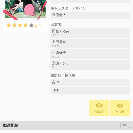
キャラクターデザイン
長原圭太
4.1
出演者
間宮くるみ
タコピー
上田麗奈
しずか
小原好美
まりな
永瀬アンナ
東
主題歌／挿入歌
あの
Tele
23022
8145
動画配信
PR