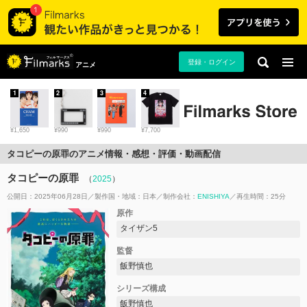
登録・ログイン
アニメ
1
2
3
4
¥1,650
¥990
¥990
¥7,700
タコピーの原罪のアニメ情報・感想・評価・動画配信
タコピーの原罪
（
2025
）
公開日：2025年06月28日
製作国・地域：
日本
制作会社：
ENISHIYA
再生時間：25分
原作
タイザン5
監督
飯野慎也
シリーズ構成
飯野慎也