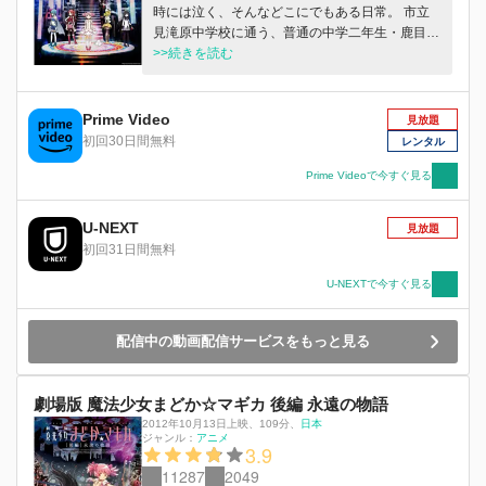
時には泣く、そんなどこにでもある日常。 市立
見滝原中学校に通う、普通の中学二年生・鹿目ま
どかも、そんな日常の中で暮らす一人。 ある
>>続きを読む
日、彼女に不思議な出会いが訪れる。この出会い
は偶然なのか、必然なのか、彼女はまだ知らな
い。 それは、彼女の運命を変えてしまうような
Prime Video
見放題
出会い―― それは、新たなる魔法少女物語の始
初回30日間無料
レンタル
まり――
Prime Videoで今すぐ見る
U-NEXT
見放題
初回31日間無料
U-NEXTで今すぐ見る
配信中の動画配信サービスをもっと見る
劇場版 魔法少女まどか☆マギカ 後編 永遠の物語
2012年10月13日上映
、
109分
、
日本
ジャンル：
アニメ
3.9
11287
2049