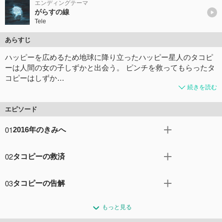
エンディングテーマ
がらすの線
Tele
あらすじ
ハッピーを広めるため地球に降り立ったハッピー星人のタコピ
ーは人間の女の子しずかと出会う。 ピンチを救ってもらったタ
コピーはしずか…
続きを読む
エピソード
01
2016年のきみへ
ハッピーを広めるため地球に降り立ったタコピーは、人間
02
タコピーの救済
の女の子しずかと出会う。ピンチを救ってもらったタコピ
ーは、不思議な力を持つハッピー道具で彼女のために奔走
体育倉庫での出来事をきっかけに、まりなからのいやがら
するのだが、しずかは笑顔すら見せない。どうやらその背
03
タコピーの告解
せが止んだ。仲直りの第一歩かもと喜ぶタコピーだった
景には学校のお友達とおうちの複雑な事情が関係している
が、その晩、飼い犬のチャッピーの散歩をしているところ
しずかを助けようとして、大惨事を引き起こしてしまった
ようで……。
にまりなが現れる。それは、しずかをどん底に陥れるため
もっと見る
タコピー。ハッピーカメラも壊れ、焦るタコピーだった
コメント253件
拍手405回
のまりなの計画の始まりだった。