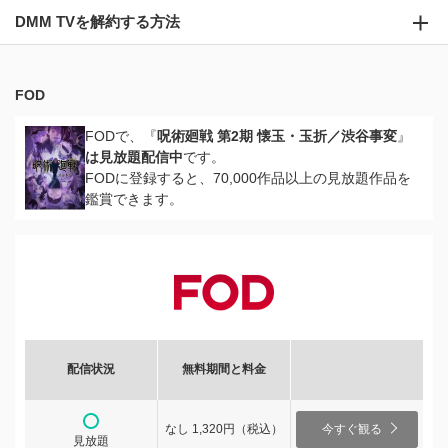
DMM TVを解約する方法
FOD
FODで、『
呪術廻戦 第2期 懐玉・玉折／渋谷事変
』
は見放題配信中
です。
FODに登録すると、70,000作品以上の見放題作品を
鑑賞できます。
配信状況
無料期間と料金
なし 1,320円（税込）
今すぐ観る
見放題