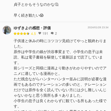
貞子とかもそうなのかな🤔
早く続き観たい😱
ゆずきよの感想・評価
2024/01/28 23:34
191
2
4.5
子供達と休みの時にコツコツ見続けてやっと観終わりま
した。
原作は中学生の娘が渋谷事変まで、小学生の息子は未
読、私は電子書籍を駆使して最新話まで読了していま
す。
前シリーズと同様に漫画より動きがわかりやすいのでア
ニメに適している漫画かと。
ただ残念ながらハンターハンター並みに説明が必要な漫
画でもあるのでナレーションの多いのと、ナレーション
だけでは原作を全く読んでいない方には少し難しいんじ
ゃないかなと思う箇所も多々ありました。
小学生の息子は良くわからずに観ている所もあった様で
す。