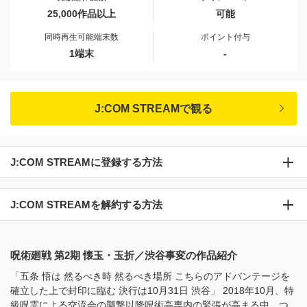
25,000作品以上
可能
同時再生可能端末数
ポイント付与
1端末
-
J:COM STREAMで観る
J:COM STREAMに登録する方法
J:COM STREAMを解約する方法
呪術廻戦 第2期 懐玉・玉折／渋谷事変の作品紹介
「五条 悟は 然るべき時 然るべき場所 こちらのアドバンテージを
確立した上で封印に臨む 決行は10月31日 渋谷」 2018年10月、特
級呪霊による交流会の襲撃以降呪術高専内の緊張が高まる中、つ