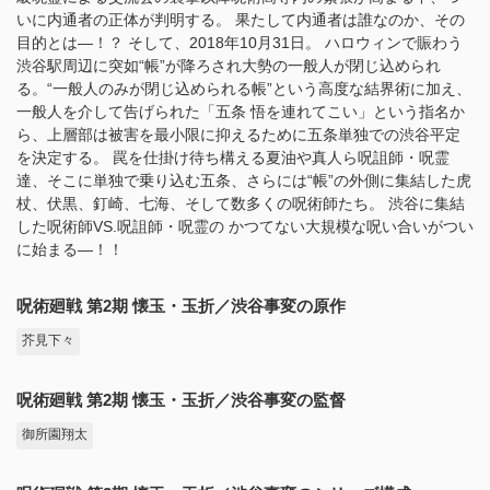
いに内通者の正体が判明する。 果たして内通者は誰なのか、その
目的とは―！？ そして、2018年10月31日。 ハロウィンで賑わう
渋谷駅周辺に突如“帳”が降ろされ大勢の一般人が閉じ込められ
る。“一般人のみが閉じ込められる帳”という高度な結界術に加え、
一般人を介して告げられた「五条 悟を連れてこい」という指名か
ら、上層部は被害を最小限に抑えるために五条単独での渋谷平定
を決定する。 罠を仕掛け待ち構える夏油や真人ら呪詛師・呪霊
達、そこに単独で乗り込む五条、さらには“帳”の外側に集結した虎
杖、伏黒、釘崎、七海、そして数多くの呪術師たち。 渋谷に集結
した呪術師VS.呪詛師・呪霊の かつてない大規模な呪い合いがつい
に始まる―！！
呪術廻戦 第2期 懐玉・玉折／渋谷事変の原作
芥見下々
呪術廻戦 第2期 懐玉・玉折／渋谷事変の監督
御所園翔太