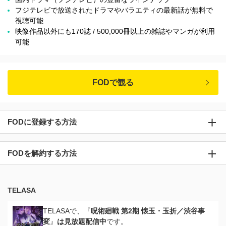
フジテレビで放送されたドラマやバラエティの最新話が無料で
視聴可能
映像作品以外にも170誌 / 500,000冊以上の雑誌やマンガが利用
可能
FODで観る
FODに登録する方法
FODを解約する方法
TELASA
TELASAで、『
呪術廻戦 第2期 懐玉・玉折／渋谷事
変
』
は見放題配信中
です。