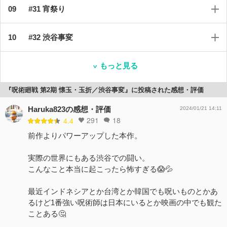
#31 宵祭り
#32 渋谷事変
もっと見る
『呪術廻戦 第2期 懐玉・玉折／渋谷事変』に投稿された感想・評価
Haruka823の感想・評価
2024/01/21 14:11
291
18
4.4
前作よりパワーアップした本作。
実際の世界にもある渋谷での闘い。
こんなこと本当に起こったら怖すぎる😱💦
最近インドネシアとか台湾とか韓国でも呪いものとかあ
るけど1番強い呪術師は日本にいるとか映画の中でも観た
ことある🤔