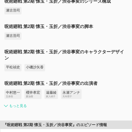
呪術廻戦 第2期 懐玉・玉折／渋谷事変のシリーズ構成
瀬古浩司
呪術廻戦 第2期 懐玉・玉折／渋谷事変の脚本
瀬古浩司
呪術廻戦 第2期 懐玉・玉折／渋谷事変のキャラクターデザイ
ン
平松禎史
小磯沙矢香
呪術廻戦 第2期 懐玉・玉折／渋谷事変の出演者
中村悠一
櫻井孝宏
遠藤綾
永瀬アンナ
五条悟
夏油傑
家入硝子
天内理子
もっと見る
『呪術廻戦 第2期 懐玉・玉折／渋谷事変』のエピソード情報