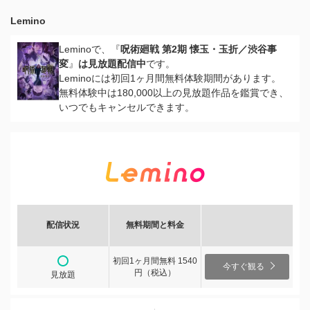
Lemino
Leminoで、『
呪術廻戦 第2期 懐玉・玉折／渋谷事
変
』
は見放題配信中
です。
Leminoには初回1ヶ月間無料体験期間があります。
無料体験中は180,000以上の見放題作品を鑑賞でき、
いつでもキャンセルできます。
配信状況
無料期間と料金
初回1ヶ月間無料 1540
今すぐ観る
円（税込）
見放題