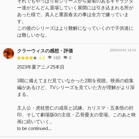
それでもやっぱり前シリーズから愛着のあるキャラクタ
ー達がどんどん退場していく展開には引き込まれる所が
あった様で、真人と重面春太の事は全力で嫌っていま
す。
この後のシリーズはより難解になっていくので子供達に
は難しいかな。
クラーウィスの感想・評価
2025/12/01 14:10
160
0
4.0
2023年夏アニメ25本目
3期に備えてまだ見ていなかった2期を視聴。映画の総集
編があるけど、TVシリーズを見ていた方が理解がより深
まる。
主人公・虎杖悠仁の成長と試練。カリスマ・五条悟の封
印、そして劇場版0の主役・乙骨憂太の登場。このあと映
画に続いていく。
to be continued...