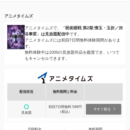
アニメタイムズ
アニメタイムズで、『
呪術廻戦 第2期 懐玉・玉折／渋
谷事変
』
は見放題配信中
です。
アニメタイムズには初回7日間無料体験期間がありま
す。
無料体験中は1000の見放題作品を鑑賞でき、いつで
もキャンセルできます。
配信状況
無料期間と料金
初回7日間無料 598円
今すぐ観る
（税込）
見放題
月額料金
無料期間