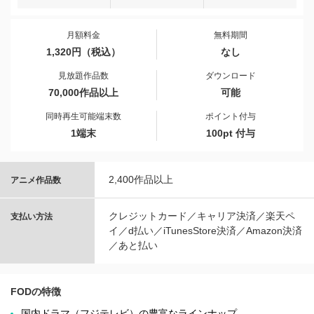
月額料金
無料期間
1,320円（税込）
なし
見放題作品数
ダウンロード
70,000作品以上
可能
同時再生可能端末数
ポイント付与
1端末
100pt 付与
2,400作品以上
アニメ作品数
クレジットカード／キャリア決済／楽天ペ
支払い方法
イ／d払い／iTunesStore決済／Amazon決済
／あと払い
FODの特徴
国内ドラマ（フジテレビ）の豊富なラインナップ