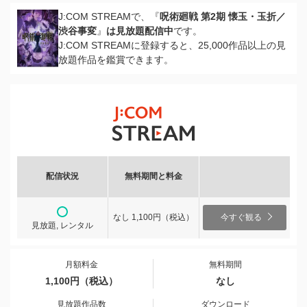
J:COM STREAMで、『
呪術廻戦 第2期 懐玉・玉折／
渋谷事変
』
は見放題配信中
です。
J:COM STREAMに登録すると、25,000作品以上の見
放題作品を鑑賞できます。
配信状況
無料期間と料金
なし 1,100円（税込）
今すぐ観る
見放題, レンタル
月額料金
無料期間
1,100円（税込）
なし
見放題作品数
ダウンロード