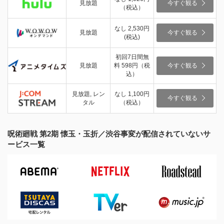
見放題
今すぐ観る
（税込）
なし 2,530円
見放題
今すぐ観る
(税込)
初回7日間無
見放題
料 598円（税
今すぐ観る
込）
見放題, レン
なし 1,100円
今すぐ観る
タル
（税込）
呪術廻戦 第2期 懐玉・玉折／渋谷事変が配信されていないサ
ービス一覧