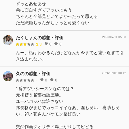
ずっとあせあせ
急に面白すぎてアツいよもう
ちゃんと全部見といてよかったって思える
ただ織姫ちゃんがちょっと可愛くない
たくしょんの感想・評価
2026/07/11 05:33
0
0
3.3
んー、話はわかるんだけどなんか今までと違い過ぎて引
き込まれない。
久のの感想・評価
2026/07/06 00:12
0
0
-
1番アツいシーズンなのでは？
元柳斎＆雀部物語圧勝。
ユーハバッハは許さない
隊長格がまじでカッコイイなあ、涅も良い、喜助も良
い、卯ノ花さんバケモン格好良い
突然作画クオリティ爆上がりしてビビる