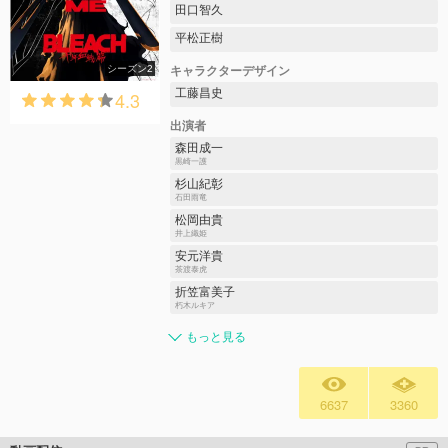
田口智久
平松正樹
シーズン2
キャラクターデザイン
工藤昌史
4.3
出演者
森田成一
黒崎一護
杉山紀彰
石田雨竜
松岡由貴
井上織姫
安元洋貴
茶渡泰虎
折笠富美子
朽木ルキア
もっと見る
6637
3360