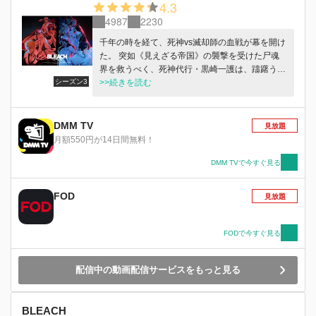
4.3
4987
2230
千年の時を経て、死神vs滅却師の血戦が幕を開け
た。 突如《見えざる帝国》の襲撃を受けた尸魂
界を救うべく、死神代行・黒崎一護は、躊躇うこ
シーズン3
となく戦いに身を投じる。 だが、滅却師の始
>>続きを読む
祖・ユーハバッハの命を受けた星十字騎士団の侵
攻により、多くの死神たちが次々と無惨に散って
いった。 卍解を奪う手段をも持つ星十字騎士団
DMM TV
見放題
の面々に、護廷十三隊は隊長格すら苦戦し、奮闘
月額550円が14日間無料！
する一護もまた、ユーハバッハを前にしては力及
ばず、刀を折られてしまう。 斬月を治せず失意
DMM TVで今すぐ見る
の一護に、父・一心が語った過去。 それは、一
護の出生の秘密。死神の父と滅却師の母の、出会
FOD
見放題
いと別れの記憶。 己を知り、決意と共に再び立
ち上がった一護は今、導かれ修練の時へ踏み出
す。 新たな力をその手に、大切な仲間を、全て
FODで今すぐ見る
を護るために――。 一方、一護とは異なる行動
をとっていた、滅却師の末裔・石田雨竜。 記録
配信中の動画配信サービスをもっと見る
を紐解き真実を求めた雨竜が辿り着いた答えとは
――。 ユーハバッハが指名した「後継者」が
《見えざる帝国》に波紋を呼び、 戦況は新たな
BLEACH
局面へと様相を変えていく。 『世界の終わる9日