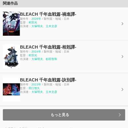
関連作品
BLEACH 千年血戦篇-禍進譚-
製作年：
2026年
/ 製作国・地域：日本
監督：
村⽥光
出演者：
大塚明夫
、
立木文彦
BLEACH 千年血戦篇-相剋譚-
製作年：
2024年
/ 製作国・地域：日本
監督：
村⽥光
出演者：
大塚明夫
、
杉田智和
BLEACH 千年血戦篇-訣別譚-
製作年：
2023年
/ 製作国・地域：日本
監督：
田口智久
出演者：
大塚明夫
、
立木文彦
もっと見る