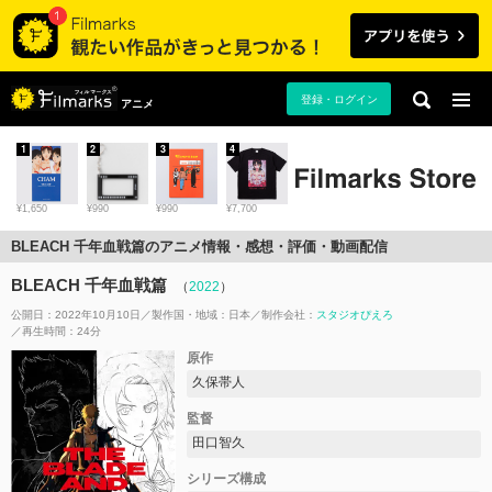
登録・ログイン
アニメ
1
2
3
4
¥1,650
¥990
¥990
¥7,700
BLEACH 千年血戦篇のアニメ情報・感想・評価・動画配信
BLEACH 千年血戦篇
（
2022
）
公開日：2022年10月10日
製作国・地域：
日本
制作会社：
スタジオぴえろ
再生時間：24分
原作
久保帯人
監督
田口智久
シリーズ構成