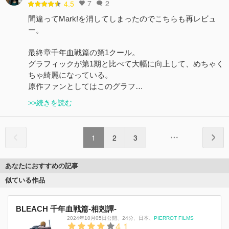
7
2
4.5
間違ってMark!を消してしまったのでこちらも再レビュ
ー。
最終章千年血戦篇の第1クール。
グラフィックが第1期と比べて大幅に向上して、めちゃく
ちゃ綺麗になっている。
原作ファンとしてはこのグラフ…
>>続きを読む
1
2
3
あなたにおすすめの記事
似ている作品
BLEACH 千年血戦篇-相剋譚-
2024年10月05日公開
、
24分
、
日本
、
PIERROT FILMS
4.1