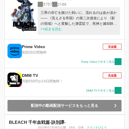
3757
2186
三界の存亡を賭けた戦いに、流れるのは血か涙か
―― 《見えざる帝国》の第二次侵攻により 《影
の領域》へと変貌した瀞霊廷で、死神と滅却師の
シーズン4
戦いは続く。 奪われた卍解を取り戻し、反撃の
>>続きを読む
狼煙を上げた護廷十三隊は、 次々と星十字騎士
団の聖章騎士たちを撃破していく。 そんな中、
霊王宮での修業を終えて、新たな力を得た阿散井
Prime Video
見放題
恋次、朽木ルキア、 そして――黒崎一護が瀞霊
初回30日間無料
廷に帰還する。 再びユーハバッハに挑まんとす
る一護の前に立ちはだかったのは石田雨竜。 引
Prime Videoで今すぐ見る
き絞った弓を向ける友の真意を問う一護に、 雨
竜が返したのは訣別の矢であった。 ユーハバッ
DMM TV
見放題
ハは雨竜と親衛隊を引き連れて遮魂膜を突破。
月額550円が14日間無料！
遂に戦いの舞台は、不可侵の神域・霊王宮へと移
る。 不遜な侵入者を迎え撃つ王属特務・零番隊
DMM TVで今すぐ見る
の五人。 その驚異的な力の前に、ユーハバッハ
も親衛隊も敗れ去ったかに見えたが…… 真の戦
配信中の動画配信サービスをもっと見る
い、真の絶望は今まさに始まらんとしていた。
死神と滅却師、一護と雨竜、信念と決意―― 決
して相容れぬ光と影は、紺碧の天空に相剋する。
BLEACH 千年血戦篇-訣別譚-
2023年07月08日公開
、
24分
、
日本
、
スタジオぴえろ