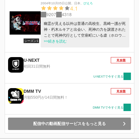
間』 瀞霊廷は闇に消え、やがて訣別の刻が訪れ
2004年10月05日公開
、
日本
、
ぴえろ
4.1
る――。
9207
4318
幽霊が見える以外は普通の高校生、黒崎一護が死
神・朽木ルキアと出会い、死神の力を譲渡された
ことで死神代行として空座町にいる虚（ホロウ）
シーズン1
退治を請け負うことに……死神の力を手にした一
>>続きを読む
護は死神の世界・尸魂界（ソウル・ソサエティ）
の動乱に巻き込まれ、熾烈な戦いの中劇的な成長
を遂げていくのであった。
U-NEXT
見放題
初回31日間無料
U-NEXTで今すぐ見る
DMM TV
見放題
月額550円が14日間無料！
DMM TVで今すぐ見る
配信中の動画配信サービスをもっと見る