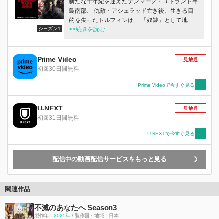
新たな千年紀を迎えたデンマーク・ユトランド半
島南部。 仇敵・アシェラッド亡き後、生きる目
的を失ったトルフィンは、 「奴隷」として地
シーズン1
主・ケティルに買われ、彼が所有する農場で開墾
>>続きを読む
作業に従事していた。 そこで、同じく奴隷の身
分へと堕ちた青年・エイナルとの出会いをきっか
けに 自らが犯した罪と向き合い、生きる意味を
Prime Video
見放題
見出していく。 一方、イングランド王に即位し
初回30日間無料
たクヌートは「楽土」の建設に向けて、 さらな
る版図の拡大を目論んでいた。 これは“本当の戦
Prime Videoで今すぐ見る
士の物語（サガ）” プロローグのその先にある“償
いと救済の物語（サガ）”。
U-NEXT
見放題
初回31日間無料
U-NEXTで今すぐ見る
配信中の動画配信サービスをもっと見る
関連作品
不滅のあなたへ Season3
製作年：
2025年
/ 製作国・地域：日本