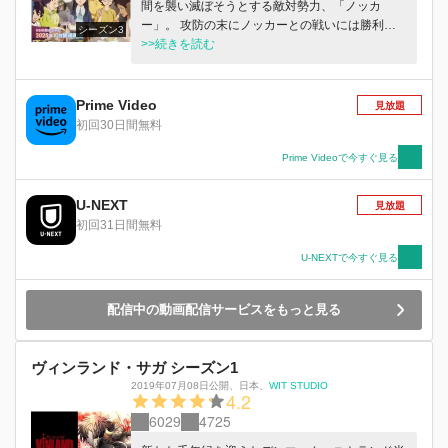
間を襲い滅ぼそうとする敵対勢力、「ノッカ
ー」。 攻防の末にノッカーとの戦いには勝利し
シーズン3
たが、フシはまだ人々を守り続ける必要があっ
>>続きを読む
た。 自らの体を広げ、樹木のごとく抵抗の根を
張り巡らせた。 数百年後、そこは現代世界。 か
つてないほどの平和な世界。 新しい友人・・・
Prime Video
見放題
新しい家・・・ 全てが満ち足りた世界でフシは
初回30日間無料
幸せを謳（おう）歌できると思っていた。 しか
し不穏な影が、再びフシに迫る。 その影は、人
Prime Videoで今すぐ見る
の心の隙間に分け入る宿敵。 そして、自分を生
み出した観察者の真の目的。 フシに与えられる
U-NEXT
見放題
新たな試練。彼に大いなる選択の時が迫る。 不
初回31日間無料
死身のフシの物語、「現世編」が幕を開ける。
U-NEXTで今すぐ見る
配信中の動画配信サービスをもっと見る
ヴィンランド・サガ シーズン1
2019年07月08日公開
、
日本
、
WIT STUDIO
4.2
6029
4725