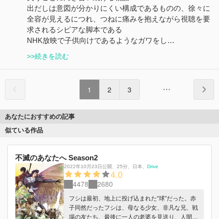
出だしは意図が分かりにくい構成であるものの、徐々に
全容が見えるにつれ、つねに痛みを抱えながら視聴を要
求されるシビアな脚本である
NHK放映で子供向けであるようなガワをし…
>>続きを読む
1
2
3
あなたにおすすめの記事
似ている作品
不滅のあなたへ Season2
2022年10月23日公開
、
25分
、
日本
、
Drive
4.0
4478
2680
フシは最初、地上に投げ込まれた“球”だった。赤
子同然だったフシは、母なる少女、非凡な兄、戦
場の友たち、最後に一人の老婆を見送り、人間に