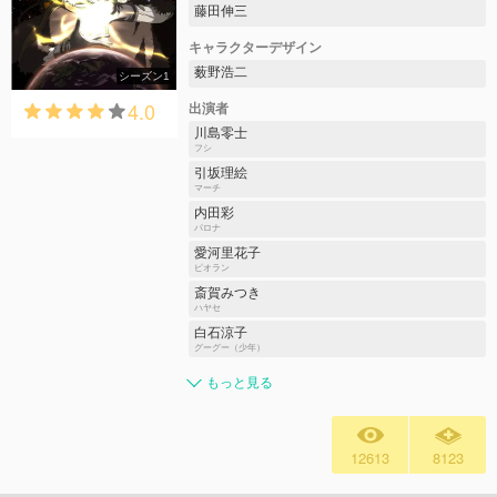
藤田伸三
キャラクターデザイン
薮野浩二
シーズン1
4.0
出演者
川島零士
フシ
引坂理絵
マーチ
内田彩
パロナ
愛河里花子
ピオラン
斎賀みつき
ハヤセ
白石涼子
グーグー（少年）
もっと見る
12613
8123