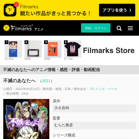
登録・ログイン
アニメ
1
2
3
4
¥1,650
¥990
¥990
¥7,700
不滅のあなたへのアニメ情報・感想・評価・動画配信
不滅のあなたへ
（
2021
）
公開日：2021年04月12日
製作国・地域：
日本
制作会社：
ブレインズ・ベース
再生時間：25分
原作
大今良時
監督
むらた雅彦
シリーズ構成