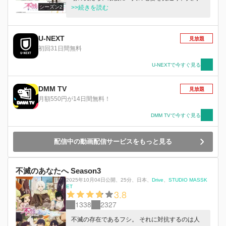
シーズン2
近しい成長を遂げた。それから数十年。宿敵・ノ
>>続きを読む
ッカーの攻撃により、世界は再び混乱に陥ってい
た。フシは長い沈黙を破り立ち上がる。しかし気
づいた。一人で戦うことはできても、一人で守る
U-NEXT
見放題
ことはできないと。新たな犠牲を払ってでも戦い
初回31日間無料
に挑むか、それとも…。 未来を守るフシたちの
闘いを描く。
U-NEXTで今すぐ見る
DMM TV
見放題
月額550円が14日間無料！
DMM TVで今すぐ見る
配信中の動画配信サービスをもっと見る
不滅のあなたへ Season3
2025年10月04日公開
、
25分
、
日本
、
Drive
STUDIO MASSK
ET
3.8
1338
2327
不滅の存在であるフシ。 それに対抗するのは人