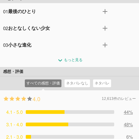
01
最後のひとり
何者かが地上に投げ入れたひとつの球。“それ”は大地を転
02
おとなしくない少女
がり、石やコケ、けがを負い死んだ白いオオカミへと姿を
変え、雪原をさまよっていた。やがて“それ”は、飼い主の
少年に姿を変えた“それ”は、死と再生を繰り返しながら歩
少年が暮らす小さな家にたどりつく。集落でたったひと
03
小さな進化
き続けた。森の大地ニナンナに到着するが、突然何者かに
り、豊かな土地を求めて去った仲間を待ち続けていた少年
襲われてしまう。ニナンナでは「大人になってママになる
少女マーチは森で出会った不死身の少年を“フシ”と名付け
は、オオカミとともに旅に出ることを決意する。
こと」を夢見る少女マーチが、家族や友人とともに穏やか
もっと見る
た。少年の姿をしているものの、人間らしい意識は持た
コメント55件
拍手63回
な暮らしを送っていた。ところがある日、隣国ヤノメの役
ず、食事や会話もままならないフシに対して、マーチはま
感想・評価
人ハヤセが祈祷師ピオランとともに村に現れて…。
るで母親のように優しく接した。彼女とのふれあいを経
コメント21件
拍手28回
すべての感想・評価
ネタバレなし
ネタバレ
て、フシの心に変化が起こっていく。儀式から逃げたマー
チをあきらめられないハヤセは、その後を必死に追う。
4.0
コメント25件
拍手27回
12,613件のレビュー
4.1 - 5.0
44%
3.1 - 4.0
48%
2.1 - 3.0
6%