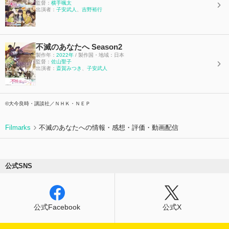
監督：
横手颯太
出演者：
子安武人
、
吉野裕行
不滅のあなたへ Season2
製作年：
2022年
/ 製作国・地域：日本
監督：
佐山聖子
出演者：
斎賀みつき
、
子安武人
©大今良時・講談社／ＮＨＫ・ＮＥＰ
Filmarks
不滅のあなたへの情報・感想・評価・動画配信
公式SNS
公式Facebook
公式X