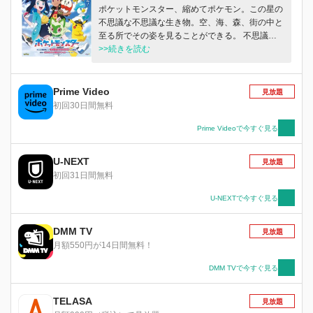
ポケットモンスター、縮めてポケモン。この星の
不思議な不思議な生き物。空、海、森、街の中と
至る所でその姿を見ることができる。 不思議な
ペンダントを持つパルデア出身の少女、リコ。謎
>>続きを読む
のモンスターボールを持つカントー出身の少年、
ロイ。 広大なポケットモンスターの世界を舞台
にリコとロイの新たな冒険が始まる！ふたりを待
Prime Video
見放題
ち受ける出会い、そして運命とは―！？ これ
初回30日間無料
は、冒険を通じて大事な何かを「見つける」物
語。
Prime Videoで今すぐ見る
U-NEXT
見放題
初回31日間無料
U-NEXTで今すぐ見る
DMM TV
見放題
月額550円が14日間無料！
DMM TVで今すぐ見る
TELASA
見放題