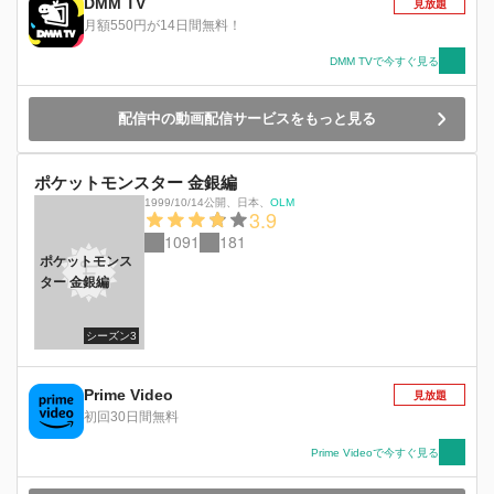
DMM TV
見放題
月額550円が14日間無料！
DMM TVで今すぐ見る
配信中の動画配信サービスをもっと見る
ポケットモンスター 金銀編
1999/10/14公開
、
日本
、
OLM
3.9
1091
181
ポケットモンス
ター 金銀編
シーズン3
Prime Video
見放題
初回30日間無料
Prime Videoで今すぐ見る