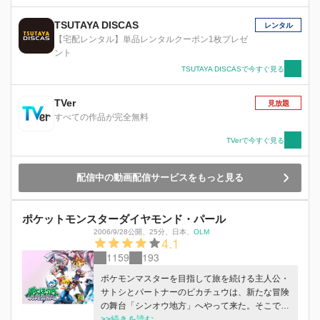
TSUTAYA DISCAS
レンタル
【宅配レンタル】単品レンタルクーポン1枚プレゼ
ント
TSUTAYA DISCASで今すぐ見る
TVer
見放題
すべての作品が完全無料
TVerで今すぐ見る
配信中の動画配信サービスをもっと見る
ポケットモンスターダイヤモンド・パール
2006/9/28公開
、
25分
、
日本
、
OLM
4.1
1159
193
ポケモンマスターを目指して旅を続ける主人公・
サトシとパートナーのピカチュウは、新たな冒険
の舞台「シンオウ地方」へやって来た。そこで、
トップコーディネーターを目指すヒロイン・ヒカ
>>続きを読む