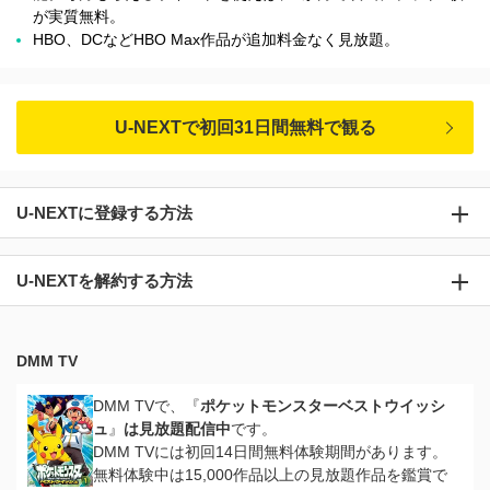
が実質無料。
HBO、DCなどHBO Max作品が追加料金なく見放題。
U-NEXTで初回31日間無料で観る
U-NEXTに登録する方法
U-NEXTを解約する方法
DMM TV
DMM TVで、『
ポケットモンスターベストウイッシ
ュ
』
は見放題配信中
です。
DMM TVには初回14日間無料体験期間があります。
無料体験中は15,000作品以上の見放題作品を鑑賞で