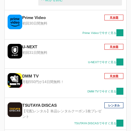
リとパートナーのポッチャマに出会い、一緒に旅
をすることに。さまざまな出会いを通じて仲間の
大切さを知り、ライバルとのバトルを熱い友情で
Prime Video
見放題
乗りこえて、成長してゆく･･････。
初回30日間無料
Prime Videoで今すぐ見る
U-NEXT
見放題
初回31日間無料
U-NEXTで今すぐ見る
DMM TV
見放題
月額550円が14日間無料！
DMM TVで今すぐ見る
TSUTAYA DISCAS
レンタル
【宅配レンタル】単品レンタルクーポン1枚プレゼ
ント
TSUTAYA DISCASで今すぐ見る