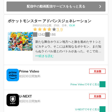
配信中の動画配信サービスをもっと見る
ポケットモンスター アドバンスジェネレーション
2002/11/21公開
、
25分
、
日本
、
OLM
3.9
1242
186
新たな舞台ホウエン地方へと旅を進めたサトシと
ピカチュウ。そこには未知なるポケモン、まだ知
らぬライバル達とのバトルがあった。そこで出会
ったのが、ハルカとマサトの姉弟。ハルカはトッ
>>続きを読む
プコーディネーターを目指し、サトシ達と共に夢
と希望の旅を始める。そして一行の旅の舞台は、
一転カントー地方へ。サトシはバトルフロンティ
Prime Video
見放題
ア制覇を、ハルカもまたポケモンコンテストへの
初回30日間無料
出場を目指すことに。彼らの旅はまだまだつづい
ていくのであった…。
Prime Videoで今すぐ見る
U-NEXT
見放題
初回31日間無料
U-NEXTで今すぐ見る