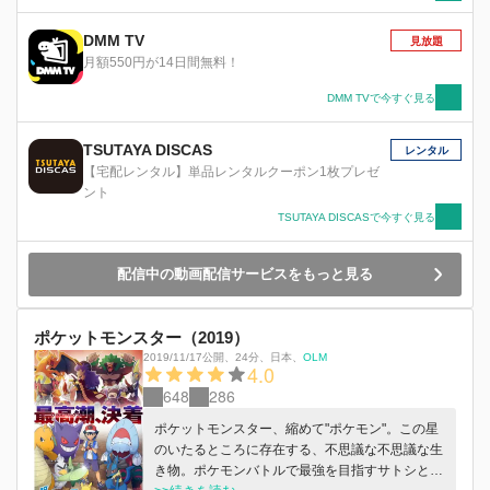
DMM TV
見放題
月額550円が14日間無料！
DMM TVで今すぐ見る
TSUTAYA DISCAS
レンタル
【宅配レンタル】単品レンタルクーポン1枚プレゼ
ント
TSUTAYA DISCASで今すぐ見る
配信中の動画配信サービスをもっと見る
ポケットモンスター（2019）
2019/11/17公開
、
24分
、
日本
、
OLM
4.0
648
286
ポケットモンスター、縮めて"ポケモン"。この星
のいたるところに存在する、不思議な不思議な生
き物。ポケモンバトルで最強を目指すサトシと、