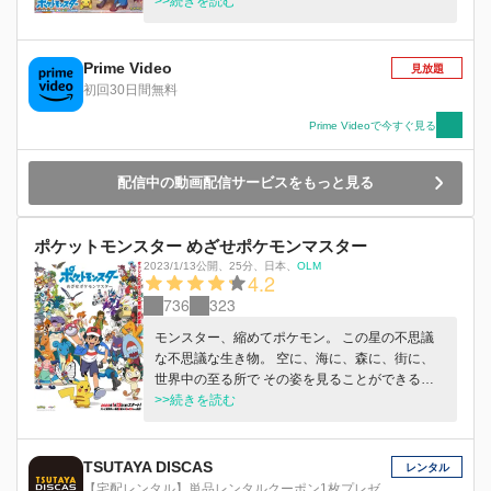
すべてのポケモンをゲットする夢をもつ少年・ゴ
>>続きを読む
ウ。2人の少年の、無限に広がるポケモン世界の
大冒険が始まる！
Prime Video
見放題
初回30日間無料
Prime Videoで今すぐ見る
配信中の動画配信サービスをもっと見る
ポケットモンスター めざせポケモンマスター
2023/1/13公開
、
25分
、
日本
、
OLM
4.2
736
323
モンスター、縮めてポケモン。 この星の不思議
な不思議な生き物。 空に、海に、森に、街に、
世界中の至る所で その姿を見ることができる。
“ポケモンマスター”という見果てぬ夢を追い、 風
>>続きを読む
の吹くまま、気の向くまま、冒険を続けるサトシ
とピカチュウ。 道行く先で出会う野生のポケモ
ンとの触れ合い─。 ピカチュウを奪おうとつけ狙
TSUTAYA DISCAS
レンタル
うロケット団─。 変わらぬ冒険の日々を過ごすサ
【宅配レンタル】単品レンタルクーポン1枚プレゼ