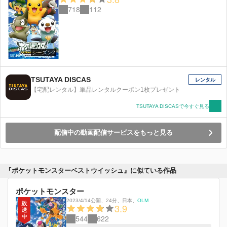
718
112
シーズン2
TSUTAYA DISCAS
レンタル
【宅配レンタル】単品レンタルクーポン1枚プレゼント
TSUTAYA DISCASで今すぐ見る
配信中の動画配信サービスをもっと見る
『ポケットモンスターベストウイッシュ』に似ている作品
ポケットモンスター
2023/4/14公開
、
24分
、
日本
、
OLM
3.9
544
622