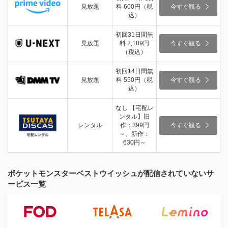
見放題
料 600円（税
今すぐ観る
込）
初回31日間無
見放題
料 2,189円
今すぐ観る
（税込）
初回14日間無
見放題
料 550円（税
今すぐ観る
込）
なし 【宅配レ
ンタル】旧
レンタル
作：399円
今すぐ観る
～、新作：
630円～
ポケットモンスターベストウイッシュが配信されていないサ
ービス一覧