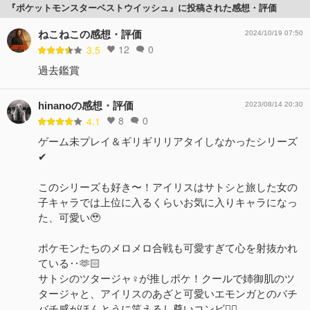
『ポケットモンスターベストウイッシュ』に投稿された感想・評価
ねこねこの感想・評価
2024/10/19 07:50
12
0
3.5
過去鑑賞
hinanoの感想・評価
2023/08/14 20:30
8
0
4.1
ゲーム未プレイ＆ギリギリリアタイしなかったシリーズ
✔︎
このシリーズも好き〜！アイリスはサトシと旅した女の
子キャラでは上位に入るくらいお気に入りキャラになっ
た、可愛い🥹
ポケモンたちのメロメロ合戦も可愛すぎて心を射抜かれ
ている‥🫶🏻
サトシのツタージャ♀が推しポケ！クールで姉御肌のツ
タージャと、アイリスのあざと可愛いエモンガとのバチ
バチ感がほんとうに笑えるし尊いコンビ😮‍💨