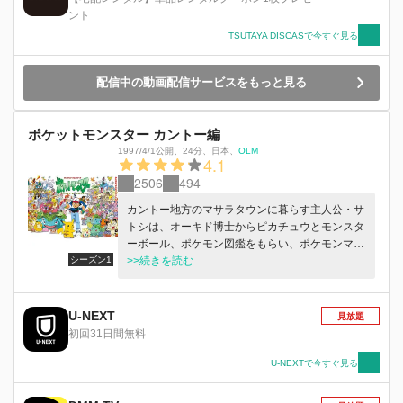
トシとピカチュウだったが、 とある森の中、傷
ント
ついた伝説のポケモン・ラティアスと 遭遇す
TSUTAYA DISCASで今すぐ見る
る…！
配信中の動画配信サービスをもっと見る
ポケットモンスター カントー編
1997/4/1公開
、
24分
、
日本
、
OLM
4.1
2506
494
カントー地方のマサラタウンに暮らす主人公・サ
トシは、オーキド博士からピカチュウとモンスタ
ーボール、ポケモン図鑑をもらい、ポケモンマス
シーズン1
ターを目指して冒険の旅に出発。ニビジム、クチ
>>続きを読む
バジムなどでの激しいバトルや、行く先々でのポ
ケモンたちとの出会い。ポケモンたちの不思議な
話やユーモアたっぷりの表情なども交えたポケモ
U-NEXT
見放題
ンTVアニメシリーズ第1弾。
初回31日間無料
U-NEXTで今すぐ見る