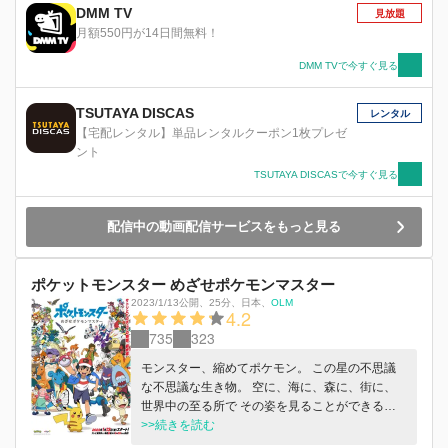
DMM TV
見放題
月額550円が14日間無料！
DMM TVで今すぐ見る
TSUTAYA DISCAS
レンタル
【宅配レンタル】単品レンタルクーポン1枚プレゼ
ント
TSUTAYA DISCASで今すぐ見る
配信中の動画配信サービスをもっと見る
ポケットモンスター めざせポケモンマスター
2023/1/13公開
、
25分
、
日本
、
OLM
4.2
735
323
モンスター、縮めてポケモン。 この星の不思議
な不思議な生き物。 空に、海に、森に、街に、
世界中の至る所で その姿を見ることができる。
“ポケモンマスター”という見果てぬ夢を追い、 風
>>続きを読む
の吹くまま、気の向くまま、冒険を続けるサトシ