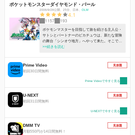
ポケットモンスターダイヤモンド・パール
2006/9/28公開
、
25分
、
日本
、
OLM
4.1
1157
193
ポケモンマスターを目指して旅を続ける主人公・
サトシとパートナーのピカチュウは、新たな冒険
の舞台「シンオウ地方」へやって来た。そこで、
トップコーディネーターを目指すヒロイン・ヒカ
>>続きを読む
リとパートナーのポッチャマに出会い、一緒に旅
をすることに。さまざまな出会いを通じて仲間の
大切さを知り、ライバルとのバトルを熱い友情で
Prime Video
見放題
乗りこえて、成長してゆく･･････。
初回30日間無料
Prime Videoで今すぐ見る
U-NEXT
見放題
初回31日間無料
U-NEXTで今すぐ見る
DMM TV
見放題
月額550円が14日間無料！