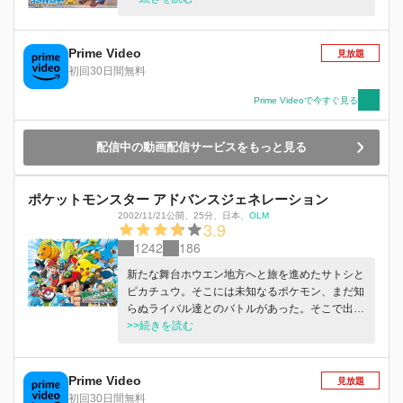
ウ。2人の少年の、無限に広がるポケモン世界の
大冒険が始まる！
Prime Video
見放題
初回30日間無料
Prime Videoで今すぐ見る
配信中の動画配信サービスをもっと見る
ポケットモンスター アドバンスジェネレーション
2002/11/21公開
、
25分
、
日本
、
OLM
3.9
1242
186
新たな舞台ホウエン地方へと旅を進めたサトシと
ピカチュウ。そこには未知なるポケモン、まだ知
らぬライバル達とのバトルがあった。そこで出会
ったのが、ハルカとマサトの姉弟。ハルカはトッ
>>続きを読む
プコーディネーターを目指し、サトシ達と共に夢
と希望の旅を始める。そして一行の旅の舞台は、
一転カントー地方へ。サトシはバトルフロンティ
Prime Video
見放題
ア制覇を、ハルカもまたポケモンコンテストへの
初回30日間無料