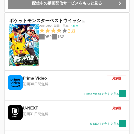
配信中の動画配信サービスをもっと見る
ポケットモンスターベストウイッシュ
2010/9/23公開
、
日本
、
OLM
3.8
952
162
シーズン1
Prime Video
見放題
初回30日間無料
Prime Videoで今すぐ見る
U-NEXT
見放題
初回31日間無料
U-NEXTで今すぐ見る