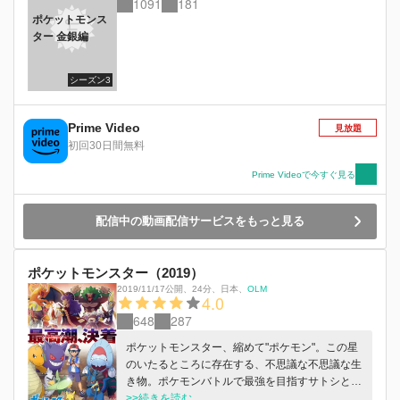
1091
181
ポケットモンス
ター 金銀編
シーズン3
Prime Video
見放題
初回30日間無料
Prime Videoで今すぐ見る
配信中の動画配信サービスをもっと見る
ポケットモンスター（2019）
2019/11/17公開
、
24分
、
日本
、
OLM
4.0
648
287
ポケットモンスター、縮めて"ポケモン"。この星
のいたるところに存在する、不思議な不思議な生
き物。ポケモンバトルで最強を目指すサトシと、
すべてのポケモンをゲットする夢をもつ少年・ゴ
>>続きを読む