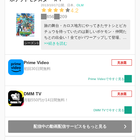
2013/10/17公開
、
日本
、
OLM
4.2
856
209
旅の舞台・カロス地方にやってきたサトシとピカ
チュウを待っていたのは新しいポケモン・仲間た
ちとの出会い！全てがパワーアップして登場、ポ
シーズン1
ケモンバトルも大きく進化！躍動感抜群のバトル
>>続きを読む
から目を離すな！そしてこの旅最大の謎！？ポケ
モンの更なる進化”メガシンカ”とは？出会うもの
全てのキズナに導かれポケモンマスターを目指す
Prime Video
見放題
サトシとピカチュウ。カロスリーグ挑戦へ向けた
初回30日間無料
彼らの新たな冒険が、今、はじまる！
Prime Videoで今すぐ見る
DMM TV
見放題
月額550円が14日間無料！
DMM TVで今すぐ見る
配信中の動画配信サービスをもっと見る