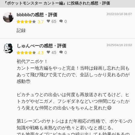
『ポケットモンスター カントー編』に投稿された感想・評価
bbbbbの感想・評価
2022/10/18 06:07
65
0
3.7
記録
しゅんべーの感想・評価
2025/04/16 23:02
45
0
4.3
初代アニポケ！
カントー地方編をやっと完走！当時は録画し忘れた回も
あって飛び飛びで見てたので、全話しっかり見れるのが
感動🥹
ピカチュウとの出会いは何度も再放送されてるけど、ヒ
トカゲやゼニガメ、フシギダネなどいつ仲間になったか
うろ覚えな仲間との出会いをちゃんと見れた😄
第1シーズンのサトシはまだ年相応の性格で、ポケモンの
知識や戦略も未熟なのが色々と若いなと感じる。
でも地面タイプにピカチュウ繰り出しても効果があるの