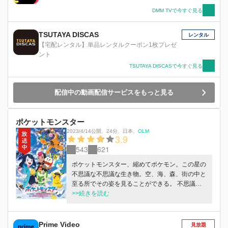
DMM TVで今すぐ見る
TSUTAYA DISCAS
レンタル
【宅配レンタル】単品レンタルクーポン1枚プレゼ
ント
TSUTAYA DISCASで今すぐ見る
配信中の動画配信サービスをもっと見る
ポケットモンスター
2023/4/14公開
、
24分
、
日本
、
OLM
3.9
543
621
ポケットモンスター、縮めてポケモン。この星の
不思議な不思議な生き物。空、海、森、街の中と
至る所でその姿を見ることができる。 不思議な
ペンダントを持つパルデア出身の少女、リコ。謎
>>続きを読む
のモンスターボールを持つカントー出身の少年、
ロイ。 広大なポケットモンスターの世界を舞台
にリコとロイの新たな冒険が始まる！ふたりを待
Prime Video
見放題