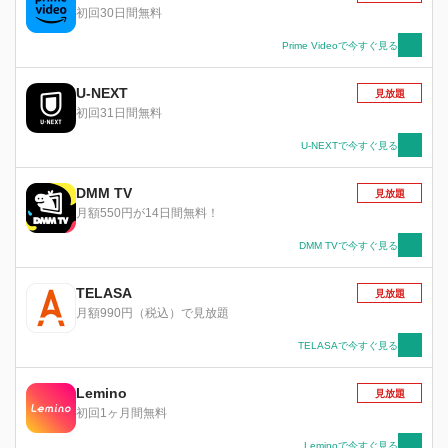
ち受ける出会い、そして運命とは―！？ これ
初回30日間無料
は、冒険を通じて大事な何かを「見つける」物
語。
Prime Videoで今すぐ見る
U-NEXT
見放題
初回31日間無料
U-NEXTで今すぐ見る
DMM TV
見放題
月額550円が14日間無料！
DMM TVで今すぐ見る
TELASA
見放題
月額990円（税込）で見放題
TELASAで今すぐ見る
Lemino
見放題
初回1ヶ月間無料
Leminoで今すぐ見る