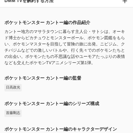
DMM TVを解約する方法
ポケットモンスター カントー編の作品紹介
カントー地方のマサラタウンに暮らす主人公・サトシは、オーキ
ド博士からピカチュウとモンスターボール、ポケモン図鑑をもら
い、ポケモンマスターを目指して冒険の旅に出発。ニビジム、ク
チバジムなどでの激しいバトルや、行く先々でのポケモンたちと
の出会い。ポケモンたちの不思議な話やユーモアたっぷりの表情
なども交えたポケモンTVアニメシリーズ第1弾。
ポケットモンスター カントー編の監督
日高政光
ポケットモンスター カントー編のシリーズ構成
首藤剛志
ポケットモンスター カントー編のキャラクターデザイン