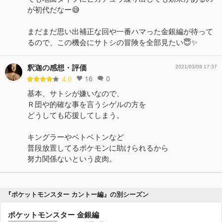
が初代だなー😅
まだまだ思い出補正な回や一番ハマった金銀編が待って
るので、この機会にサトシの冒険を全部見たい😇✨
釈迦の感想・評価
2021/03/09 17:37
16
0
4.0
基本、サトシが嫌いなので、
Ｒ団や的確な事を言うシゲルの方を
どうしても応援してしまう。
キングラーやベトベトンなど
普段放置してるポケモンに助けられるから
努力関係ないという皮肉。
『ポケットモンスター カントー編』の別シーズン
ポケットモンスター 金銀編