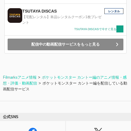
とピカチュウ。 道行く先で出会う野生のポケモ
ンとの触れ合い─。 ピカチュウを奪おうとつけ狙
TSUTAYA DISCAS
レンタル
うロケット団─。 変わらぬ冒険の日々を過ごすサ
【宅配レンタル】単品レンタルクーポン1枚プレゼ
トシとピカチュウだったが、 とある森の中、傷
ント
ついた伝説のポケモン・ラティアスと 遭遇す
TSUTAYA DISCASで今すぐ見る
る…！
配信中の動画配信サービスをもっと見る
Filmarksアニメ情報
ポケットモンスター カントー編のアニメ情報・感
想・評価・動画配信
ポケットモンスター カントー編を配信している動
画配信サービス
公式SNS