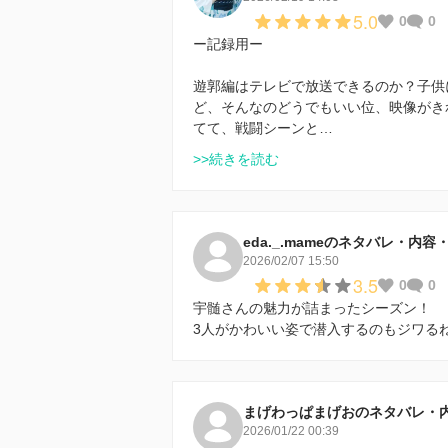
5.0
0
0
ー記録用ー
遊郭編はテレビで放送できるのか？子供
ど、そんなのどうでもいい位、映像がき
てて、戦闘シーンと…
>>続きを読む
eda._.mameのネタバレ・内容
2026/02/07 15:50
3.5
0
0
宇髄さんの魅力が詰まったシーズン！
3人がかわいい姿で潜入するのもジワる
まげわっぱまげおのネタバレ・
2026/01/22 00:39