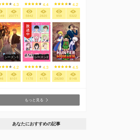
4.3
4.4
4.2
849
23771
5842
2820
959
5322
シーズン1
シーズン2
4.2
4.3
4.5
46
6101
1170
4170
28280
8148
もっと見る
あなたにおすすめの記事