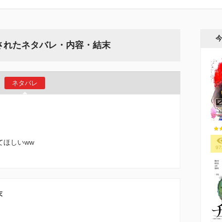
されたネタバレ・内容・結末
ネタバレ
てほしいww
97
末