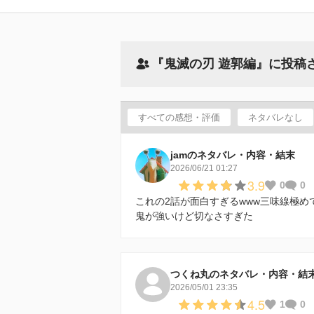
『鬼滅の刃 遊郭編』に投稿
すべての感想・評価
ネタバレなし
jamのネタバレ・内容・結末
2026/06/21 01:27
3.9
0
0
これの2話が面白すぎるwww三味線極め
鬼が強いけど切なさすぎた
つくね丸のネタバレ・内容・結
2026/05/01 23:35
4.5
1
0