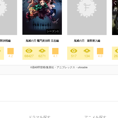
シーズン1
郭決戦編
鬼滅の刃 竈門炭治郎 立志編
鬼滅の刃 遊郭潜入編
6
4.2
68427
6271
4.1
517
134
4.0
26
©吾峠呼世晴/集英社・アニプレックス・ufotable
ドラマを探す
アニメを探す