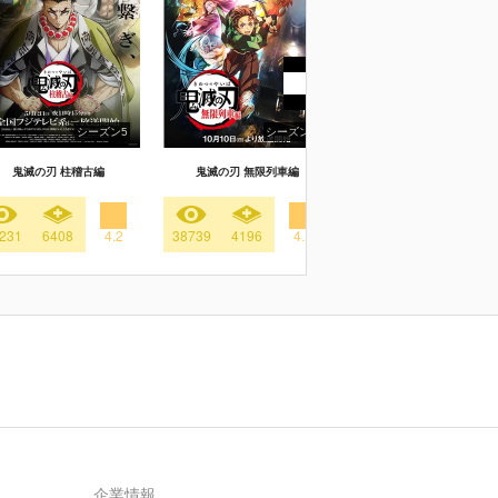
シーズン5
シーズン2
「鬼滅の刃」上弦集結、そし
鬼滅の刃 柱稽古編
鬼滅の刃 無限列車編
鍛冶の里へ
231
6408
4.2
38739
4196
4.1
9990
3617
3.
企業情報