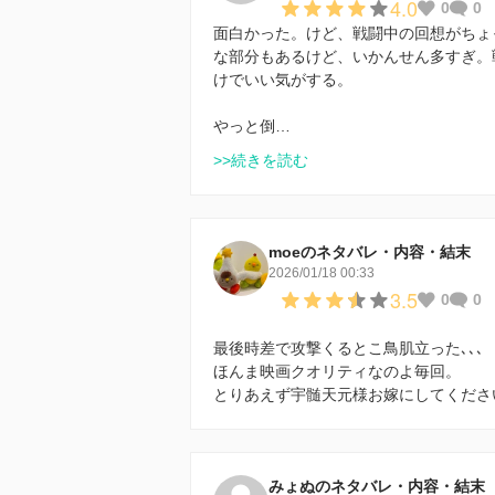
4.0
0
0
面白かった。けど、戦闘中の回想がちょ
な部分もあるけど、いかんせん多すぎ。
けでいい気がする。
やっと倒…
>>続きを読む
moeのネタバレ・内容・結末
2026/01/18 00:33
3.5
0
0
最後時差で攻撃くるとこ鳥肌立った､､､
ほんま映画クオリティなのよ毎回。
とりあえず宇髄天元様お嫁にしてくださ
みょぬのネタバレ・内容・結末