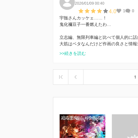
2026/01/09 00:40
4.0
1
0
宇髄さんカッケェ……！
鬼化禰󠄀豆子一番燃えたわ…
立志編、無限列車編と比べて個人的に話
大筋はベタなんだけど作画の良さと情報
>>続きを読む
1