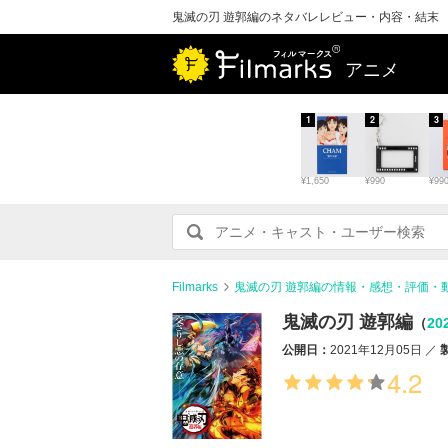
鬼滅の刃 遊郭編のネタバレレビュー・内容・結末
アニメ
1
2
3
¥1,650
¥990
¥99
Filmarks
鬼滅の刃 遊郭編の情報・感想・評価・
鬼滅の刃 遊郭編
（
20
公開日：
2021年12月05日
4.2