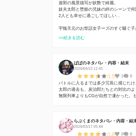
遊郭の風景描写が妖艶で綺麗。
妓夫太郎と堕姫の兄妹の絆のシーンで何回
2人とも幸せに過ごしてほしい...
宇髄天元のお世話女子ーズのすぐ騒ぐ子
>>続きを読む
ばばのネタバレ・内容・結末
2026/04/15 12:45
3.5
1
0
バトルに入るまでは多少冗長に感じたけ
太郎の過去も、炭治郎たちとの対比のよ
無限列車よりもCGが自然で凄かった。
らぶくまのネタバレ・内容・結
2026/03/17 05:48
3.8
0
0