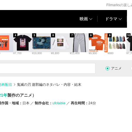
Filmarksの楽
映画
ドラマ
4
5
6
7
8
9
10
0
¥7,700
¥19,800
¥8,800
¥15,400
¥9,900
¥880
¥7,7
アニメ
動画配信
鬼滅の刃 遊郭編のネタバレ・内容・結末
21年
製作のアニメ）
製作国・地域：
日本
制作会社：
ufotable
再生時間：
24分