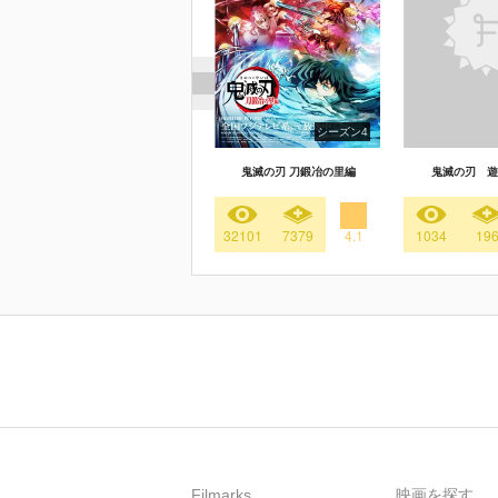
シーズン4
鬼滅の刃 刀鍛冶の里編
鬼滅の刃 遊
32101
7379
4.1
1034
19
Filmarks
映画を探す