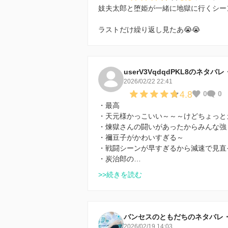
妓夫太郎と堕姫が一緒に地獄に行くシー
ラストだけ繰り返し見たあ😭😭
userV3VqdqdPKL8のネタ
2026/02/22 22:41
4.8
0
0
・最高
・天元様かっこいい～～～けどちょっと
・煉獄さんの闘いがあったからみんな強
・禰豆子がかわいすぎる～
・戦闘シーンが早すぎるから減速で見直
・炭治郎の…
>>続きを読む
バンセスのともだちのネタバレ
2026/02/19 14:03