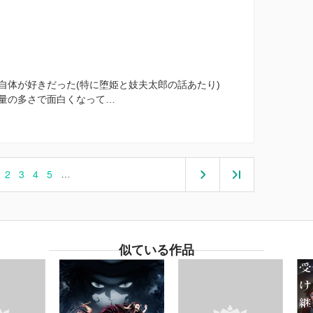
自体が好きだった(特に堕姫と妓夫太郎の話あたり)
量の多さで面白くなって…
2
3
4
5
…
似ている作品