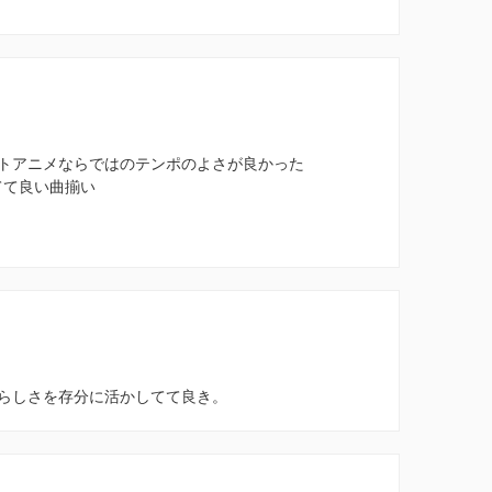
トアニメならではのテンポのよさが良かった
てて良い曲揃い
らしさを存分に活かしてて良き。