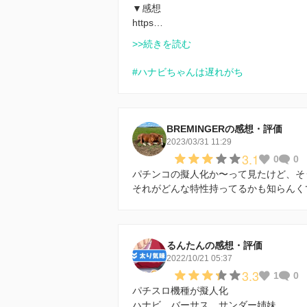
▼感想
https…
>>続きを読む
#ハナビちゃんは遅れがち
BREMINGERの感想・評価
2023/03/31 11:29
3.1
0
0
パチンコの擬人化か〜って見たけど、そ
それがどんな特性持ってるかも知らんく
るんたんの感想・評価
2022/10/21 05:37
3.3
1
0
パチスロ機種が擬人化
ハナビ、バーサス、サンダー姉妹