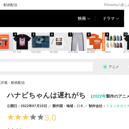
・動画配信
Filmarksの楽
映画
ドラマ
4
5
6
7
8
9
10
0
¥7,700
¥19,800
¥8,800
¥15,400
¥9,900
¥880
¥7,7
アニメ
・評価・動画配信
ハナビちゃんは遅れがち
（
2022年
製作のアニ
公開日：2022年07月10日
製作国・地域：
日本
制作会社：
スタジオガイ
3.0