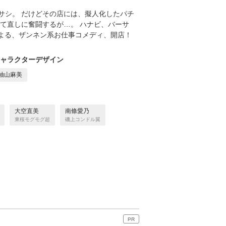
サシ。 だけどその店には、擬人化したパチ
て直しに奮闘するが…。 ハナビ、バーサ
による、ザンネン系お仕事コメディ、開店！
ャラクターデザイン
袖山麻美
大空直美
南條愛乃
東桜モグモグ超
磯上コンドル翼
PR