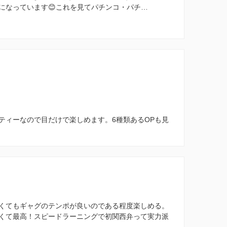
になっています😊これを見てパチンコ・パチ…
ティーなので目だけで楽しめます。6種類あるOPも見
くてもギャグのテンポが良いのである程度楽しめる。
くて最高！スピードラーニングで初関西弁って実力派