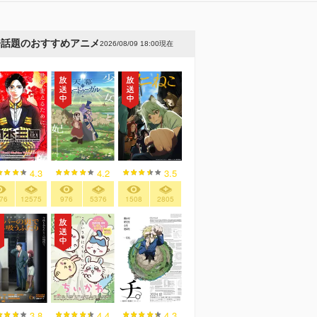
今話題のおすすめアニメ
2026/08/09 18:00現在
4.3
4.2
3.5
76
12575
976
5376
1508
2805
3.8
4.4
4.3