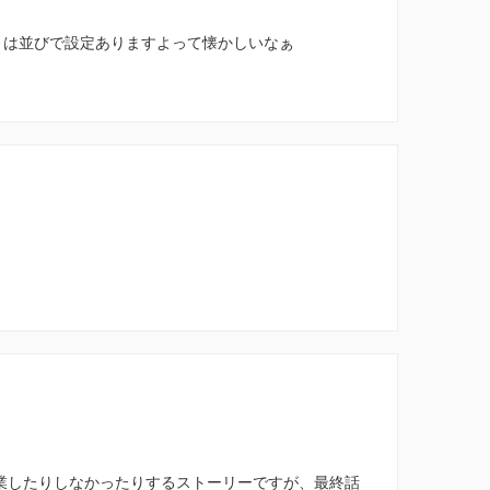
6）は並びで設定ありますよって懐かしいなぁ
営業したりしなかったりするストーリーですが、最終話