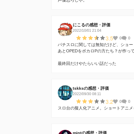
声優恐ろしや。
にこるの感想・評価
2022/10/01 21:04
3.5
0
0
パチスロに関しては無知だけど、ショー
あとOPEDをボカロPの方たち？が作っ
最終回だけやたらいい話だった
tskksの感想・評価
2022/09/30 08:11
3.2
0
0
スロ台の擬人化アニメ。ショートアニメ
mintの感想・評価