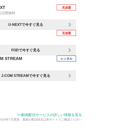
EXT
見放題
1日間無料
U-NEXTで今すぐ見る
見放題
FODで今すぐ見る
OM STREAM
レンタル
J:COM STREAMで今すぐ見る
>>動画配信サービスの詳しい情報を見る
2026年7月更新：最新の配信状況は各サイトでご確認ください