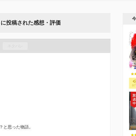
』に投稿された感想・評価
ネタバレ
97
？と思った物語。