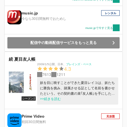
music.jp
レンタル
今なら30日間無料でおためし
music.jpで今すぐ見る
配信中の動画配信サービスをもっと見る
続 夏目友人帳
2009/1/5公開
、
日本
、
ブレインズ・ベース
4.3
7613
1211
妖を目に映すことができた夏目レイコは、妖たち
に勝負を挑み、隷属させる証として名前を書かせ
たという。その契約書の束｢友人帳｣を手にした孫
シーズン2
の夏目貴志もまた、レイコの力を受け継ぎ、人に
>>続きを読む
あらざるものを見ることができた。用心棒である
妖怪・ニャンコ先生の力を借り、妖たちに名前を
返していくことを決めた夏目。人の心、妖たちの
Prime Video
見放題
想いをわかり始めた夏目の元には、さまざまな妖
初回30日間無料
が集い始め…。