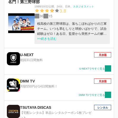
名門！第三野球部
1988/10/22公開
、
24分
、
日本
、
スタジオコメット
3.8
36
15
桜高校の第三野球部は、落ちこぼればかりの三軍
チーム。いつも草むしりと球拾いばかりで、試合
経験はゼロ！ある日、監督から突然チームの解散
を告げられ、チームの存亡を賭ける最後の試合の
>>続きを読む
チャンスが訪れる。相手は一軍・・・！試練を乗
り越え、ひたむきに努力する第三野球部は、大舞
台を目指していく・・・。
U-NEXT
見放題
初回31日間無料
U-NEXTで今すぐ見る
DMM TV
見放題
月額550円が14日間無料！
DMM TVで今すぐ見る
TSUTAYA DISCAS
レンタル
【宅配レンタル】単品レンタルクーポン1枚プレゼ
ント