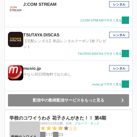
J:COM STREAM
レンタル
-
J:COM STREAMで今すぐ見る
TSUTAYA DISCAS
レンタル
【宅配レンタル】単品レンタルクーポン1枚プレゼ
ント
TSUTAYA DISCASで今すぐ見る
music.jp
レンタル
今なら30日間無料でおためし
music.jpで今すぐ見る
配信中の動画配信サービスをもっと見る
学校のコワイうわさ 花子さんがきた！！ 第4期
1995/12/25公開
、
日本
、
グループ・タック
3.8
117
23
学校のコワイう