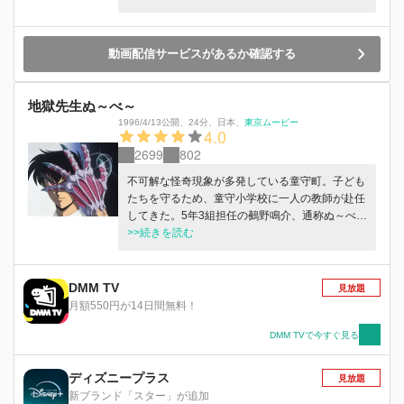
よ。
動画配信サービスがあるか確認する
地獄先生ぬ～べ～
1996/4/13公開
、
24分
、
日本
、
東京ムービー
4.0
2699
802
不可解な怪奇現象が多発している童守町。子ども
たちを守るため、童守小学校に一人の教師が赴任
してきた。5年3組担任の鵺野鳴介、通称ぬ～べ
～。 普段は優しく、ちょっと抜けている彼に
>>続きを読む
は、日本でただ一人の霊能力教師という、もう一
つの顔があった。その左手には鬼が宿るという噂
も…！？ 生徒たちを襲う学園七不思議、妖怪や
DMM TV
見放題
悪霊に、地獄からきた正義の使者が立ち向かう！
月額550円が14日間無料！
オカルティックヒーローアクション開幕！
DMM TVで今すぐ見る
ディズニープラス
見放題
新ブランド「スター」が追加