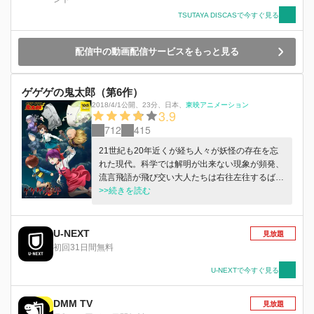
TSUTAYA DISCASで今すぐ見る
配信中の動画配信サービスをもっと見る
ゲゲゲの鬼太郎（第6作）
2018/4/1公開
、
23分
、
日本
、
東映アニメーション
3.9
712
415
21世紀も20年近くが経ち人々が妖怪の存在を忘
れた現代。科学では解明が出来ない現象が頻発、
流言飛語が飛び交い大人たちは右往左往するばか
り。そんな状況をなんとかしようと妖怪ポストに
>>続きを読む
手紙を書いた13歳の少女・まなの前にカランコロ
ンと下駄の音を響かせてゲゲゲの鬼太郎がやって
きた・・・。
U-NEXT
見放題
初回31日間無料
U-NEXTで今すぐ見る
DMM TV
見放題