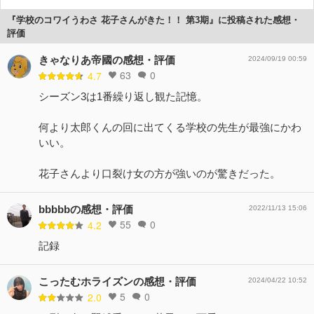
『学校のコワイうわさ 花子さんがきた！！ 第3期』に投稿された感想・
評価
きゃなりあ帝國の感想・評価
2024/09/19 00:59
63
0
4.7
シーズン3は1番繰り返し観た記憶。
何より太郎くんの回に出てくる学校の先生が最強にかわ
いい。
花子さんより口裂け女の方が強いのが驚きだった。
bbbbbの感想・評価
2022/11/13 15:06
55
0
4.2
記録
こったむホライズンの感想・評価
2024/04/22 10:52
5
0
2.0