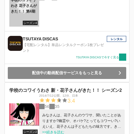
わさ 花子さんが
きた！！ 第4期
シーズン4
TSUTAYA DISCAS
レンタル
【宅配レンタル】単品レンタルクーポン1枚プレゼ
ント
TSUTAYA DISCASで今すぐ見る
配信中の動画配信サービスをもっと見る
学校のコワイうわさ 新・花子さんがきた！！ シーズン2
2014/7/12公開
、
12分
、
日本
3.4
56
35
みなさんは、花子さんのウワサ、聞いたことがあ
りますか?幽霊や、オバケ?とってもコワーい?い
えいえ、花子さんは子どもたちの味方です。きっ
シーズン2
とあなたのところにも、花子さんがきてくれます
>>続きを読む