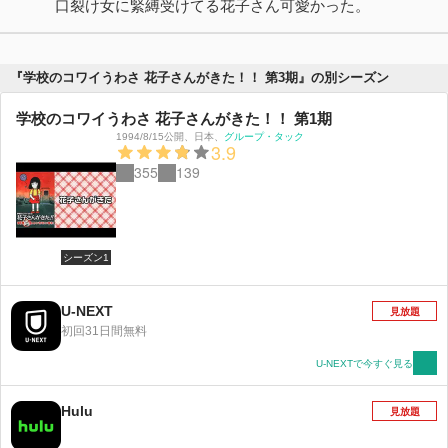
口裂け女に緊縛受けてる花子さん可愛かった。
『学校のコワイうわさ 花子さんがきた！！ 第3期』の別シーズン
学校のコワイうわさ 花子さんがきた！！ 第1期
1994/8/15公開
、
日本
、
グループ・タック
3.9
355
139
シーズン1
U-NEXT
見放題
初回31日間無料
U-NEXTで今すぐ見る
Hulu
見放題